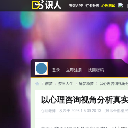
安装APP
打卡升级
心理测试
|
登录
|
立即注册
|
找回密码
解梦
梦里人生
解梦释梦
以心理咨询视角
以心理咨询视角分析真
启
»
›
›
›
心理老师
发表于 2026-1-5 09:20:13
[显示全部楼层