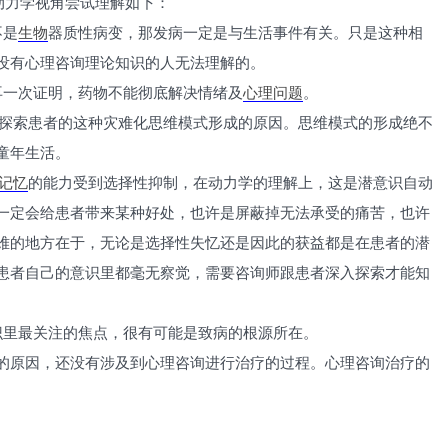
动力学视角尝试理解如下：
不是
生物
器质性病变，那发病一定是与生活事件有关。只是这种相
没有心理咨询理论知识的人无法理解的。
再一次证明，药物不能彻底解决情绪及
心理问题
。
要探索患者的这种灾难化思维模式形成的原因。思维模式的形成绝不
童年生活。
记忆
的能力受到选择性抑制，在动力学的理解上，这是潜意识自动
一定会给患者带来某种好处，也许是屏蔽掉无法承受的痛苦，也许
难的地方在于，无论是选择性失忆还是因此的获益都是在患者的潜
患者自己的意识里都毫无察觉，需要咨询师跟患者深入探索才能知
识里最关注的焦点，很有可能是致病的根源所在。
的原因，还没有涉及到心理咨询进行治疗的过程。心理咨询治疗的