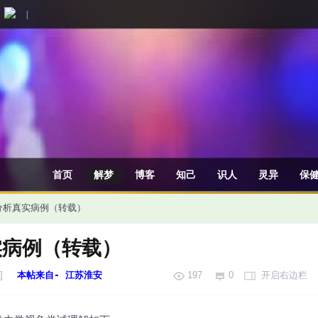
|
首页
解梦
博客
知己
识人
灵异
保
分析真实病例（转载）
实病例（转载）
]
本帖来自- 江苏淮安
197
0
开启右边栏