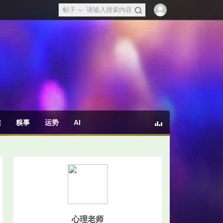
帖子
健
糗事
运势
AI
心理老师