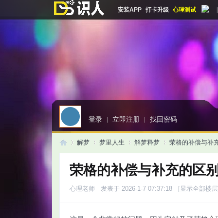
安装APP
打卡升级
心理测试
|
登录
|
立即注册
|
找回密码
解梦
梦里人生
解梦释梦
荣格的补偿与补
荣格的补偿与补充的区
启
»
›
›
›
心理老师
发表于 2026-1-7 07:37:18
[显示全部楼层