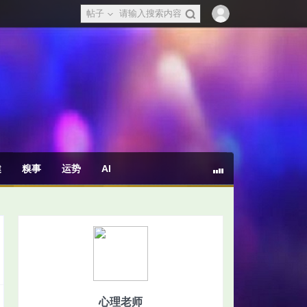
帖子
健
糗事
运势
AI
心理老师