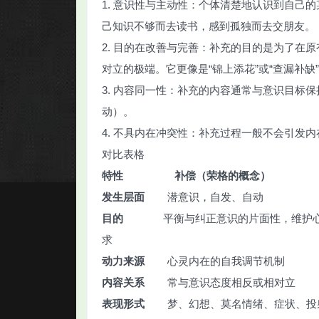
1. 意识性与主动性：个体清楚地认识到自己
己知识不够而去读书，感到孤独而去交朋友。
2. 目的在改善与完善：补充的目的是为了在
对立的极端。它更像是“锦上添花”或“查漏补缺
3. 内容同一性：补充的内容通常与意识目标
动）。
4. 不具内在冲突性：补充过程一般不会引发
对比表格
特性 补偿（荣格的
发生层面
潜意识，自发、自
目的
平衡与纠正意识的片面性，维护心理
求
动力来源
心灵内在的自我调节
内容关系
常与意识态度相反或相
表现形式
梦、幻想、莫名情绪、症状