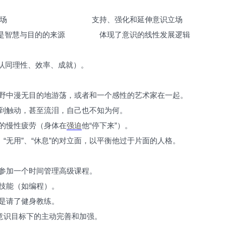
覆意识立场 支持、强化和延伸意识立场
是智慧与目的的来源 体现了意识的线性发展逻辑
认同理性、效率、成就）。
荒野中漫无目的地游荡，或者和一个感性的艺术家在一起。
感到触动，甚至流泪，自己也不知为何。
因的慢性疲劳（身体在
强迫
他“停下来”）。
、“无用”、“休息”的对立面，以平衡他过于片面的人格。
名参加一个时间管理高级课程。
的技能（如编程）。
于是请了健身教练。
一意识目标下的主动完善和加强。