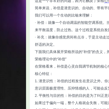
这是一个非常好的问题，因为它触及了荣格
心
简单来说，补偿是潜意识的、自动的、带有平
我们可以用一个生动的比喻来理解：
· 补偿：就像一个自动调温的智能空调系统
来平衡温度，防止过热。这个过程是系统自发
智
· 补充：就像你感觉房间有点冷，于是主动
舒适的决定。
下面我们具体展开荣格所说的“补偿”的含义，并
荣格理论中的“补偿”
在荣格看来，补偿是心灵自我调节机制的核心
核心特征：
网
1. 潜意识性：补偿的过程发生在意识之外。
意识层面极度理性、压抑情感的人，可能会反
2. 平衡性与目的性：补偿的目的是为了纠正
如果过于偏向一端，整个人格就会失衡，可能