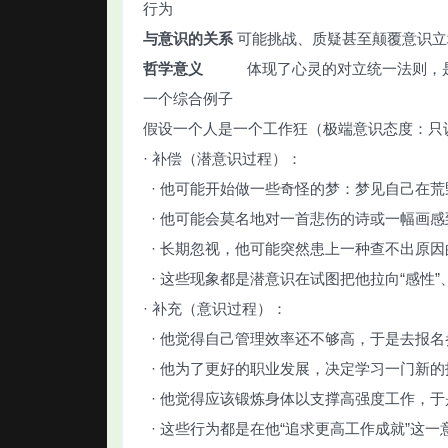
行为
与意识的关系
可能挑战、质疑甚至颠
哲学意义
体现了心灵的对立统一法则，
一个综合例子
假设一个人是一个工作狂（极端意识态度：只
· 补偿（潜意识过程）：
· 他可能开始做一些奇怪的梦：梦见自己在
· 他可能会莫名地对一首悲伤的诗或一幅画
· 长期忽视，他可能突然患上一种查不出原
· 这些现象都是潜意识在试图把他拉向“感性”
· 补充（意识过程）：
· 他觉得自己管理效率还不够高，于是去报
· 他为了更好的职业发展，决定学习一门新
· 他觉得应该锻炼身体以支撑高强度工作，
· 这些行为都是在他“追求更高工作成就”这