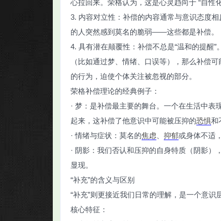
心拉回来。荣格认为，这是心灵趋向于 “自性
3. 内容对立性：补偿的内容通常与意识态度
的人突然感到莫名的脆弱——这些都是补偿。
4. 具有潜在颠覆性：补偿不总是“温和的提
（比如通过梦、情绪、口误等），那么补偿可
的行为，迫使个体关注被忽视的部分。
荣格补偿理论的经典例子：
· 梦：是补偿最主要的舞台。一个在生活中
起来，这补偿了他意识中可能被压抑的
恐惧
和
· 情绪与症状：莫名的
焦虑
、
抑郁
或身体不适
· 阴影：我们否认和压抑的自身特质（阴影
显现。
“补充”的含义与区别
“补充”则更接近我们日常的理解，是一个意识
核心特征：