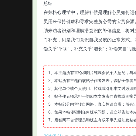
总结
在荣格心理学中，理解补偿是理解心灵如何运
灵用来保持健康和寻求完整所必需的宝贵资源
助来访者识别和理解潜意识的补偿信息，将对
而补充，则是我们意识自我发展的正常方式。
偿关乎“平衡”，补充关乎“增长”；补偿来自“阴
1、本主题所有言论和图片纯属会员个人意见，与
2、本站所有主题由该帖子作者发表，该帖子作者
3、其他单位或个人使用、转载或引用本文时必须
4、帖子作者须承担一切因本文发表而直接或间接
5、本帖部分内容转自网络，真实性请自辨；所有
6、如果本帖侵犯到任何版权问题，请立即告知本
7、启智网平台管理员和版主有权不事先通知发贴