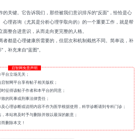
作的关键。它告诉我们，那些被我们意识排斥的“反面”，恰恰是心
。心理咨询（尤其是分析心理学取向的）的一个重要工作，就是帮
立面整合进意识，从而走向更完整的人格。
两者都是心理健康所需要的，但层次和机制截然不同。简单说，补
影”，补充来自“蓝图”。
启智网免责声明
本平台立场无关；
与启智网平台享有帖子相关版权；
同时征得该帖子作者和本平台的同意；
导致的民事或刑事法律责任；
涉及心理诊断或说明内容不作为医学根据使用，科学诊断请到专科门诊；
站，本站将及时予与删除并致以最深的歉意；
者而删除本文！