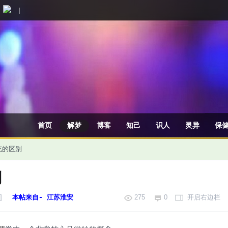
|
首页
解梦
博客
知己
识人
灵异
保
充的区别
别
]
本帖来自- 江苏淮安
275
0
开启右边栏