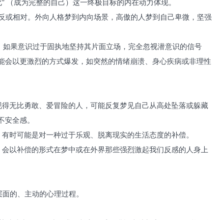
化” （成为完整的自己）这一终极目标的内在动力体现。
相反或相对。外向人格梦到内向场景，高傲的人梦到自己卑微，坚强
醒”。如果意识过于固执地坚持其片面立场，完全忽视潜意识的信号
能会以更激烈的方式爆发，如突然的情绪崩溃、身心疾病或非理性
表现得无比勇敢、爱冒险的人，可能反复梦见自己从高处坠落或躲藏
不安全感。
，有时可能是对一种过于乐观、脱离现实的生活态度的补偿。
），会以补偿的形式在梦中或在外界那些强烈激起我们反感的人身上
层面的、主动的心理过程。