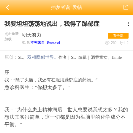
捕梦者说
发帖
我要坦坦荡荡地说出，我得了躁郁症
点击重新
明天努力
看全部
加载
01-07
本帖来自- Reserved
269
2
原创：
SL。
双相躁郁世界。
作者｜SL 编辑｜酒吞童女、Emile
序
我：“除了头痛，我还有在服用躁郁症的药物。”
急诊科医生：”你想太多了。”
我：“为什么患上精神病后，世人总要说我想太多？我的
想法其实很简单，这一切都是因为头脑里的化学成分不
平衡。”