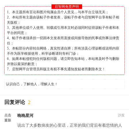
启智网免责声明
1、本主题所有言论和图片纯属会员个人意见，与本平台立场无关；
2、本站所有主题由该帖子作者发表，该帖子作者与启智网平台享有帖子相
关版权；
3、其他单位或个人使用、转载或引用本文时必须同时征得该帖子作者和本
平台的同意；
4、帖子作者须承担一切因本文发表而直接或间接导致的民事或刑事法律责
任；
5、本帖部分内容转自网络，真实性请自辨；所有涉及心理诊断或说明内容
不作为医学根据使用，科学诊断请到专科门诊；
6、如果本帖侵犯到任何版权问题，请立即告知本站，本站将及时予与删除
并致以最深的歉意；
7、启智网平台管理员和版主有权不事先通知发贴者而删除本文！
认识自己，了解他人，理解人生！
回复评论
2
点击
沙发
晚晚星河
重新
说出了大多数病友的心里话，正常的我们背后有着悲情的人
加载