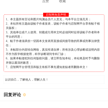
点赞
收藏
启智网免责声明
1、本主题所有言论和图片纯属会员个人意见，与本平台立场无关；
2、本站所有主题由该帖子作者发表，该帖子作者与启智网平台享有帖子相
关版权；
3、其他单位或个人使用、转载或引用本文时必须同时征得该帖子作者和本
平台的同意；
4、帖子作者须承担一切因本文发表而直接或间接导致的民事或刑事法律责
任；
5、本帖部分内容转自网络，真实性请自辨；所有涉及心理诊断或说明内容
不作为医学根据使用，科学诊断请到专科门诊；
6、如果本帖侵犯到任何版权问题，请立即告知本站，本站将及时予与删除
并致以最深的歉意；
7、启智网平台管理员和版主有权不事先通知发贴者而删除本文！
认识自己，了解他人，理解人生！
回复评论
0