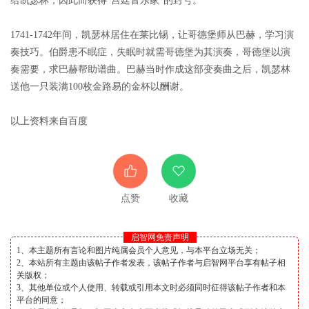
给凯瑟林，因此而获得“宫廷音乐家”的封号。
1741-1742年间，凯瑟林居住在莱比锡，让哥德堡师从巴赫，学习演
奏技巧。伯爵患不眠症，失眠时就需哥德堡为其演奏，哥德堡以演
奏需要，求巴赫帮助谱曲。巴赫当时作成这部变奏曲之后，凯瑟林
送他一只装满100枚金路易的金杯以酬谢。
以上资料来自百度
点赞
收藏
启智网免责声明
1、本主题所有言论和图片纯属会员个人意见，与本平台立场无关；
2、本站所有主题由该帖子作者发表，该帖子作者与启智网平台享有帖子相
关版权；
3、其他单位或个人使用、转载或引用本文时必须同时征得该帖子作者和本
平台的同意；