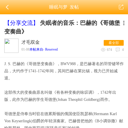
睡眠与梦
发帖
【分享交流】
失眠者的音乐：巴赫的《哥德堡
变奏曲》
才毛双金
看全部
01-08
本帖来自- Reserved
674
4
J. S. 巴赫的《哥德堡变奏曲》，BWV988，是巴赫著名的羽管键琴作
品，大约作于1741-1742年间，其间巴赫在莱比锡，视力已开始减
退。
这部伟大的变奏曲原名叫做《有各种变奏的咏叹调》，1742年出
版，此作为巴赫的学生哥德堡(Johan Theophil Goldberg)而作。
哥德堡是侍奉当时驻在德累斯顿的俄国使臣凯瑟林(Hermann Karl
Von Keyserlingk)伯爵的年轻演奏家。巴赫曾把他的《B小调弥撒》献