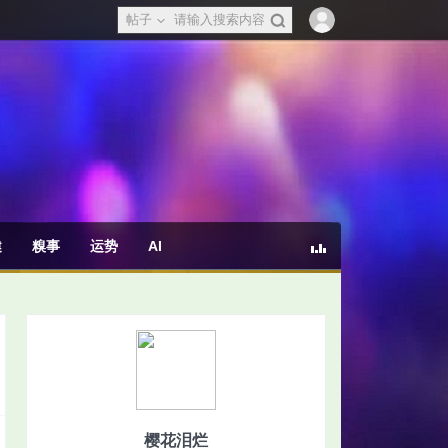
帖子
健
糗事
运势
AI
樱花泪烂