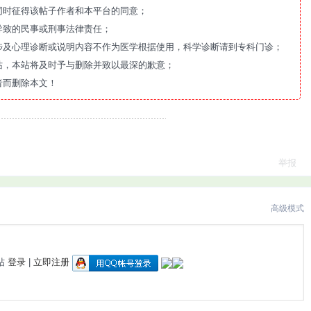
同时征得该帖子作者和本平台的同意；
导致的民事或刑事法律责任；
涉及心理诊断或说明内容不作为医学根据使用，科学诊断请到专科门诊；
站，本站将及时予与删除并致以最深的歉意；
者而删除本文！
举报
高级模式
帖
登录
|
立即注册