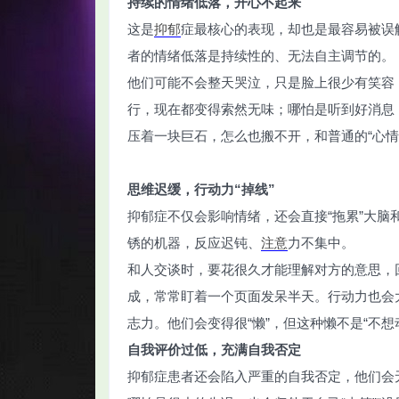
持续的情绪低落，开心不起来
这是
抑郁
症最核心的表现，却也是最容易被误
者的情绪低落是持续性的、无法自主调节的。
他们可能不会整天哭泣，只是脸上很少有笑容
行，现在都变得索然无味；哪怕是听到好消息
智
压着一块巨石，怎么也搬不开，和普通的“心情
思维迟缓，行动力“掉线”
抑郁症不仅会影响情绪，还会直接“拖累”大
锈的机器，反应迟钝、
注意
力不集中。
和人交谈时，要花很久才能理解对方的意思，
网
成，常常盯着一个页面发呆半天。行动力也会
志力。他们会变得很“懒”，但这种懒不是“不想
自我评价过低，充满自我否定
抑郁症患者还会陷入严重的自我否定，他们会