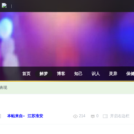
|
首页
解梦
博客
知己
识人
灵异
保
表现
]
本帖来自- 江苏淮安
214
0
开启右边栏