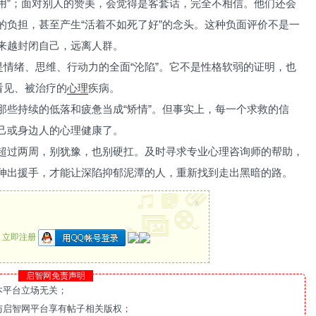
没用”；面对别人的赞美，会觉得是客套话，完全不相信。他们还会
的负担，甚至产生“活着不如死了好”的念头。这种负面评价不是一
来越封闭自己，远离人群。
是情绪、思维、行动力的全面“沦陷”。它不是性格软弱的证明，也
看见、被治疗的
心理
疾病。
那些持续的低落和疲惫当成“矫情”。但事实上，每一个求救的信
己或身边人的心理健康了。
超过两周，别犹豫，也别硬扛。及时寻求专业心理咨询师的帮助，
伸出援手，才能让深陷抑郁泥潭的人，重新找到走出黑暗的路。
x
？
立即注册
启智网免责声明
本平台立场无关；
与启智网平台享有帖子相关版权；