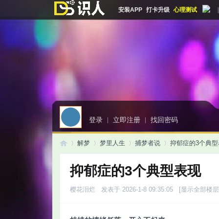
安装APP
打卡升级
心理测试
|
登录
|
立即注册
|
找回密码
解梦
梦里人生
捕梦者说
抑郁症的3个典型
抑郁症的3个典型表现
启
»
›
›
›
樱花泪烂
发表于 2026-1-8 09:35:05
[显示全部楼层