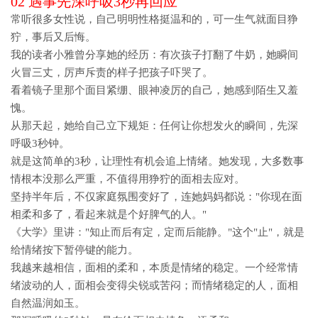
02 遇事先深呼吸3秒再回应
常听很多女性说，自己明明性格挺温和的，可一生气就面目狰
狞，事后又后悔。
我的读者小雅曾分享她的经历：有次孩子打翻了牛奶，她瞬间
火冒三丈，厉声斥责的样子把孩子吓哭了。
看着镜子里那个面目紧绷、眼神凌厉的自己，她感到陌生又羞
愧。
从那天起，她给自己立下规矩：任何让你想发火的瞬间，先深
呼吸3秒钟。
就是这简单的3秒，让理性有机会追上情绪。她发现，大多数事
情根本没那么严重，不值得用狰狞的面相去应对。
坚持半年后，不仅家庭氛围变好了，连她妈妈都说："你现在面
相柔和多了，看起来就是个好脾气的人。"
《大学》里讲："知止而后有定，定而后能静。"这个"止"，就是
给情绪按下暂停键的能力。
我越来越相信，
面相的柔和，本质是情绪的稳定
。一个经常情
绪波动的人，面相会变得尖锐或苦闷；而情绪稳定的人，面相
自然温润如玉。