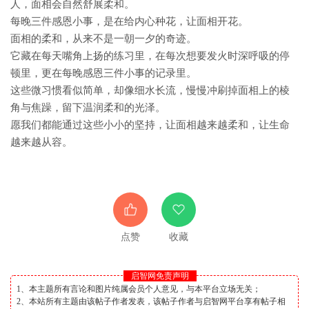
人，面相会自然舒展柔和。
每晚三件感恩小事，是在给内心种花，让面相开花。
面相的柔和，从来不是一朝一夕的奇迹。
它藏在每天嘴角上扬的练习里，在每次想要发火时深呼吸的停
顿里，更在每晚感恩三件小事的记录里。
这些微习惯看似简单，却像细水长流，慢慢冲刷掉面相上的棱
角与焦躁，留下温润柔和的光泽。
愿我们都能通过这些小小的坚持，让面相越来越柔和，让生命
越来越从容。
点赞
收藏
启智网免责声明
1、本主题所有言论和图片纯属会员个人意见，与本平台立场无关；
2、本站所有主题由该帖子作者发表，该帖子作者与启智网平台享有帖子相