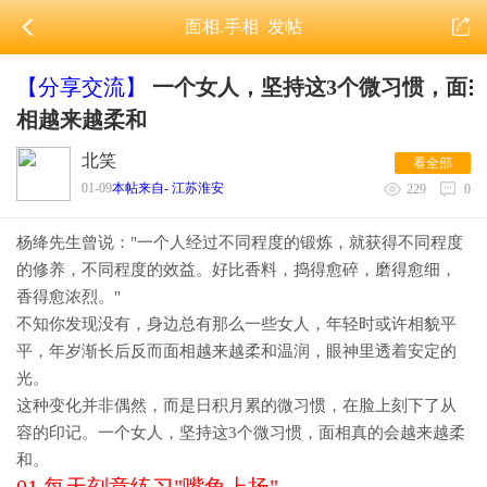
面相.手相
发帖
【分享交流】
一个女人，坚持这3个微习惯，面
相越来越柔和
北笑
看全部
01-09
本帖来自- 江苏淮安
229
0
杨绛先生曾说："一个人经过不同程度的锻炼，就获得不同程度
的修养，不同程度的效益。好比香料，捣得愈碎，磨得愈细，
香得愈浓烈。"
不知你发现没有，身边总有那么一些女人，年轻时或许相貌平
平，年岁渐长后反而面相越来越柔和温润，眼神里透着安定的
光。
这种变化并非偶然，而是日积月累的微习惯，在脸上刻下了从
容的印记。一个女人，坚持这3个微习惯，面相真的会越来越柔
和。