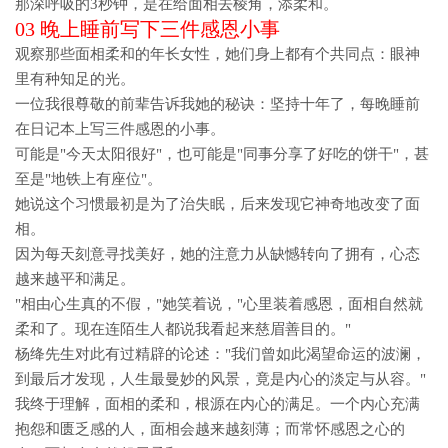
那深呼吸的3秒钟，是在给面相去棱角，添柔和。
03 晚上睡前写下三件感恩小事
观察那些面相柔和的年长女性，她们身上都有个共同点：眼神
里有种知足的光。
一位我很尊敬的前辈告诉我她的秘诀：坚持十年了，每晚睡前
在日记本上写三件感恩的小事。
可能是"今天太阳很好"，也可能是"同事分享了好吃的饼干"，甚
至是"地铁上有座位"。
她说这个习惯最初是为了治失眠，后来发现它神奇地改变了面
相。
因为每天刻意寻找美好，她的注意力从缺憾转向了拥有，心态
越来越平和满足。
"相由心生真的不假，"她笑着说，"心里装着感恩，面相自然就
柔和了。现在连陌生人都说我看起来慈眉善目的。"
杨绛先生对此有过精辟的论述："我们曾如此渴望命运的波澜，
到最后才发现，人生最曼妙的风景，竟是内心的淡定与从容。"
我终于理解，
面相的柔和，根源在内心的满足
。一个内心充满
抱怨和匮乏感的人，面相会越来越刻薄；而常怀感恩之心的