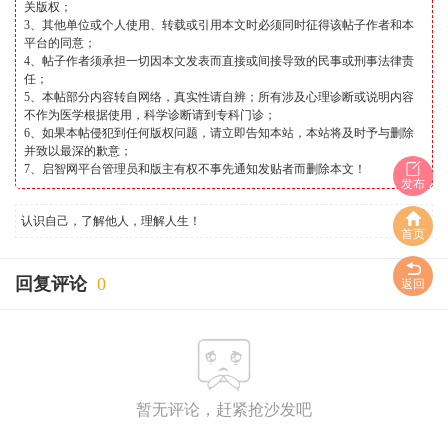
关版权；
3、其他单位或个人使用、转载或引用本文时必须同时征得该帖子作者和本
平台的同意；
4、帖子作者须承担一切因本文发表而直接或间接导致的民事或刑事法律责
任；
5、本帖部分内容转自网络，真实性请自辨；所有涉及心理诊断或说明内容
不作为医学根据使用，科学诊断请到专科门诊；
6、如果本帖侵犯到任何版权问题，请立即告知本站，本站将及时予与删除
并致以最深的歉意；
7、启智网平台管理员和版主有权不事先通知发贴者而删除本文！
发布
认识自己，了解他人，理解人生！
首页
回复评论
0
返回
暂无评论，赶紧抢沙发吧