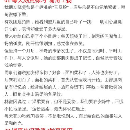
01 每天刻意练习"嘴角上扬"
我朋友晓雯曾是个标准的"苦瓜脸"，眉头总是不自觉地紧锁，嘴
角微微下垂。
有次团建拍照，她看到照片里的自己吓了一跳——明明心里挺
开心的，表情却像受了多大委屈。
后来她给自己定了个小目标：每天照镜子时，刻意练习嘴角上
扬的弧度。刚开始很别扭，感觉像在假笑。
但坚持一个月后，神奇的事情发生了。不仅是照相时，平时工
作中、与人交谈时，她的面部肌肉形成了记忆，自然就带着浅
浅的笑意。
同事们都说她变得亲切了好多，面相柔和了，人缘也变好了。
后来我明白了，
面相的柔和，首先从管理表情开始
。面部肌肉
是有记忆的，经常皱眉的人，眉间会留下川字纹；常带微笑的
人，眼角会生出温柔的鱼尾纹。
林徽因说过："温柔要有，但不是妥协，我们要在安静中，不慌
不忙地坚强。"这份温柔，最先体现在脸上。
每天花30秒练习微笑，不是取悦别人，而是给自己的面相注入
柔和的光。