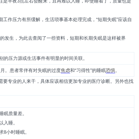
往是半夜3点左右会醒来，且再难以入睡，即使睡着了，质量也是
期工作压力有所缓解，生活琐事基本处理完成，“短期失眠”应该自
不时的发生，为此去查阅了一些资料，短期和长期失眠是这样被界
识别的压力源或生活事件有明显的时间关联。
个月。患者常伴有对失眠的过度
焦虑
和“习得性”的睡眠
恐惧
。
需要专业的人来干，具体应该相信更加专业的医疗诊断。另外也找
夜睡眠质量差。
以入睡。
求8小时睡眠。