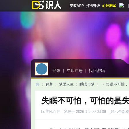
安装APP
打卡升级
心理测试
|
登录
|
立即注册
|
找回密码
解梦
梦里人生
睡眠与梦
失眠不可怕，
失眠不可怕，可怕的是
启
»
›
›
›
›
Lo逆风而行
发表于 2026-1-9 09:03:09
[显示全部楼