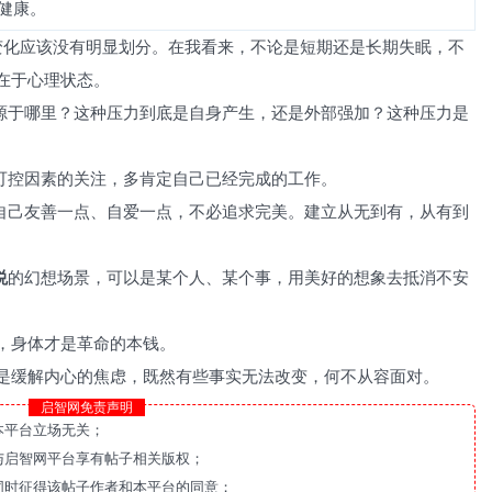
健康。
变化应该没有明显划分。在我看来，不论是短期还是长期失眠，不
在于心理状态。
来源于哪里？这种压力到底是自身产生，还是外部强加？这种压力是
不可控因素的关注，多肯定自己已经完成的工作。
对自己友善一点、自爱一点，不必追求完美。建立从无到有，从有到
悦
的幻想场景，可以是某个人、某个事，用美好的想象去抵消不安
，身体才是革命的本钱。
是缓解内心的焦虑，既然有些事实无法改变，何不从容面对。
启智网免责声明
本平台立场无关；
与启智网平台享有帖子相关版权；
同时征得该帖子作者和本平台的同意；