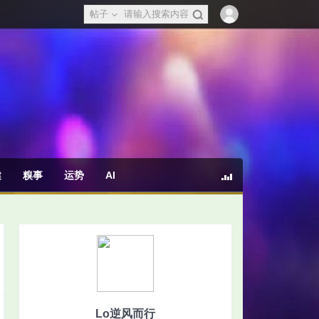
帖子
健
糗事
运势
AI
Lo逆风而行