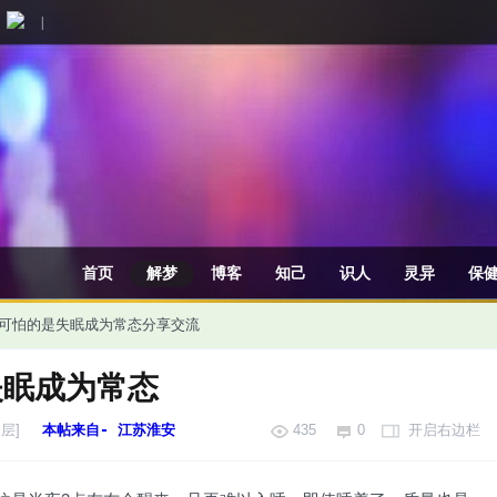
|
首页
解梦
博客
知己
识人
灵异
保
可怕的是失眠成为常态
分享交流
失眠成为常态
层]
本帖来自- 江苏淮安
435
0
开启右边栏