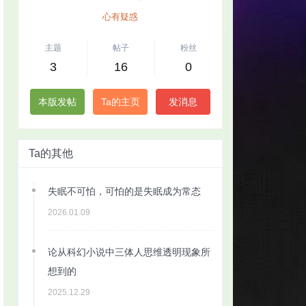
心有疑惑
主题
帖子
粉丝
3
16
0
本版发帖
Ta的主页
发消息
Ta的其他
失眠不可怕，可怕的是失眠成为常态
2026.01.09
论从科幻小说中三体人思维透明现象所
想到的
2025.12.29