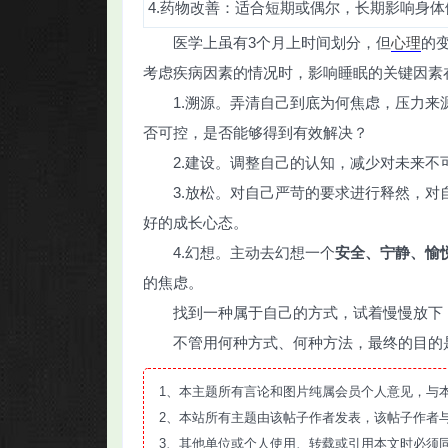
4.药物改善：适合短期或偶尔，长期影响身体
医学上虽有3个月上时间划分，但
心理
的
考虑疾病因素的情况时，影响睡眠的关键因素
1.溯源。弄清自己到底为何焦虑，压力
否可控，是否能够得到有效解决？
2.建设。调整自己的认知，减少对未来
3.放松。对自己严苛的要求进行释然，
好的成长心态。
4.幻想。主动去幻想一个
安全、宁静、愉
的焦虑。
找到一种属于自己的方式，试着慢慢放下
不管用何种方式、何种方法，最终的目的
1、本主题所有言论和图片纯属会员个人意见，与
2、本站所有主题由该帖子作者发表，该帖子作者
3、其他单位或个人使用、转载或引用本文时必须