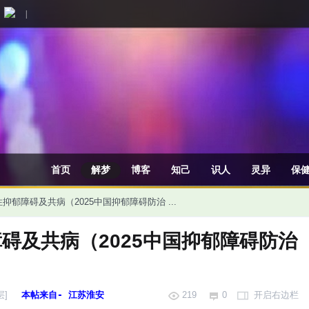
|
首页
解梦
博客
知己
识人
灵异
保
抑郁障碍及共病（2025中国抑郁障碍防治 ...
碍及共病（2025中国抑郁障碍防治
层]
本帖来自- 江苏淮安
219
0
开启右边栏