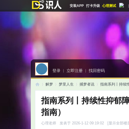
安装APP
打卡升级
心理测试
|
登录
|
立即注册
|
找回密码
解梦
梦里人生
捕梦者说
指南系列丨持续性
指南系列丨持续性抑郁障
启
»
›
›
›
指南）
心理老师
发表于 2026-1-12 09:19:02
[显示全部楼