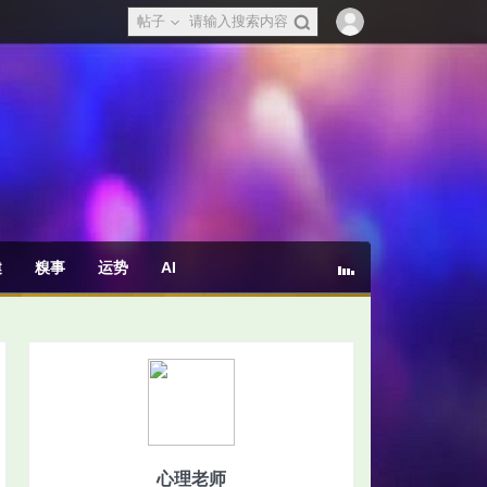
帖子
健
糗事
运势
AI
心理老师