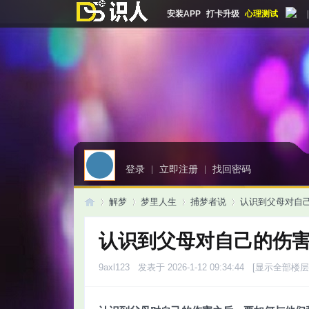
安装APP
打卡升级
心理测试
|
登录
|
立即注册
|
找回密码
解梦
梦里人生
捕梦者说
认识到父母对自己
认识到父母对自己的伤
启
»
›
›
›
9axl123
发表于 2026-1-12 09:34:44
[显示全部楼层