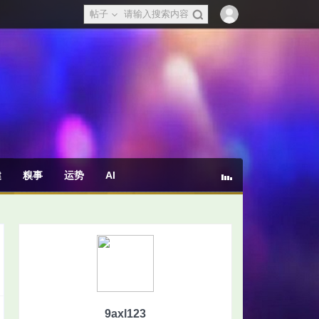
帖子
健
糗事
运势
AI
9axl123