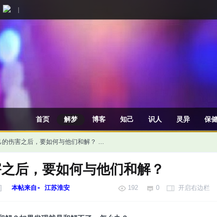
|
首页
解梦
博客
知己
识人
灵异
保
的伤害之后，要如何与他们和解？ ...
害之后，要如何与他们和解？
]
本帖来自- 江苏淮安
192
0
开启右边栏