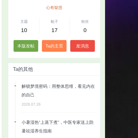
心有疑惑
主题
帖子
粉丝
10
17
0
本版发帖
Ta的主页
发消息
Ta的其他
解锁梦境密码：用整体思维，看见内在
的自己
2026.07.26
小暑湿热“上蒸下煮”，中医专家送上防
暑祛湿养生指南