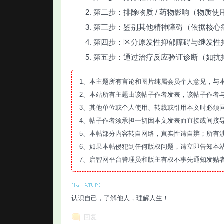
第二步：排除物质 / 药物影响（物质使
第三步：鉴别其他精神障碍（依据核心
第四步：区分原发性抑郁障碍与继发性抑
第五步：通过治疗反应验证诊断（如抗
1、本主题所有言论和图片纯属会员个人意见，与
2、本站所有主题由该帖子作者发表，该帖子作者
3、其他单位或个人使用、转载或引用本文时必须
4、帖子作者须承担一切因本文发表而直接或间接
5、本帖部分内容转自网络，真实性请自辨；所有
6、如果本帖侵犯到任何版权问题，请立即告知本
7、启智网平台管理员和版主有权不事先通知发贴
认识自己，了解他人，理解人生！
回复