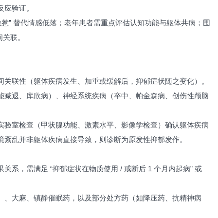
反应验证。
激惹” 替代情感低落；老年患者需重点评估认知功能与躯体共病；围
间关联。
间关联性（躯体疾病发生、加重或缓解后，抑郁症状随之变化）。
能减退、库欣病）、神经系统疾病（卒中、帕金森病、创伤性颅脑
实验室检查（甲状腺功能、激素水平、影像学检查）确认躯体疾病
境紊乱并非躯体疾病直接导致，则诊断为原发性抑郁发作。
，需满足 “抑郁症状在物质使用 / 戒断后 1 个月内起病” 或
）、大麻、镇静催眠药，以及部分处方药（如降压药、抗精神病