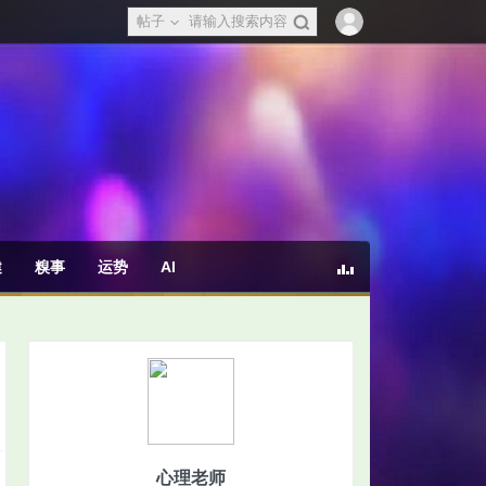
帖子
健
糗事
运势
AI
心理老师