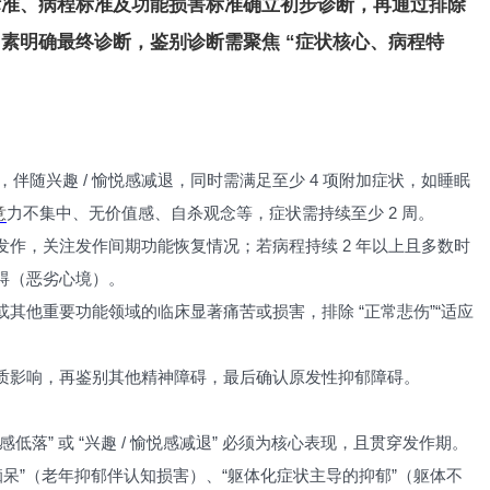
标准、病程标准及功能损害标准确立初步诊断，再通过排除
素明确最终诊断，鉴别诊断需聚焦 “症状核心、病程特
，伴随兴趣 / 愉悦感减退，同时需满足至少 4 项附加症状，如睡眠
意
力不集中、无价值感、自杀观念等，症状需持续至少 2 周。
作，关注发作间期功能恢复情况；若病程持续 2 年以上且多数时
碍（恶劣心境）。
其他重要功能领域的临床显著痛苦或损害，排除 “正常悲伤”“适应
质影响，再鉴别其他精神障碍，最后确认原发性抑郁障碍。
落” 或 “兴趣 / 愉悦感减退” 必须为核心表现，且贯穿发作期。
痴呆”（老年抑郁伴认知损害）、“躯体化症状主导的抑郁”（躯体不