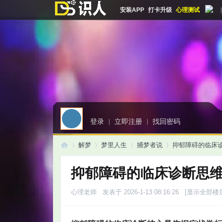
安装APP
打卡升级
心理测试
|
登录
|
立即注册
|
找回密码
解梦
梦里人生
捕梦者说
抑郁障碍的临床诊
抑郁障碍的临床诊断思
启
»
›
›
›
心理老师
发表于 2026-1-13 08:16:26
[显示全部楼