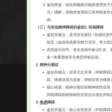
鉴别依据：病史明确显示物质使用先于抑
月）缓解；若物质使用前已有抑郁发作
病。
（三）与其他精神障碍的鉴别
1. 双相障碍
鉴别关键点：是否存在躁狂 / 轻躁狂
状态（如连续熬夜却精力充沛、夸大观
高危提示信号：首次发病年龄≤25 岁
多 / 体重增加等非典型抑郁症状。
2. 精神分裂症
鉴别关键点：症状主次关系（抑郁障碍
碍、情感淡漠为原发，抑郁症状为继发
核心依据：精神分裂症的精神病性症状
抑郁障碍的精神病性症状仅出现在抑郁
3.
焦虑
障碍
鉴别关键点：核心症状差异（抑郁障碍以 “情