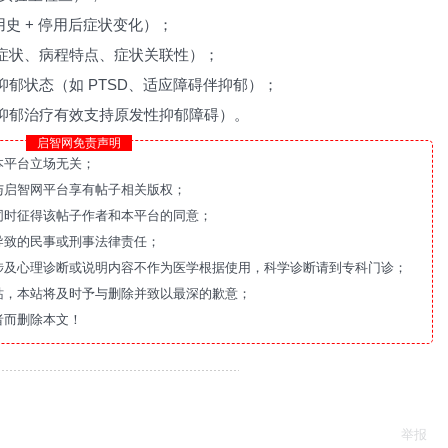
用史 + 停用后症状变化）；
症状、病程特点、症状关联性）；
郁状态（如 PTSD、适应障碍伴抑郁）；
抑郁治疗有效支持原发性抑郁障碍）。
启智网免责声明
本平台立场无关；
与启智网平台享有帖子相关版权；
同时征得该帖子作者和本平台的同意；
导致的民事或刑事法律责任；
涉及心理诊断或说明内容不作为医学根据使用，科学诊断请到专科门诊；
站，本站将及时予与删除并致以最深的歉意；
者而删除本文！
举报