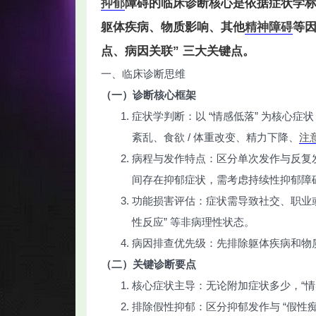
抑郁
障碍的临床诊断核心是依据症状学
躯体疾病、物质影响、其他
精神障碍
等因
点、病因关联” 三大关键点。
一、临床诊断思维
智
（一）诊断核心框架
症状学判断：以 “情感低落” 为核心症状
紊乱、食欲 / 体重改变、精力下降、
注
病程与发作特点：区分单次发作与反复发
间存在抑郁症状，需考虑持续性抑郁障
功能损害评估：症状需导致社交、职业或
性反应” 等非病理性状态。
网
病因排查优先级：先排除躯体疾病和物
（二）关键诊断要点
核心症状主导：无论附加症状多少，“情感低
排除假性抑郁：区分抑郁发作与 “假性