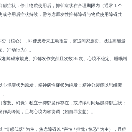
郁症状；停止物质使用后，抑郁症状在合理期限内（通常 1 个
史或停用后症状持续，需考虑原发性抑郁障碍与物质使用障碍共
发作史（核心），即使患者未主动报告，需追问家族史、既往高能量
念、冲动行为）。
、双相障碍家族史、抑郁发作突然且次数≥5 次、心境不稳定、睡眠增
以心境症状为原发，精神病性症状为继发；精神分裂症以思维障
）。
（妄想、幻觉）独立于抑郁发作存在，或持续时间远超抑郁症状；
发作高峰期，且与心境内容协调（如自罪妄想）。
感低落” 为主，焦虑障碍以 “害怕 / 担忧 / 惊恐” 为主），且症