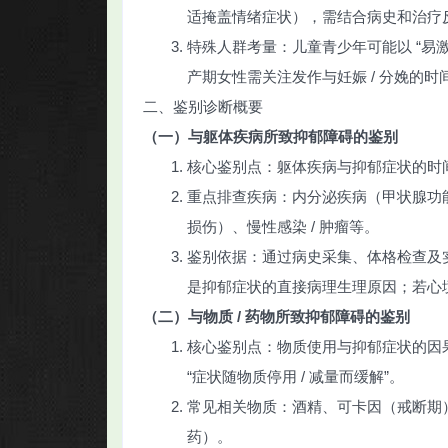
适掩盖情绪症状），需结合病史和治疗
特殊人群考量：儿童青少年可能以 “易
产期女性需关注发作与妊娠 / 分娩的时
二、鉴别诊断概要
（一）与躯体疾病所致抑郁障碍的鉴别
核心鉴别点：躯体疾病与抑郁症状的时
重点排查疾病：内分泌疾病（甲状腺功
损伤）、慢性感染 / 肿瘤等。
鉴别依据：通过病史采集、体格检查及
是抑郁症状的直接病理生理原因；若心
（二）与物质 / 药物所致抑郁障碍的鉴别
核心鉴别点：物质使用与抑郁症状的因果关系
“症状随物质停用 / 减量而缓解”。
常见相关物质：酒精、可卡因（戒断期
药）。