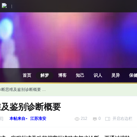
|
首页
解梦
博客
知己
识人
灵异
保
断思维及鉴别诊断概要 ...
维及鉴别诊断概要
层]
本帖来自- 江苏淮安
212
0
开启右边栏