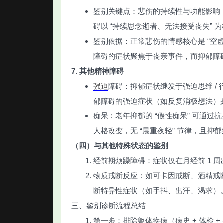
鉴别关键点：悲伤的持续性与功能影响
碍以 “持续思念逝者、无法接受丧失” 为
鉴别依据：正常悲伤的情感核心是 “空虚
障碍的症状聚焦于丧亲事件，而抑郁障
7. 其他精神障碍
强迫
障碍：抑郁症状继发于强迫思维 /
郁障碍的强迫症状（如反复消极想法）
痴呆：老年抑郁的 “假性痴呆” 可通
人格改变，无 “晨重夜轻” 节律，且抑
（四）与其他特殊状态的鉴别
经前期烦躁障碍：症状仅在月经前 1 
物质戒断反应：如可卡因戒断、酒精戒
断特异性症状（如手抖、出汗、渴求）
三、鉴别诊断流程总结
第一步：排除躯体疾病（病史 + 体检 +