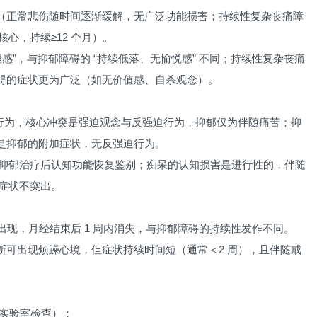
（正常悲伤随时间逐渐缓解，无广泛功能损害；持续性复杂丧痛障
核心，持续≥12 个月）。
感”，与抑郁障碍的 “持续低落、无愉悦感” 不同；持续性复杂丧痛
碍的症状更为广泛（如无价值感、自杀观念）。
 行为，核心冲突是强迫观念与反强迫行为，抑郁仅为伴随痛苦；抑
是抑郁的附加症状，无反强迫行为。
过抗抑郁治疗后认知功能恢复鉴别；痴呆的认知损害是进行性的，伴随
郁症状不突出。
周出现，月经结束后 1 周内消失，与抑郁障碍的持续性发作不同。
断可出现烦躁心境，但症状持续时间短（通常＜2 周），且伴随戒
。
 实验室检查）；