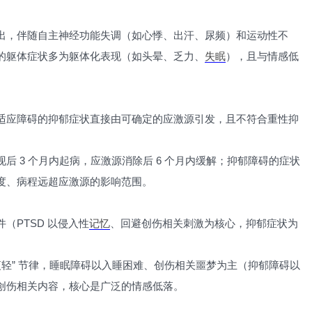
出，伴随自主神经功能失调（如心悸、出汗、尿频）和运动性不
的躯体症状多为躯体化表现（如头晕、乏力、
失眠
），且与情感低
适应障碍的抑郁症状直接由可确定的应激源引发，且不符合重性抑
后 3 个月内起病，应激源消除后 6 个月内缓解；抑郁障碍的症状
度、病程远超应激源的影响范围。
（PTSD 以侵入性
记忆
、回避创伤相关刺激为核心，抑郁症状为
重夜轻” 节律，睡眠障碍以入睡困难、创伤相关噩梦为主（抑郁障碍以
创伤相关内容，核心是广泛的情感低落。