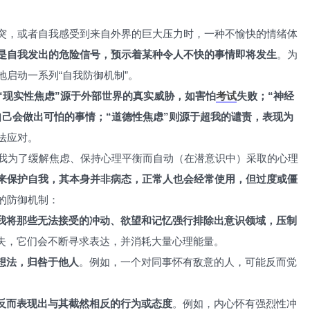
激烈冲突，或者自我感受到来自外界的巨大压力时，一种不愉快的情绪体
是自我发出的危险信号，预示着某种令人不快的事情即将发生
。为
启动一系列“自我防御机制”。
“现实性焦虑”源于外部世界的真实威胁，如害怕
考试
失败；“神经
自己会做出可怕的事情；“道德性焦虑”则源于超我的谴责，表现为
法应对。
我为了缓解焦虑、保持心理平衡而自动（在潜意识中）采取的心理
来保护自我，其本身并非病态，正常人也会经常使用，但过度或僵
的防御机制：
我将那些无法接受的冲动、欲望和记忆强行排除出意识领域，压制
失，它们会不断寻求表达，并消耗大量心理能量。
想法，归咎于他人
。例如，一个对同事怀有敌意的人，可能反而觉
反而表现出与其截然相反的行为或态度
。例如，内心怀有强烈性冲