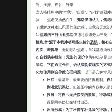
制、压抑、投射、升华
当人格结构中的“本我”、“自我”、“超我”
验——焦虑便油然而生。
弗洛伊德认为，焦虑
了缓解这种难以忍受的焦虑感，自我会无意识地
1. 焦虑的三种面孔
弗洛伊德将焦虑分为三类：
性焦虑”源于本我冲动可能失控的
恐惧
，担心
内疚、羞愧感
。无论哪种焦虑，自我都必须设
2. 自我防御机制：无形的保护伞
防御机制是自
策略。
它们通过歪曲、否认或伪装现实的方式
化地使用则会导致心理问题
。以下是几种常见
压抑
：最基础、最重要的防御机制。
自
到潜意识深处
。但被压抑的内容并未消
投射
：
将自己无法接受的欲望、冲动或
得是同事处处在针对自己。
反向形成
：
为了压抑某种危险的冲动，