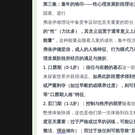
第三集：童年的烙印——性心理发展阶段理论
固着、退行
弗洛伊德理论中备受争议却也至关重要的部分
的“性”（力比多），其含义远宽于通常意义上
能量”
，这种能量会随着儿童的成长，集中投
弗洛伊德坚信，成人的人格特征、行为模式乃
理发展阶段所经历的满足与挫折
。
1. 口唇期（0-1岁）：信任与依赖的基石
这一
来探索世界并获得满足。
如果此阶段需求得到
或严重剥夺（如过早断奶或喂养过度），则可
等“口唇期人格”特征
。
2. 肛门期（1-3岁）：控制与秩序的萌芽
随着
憋便体验快感，这也是他们第一次体验到自主
度至关重要：过于严格或过早的训练，可能让
整洁、
强迫
倾向）；而过于放任则可能导致“