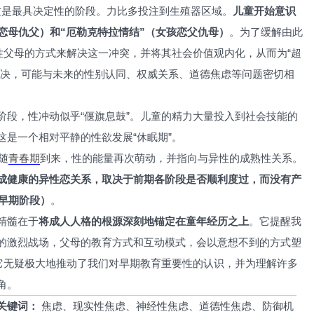
这是最具决定性的阶段。力比多投注到生殖器区域。
儿童开始意识
恋母仇父）和“厄勒克特拉情结”（女孩恋父仇母）
。为了缓解由此
性父母的方式来解决这一冲突，并将其社会价值观内化，从而为“超
解决，可能与未来的性别认同、权威关系、道德焦虑等问题密切相
阶段，性冲动似乎“偃旗息鼓”。儿童的精力大量投入到社会技能的
是一个相对平静的性欲发展“休眠期”。
随
青春期
到来，性的能量再次萌动，并指向与异性的成熟性关系。
成健康的异性恋关系，取决于前期各阶段是否顺利度过，而没有产
回早期阶段）
。
精髓在于
将成人人格的根源深刻地锚定在童年经历之上
。它提醒我
的激烈战场，父母的教育方式和互动模式，会以意想不到的方式塑
但它无疑极大地推动了我们对早期教育重要性的认识，并为理解许多
角。
关键词：
焦虑、现实性焦虑、神经性焦虑、道德性焦虑、防御机