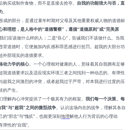
后购买或制作食物，而不是直接去抢夺。
自我的功能强大与否，直
力
。
形成的部分，是通过童年时期对父母及其他重要权威人物的道德标
心和理想，是人格中的“道德警察”，遵循“道德原则”或“完美原
了我们应该做什么样的人；二是“良心”，告诫我们不该做什么。当我
违背道德时，它便施加内疚感和罪恶感进行惩罚。超我的大部分功
超外部现实的道德要求。
格动力学的核心
。一个心理相对健康的人，意味着其自我拥有足够
超我道德要求以及适应现实环境三者之间找到一种动态的、有弹性
与超我之间激烈的冲突，或者超我过于严苛，对本我进行过度的压
状的产生。
们理解内心冲突提供了一个极其有力的框架。
我们每一个决策、每
我”与“超我”之间的微型战争
。认识这场内在的战争，理解其各自
的“邪念”与“愧疚”，也能更深刻
地理
解他人行为背后的心理动
弹性的“自我”。