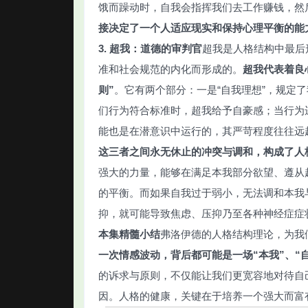
饿而躁动时，自我会指挥我们去工作赚钱，然
接决定了一个人适应现实和保持心理平衡的能
3. 超我：道德的审判官
超我是人格结构中最后
准和社会规范的内化而形成的。
超我代表着良
则”
。它有两个部分：一是“自我理想”，规定
们行为符合标准时，超我给予自豪感；当行为
能也是在潜意识中运行的，其严苛程度往往远
这三者之间永无休止的冲突与调和，构成了人
强大的力量，能够在满足本我部分欲望、遵从
的平衡。而如果自我过于弱小，无法调和本我
抑，就可能导致焦虑、压抑乃至各种神经症症
本集精髓小结
弗洛伊德的人格结构理论，为我
一次情感波动，背后都可能是一场“本我”、“自
的诉求与原则，不仅能让我们更宽容地对待自己
因。人格的健康，关键在于培养一个强大而富有