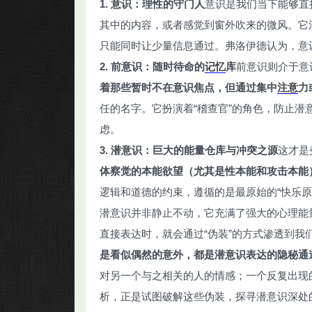
1. 意识：理性的守门人
意识是我们当下能够直
其中的内容，或者感觉到窗外吹来的微风。它
只能同时让少量信息通过。弗洛伊德认为，意
2. 前意识：随时待命的
记忆
库
前意识则介于意
着那些暂时不在意识焦点，但通过集中
注意
力
任的名字。它扮演着“稽查官”的角色，防止
虑。
3. 潜意识：巨大的能量仓库与冲突之源
这才是
体察觉的本能欲望（尤其是性本能和攻击本能
逻辑和道德的约束，遵循的是最原始的“快乐原
潜意识并非静止不动，它充满了强大的心理能
直接表达时，就会通过“伪装”的方式渗透到我
是看似偶然的意外，都是潜意识表达的隐秘通
对另一个与之相关的人的情感；一个反复出现
析，正是试图破解这些伪装，探寻潜意识深处