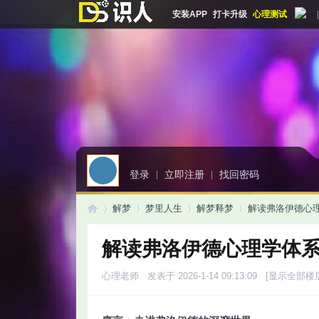
安装APP
打卡升级
心理测试
|
登录
|
立即注册
|
找回密码
解梦
梦里人生
解梦释梦
解读弗洛伊德心
解读弗洛伊德心理学体
启
»
›
›
›
心理老师
发表于 2026-1-14 09:13:09
[显示全部楼