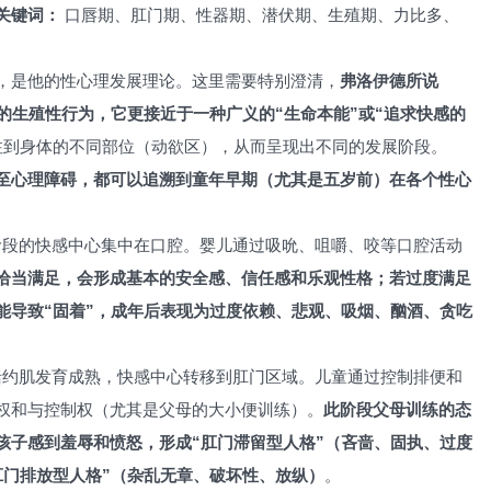
关键词：
口唇期、肛门期、性器期、潜伏期、生殖期、力比多、
，是他的性心理发展理论。这里需要特别澄清，
弗洛伊德所说
的生殖性行为，它更接近于一种广义的“生命本能”或“追求快感的
注到身体的不同部位（动欲区），从而呈现出不同的发展阶段。
至心理障碍，都可以追溯到童年早期（尤其是五岁前）在各个性心
阶段的快感中心集中在口腔。婴儿通过吸吮、咀嚼、咬等口腔活动
恰当满足，会形成基本的安全感、信任感和乐观性格；若过度满足
能导致“固着”，成年后表现为过度依赖、悲观、吸烟、酗酒、贪吃
括约肌发育成熟，快感中心转移到肛门区域。儿童通过控制排便和
权和与控制权（尤其是父母的大小便训练）。
此阶段父母训练的态
孩子感到羞辱和愤怒，形成“肛门滞留型人格”（吝啬、固执、过度
肛门排放型人格”（杂乱无章、破坏性、放纵）
。