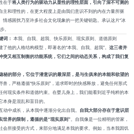
性在于
将人类行为的驱动力从显性的理性层面，引向了深不可测的
自主和理性的，在更大程度上是由我们意识不到的内在力量所驱
、情感困扰乃至许多社会文化现象的一把关键钥匙。承认这片“冰
一步。
键词：
本我、自我、超我、快乐原则、现实原则、道德原则
建了他的人格结构模型，即著名的“本我、自我、超我”。
这三者并
冲突又相互制衡的功能系统，它们之间的动态关系，构成了我们复
隐秘的部分，它位于潜意识的最深层，是与生俱来的本能和欲望的
野兽，严格遵循“快乐原则”，追求即时的快感释放，避免任何形式
任何现实条件和道德约束。在婴儿身上，我们能看到近乎纯粹的本
它本身是混乱和盲目的。
互动中成长，从本我中逐渐分化出自我。
自我大部分存在于意识层
实世界的限制，遵循的是“现实原则”
。自我像是一位精明的管家，
社会所接受的方式，来部分地满足本我的要求。例如，当本我因饥