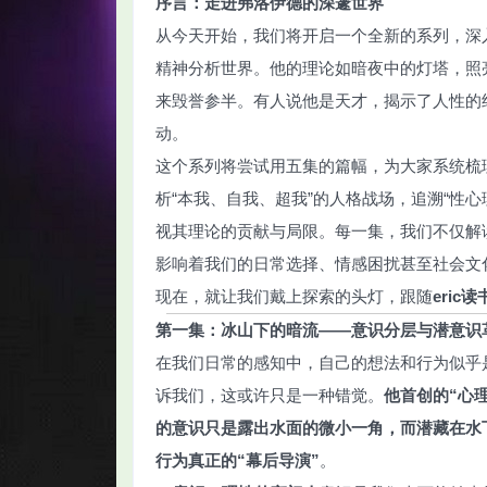
序言：走进弗洛伊德的深邃世界
从今天开始，我们将开启一个全新的系列，深
精神分析世界。他的理论如暗夜中的灯塔，照
来毁誉参半。有人说他是天才，揭示了人性的
动。
智
这个系列将尝试用五集的篇幅，为大家系统梳
析“本我、自我、超我”的人格战场，追溯“性心
视其理论的贡献与局限。每一集，我们不仅解
影响着我们的日常选择、情感困扰甚至社会文
现在，就让我们戴上探索的头灯，跟随
eric
第一集：冰山下的暗流——意识分层与潜意识
网
在我们日常的感知中，自己的想法和行为似乎
诉我们，这或许只是一种错觉。
他首创的“心
的意识只是露出水面的微小一角，而潜藏在水
行为真正的“幕后导演”
。