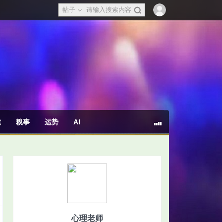
帖子
健
糗事
运势
AI
心理老师