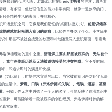
接感知到的心理活动，比如你此刻在听
eric读书者
的讲述，思考着
清晰、有条理，但处理信息的能力非常有限，就像一道狭窄的门，
识只是精神生活的表面，并非核心。
识和潜意识之间，它像是我们记忆的“桌面快捷方式”。
前意识储存
或提醒就能轻松调入意识的信息
，比如你早餐吃了什么、小学班主
潜意识中那些不被社会接受的欲望和冲动随意闯入意识层面，引发焦
弗洛伊德理论的重中之重。
潜意识主要由那些被压抑的、无法被个
）、童年创伤经历以及无法被道德接受的冲突构成
。它不受时间、
则”，即追求即时的满足和快感。
量（力比多），时刻寻求宣泄的出口。当它被前意识严防死守无法
们的生活中。
梦境、口误（弗洛伊德式失误）、笔误、遗忘，甚至
道
。例如，你无意中叫错了一个人的名字，可能反映了你潜意识中
的噩梦，可能隐喻着一段被压抑的创伤经历。弗洛伊德对梦的解
的真实诉求。