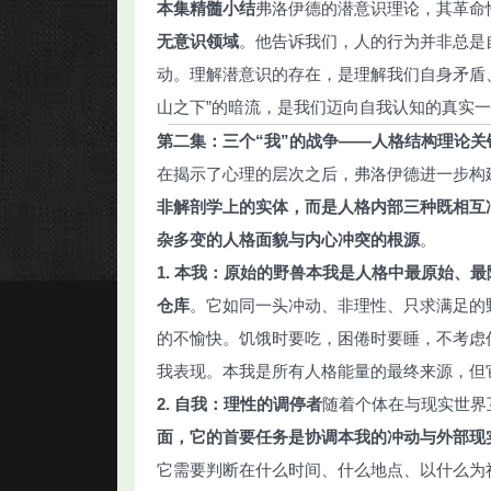
本集精髓小结
弗洛伊德的潜意识理论，其革命
无意识领域
。他告诉我们，人的行为并非总是
动。理解潜意识的存在，是理解我们自身矛盾
山之下”的暗流，是我们迈向自我认知的真实
第二集：三个“我”的战争——人格结构理论
关
在揭示了心理的层次之后，弗洛伊德进一步构
非解剖学上的实体，而是人格内部三种既相互
杂多变的人格面貌与内心冲突的根源
。
1. 本我：原始的野兽
本我是人格中最原始、最
仓库
。它如同一头冲动、非理性、只求满足的
的不愉快。饥饿时要吃，困倦时要睡，不考虑
我表现。本我是所有人格能量的最终来源，但
2. 自我：理性的调停者
随着个体在与现实世界
面，它的首要任务是协调本我的冲动与外部现
它需要判断在什么时间、什么地点、以什么为