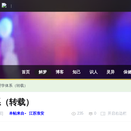
|
首页
解梦
博客
知己
识人
灵异
保
理学体系（转载）
系（转载）
层]
本帖来自- 江苏淮安
235
0
开启右边栏