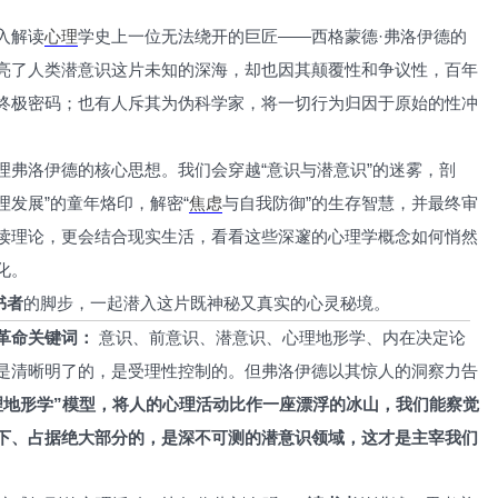
入解读
心理
学史上一位无法绕开的巨匠——西格蒙德·弗洛伊德的
亮了人类潜意识这片未知的深海，却也因其颠覆性和争议性，百年
终极密码；也有人斥其为伪科学家，将一切行为归因于原始的性冲
理弗洛伊德的核心思想。我们会穿越“意识与潜意识”的迷雾，剖
理发展”的童年烙印，解密“
焦虑
与自我防御”的生存智慧，并最终审
读理论，更会结合现实生活，看看这些深邃的心理学概念如何悄然
化。
读书者
的脚步，一起潜入这片既神秘又真实的心灵秘境。
革命
关键词：
意识、前意识、潜意识、心理地形学、内在决定论
是清晰明了的，是受理性控制的。但弗洛伊德以其惊人的洞察力告
理地形学”模型，将人的心理活动比作一座漂浮的冰山，我们能察觉
下、占据绝大部分的，是深不可测的潜意识领域，这才是主宰我们