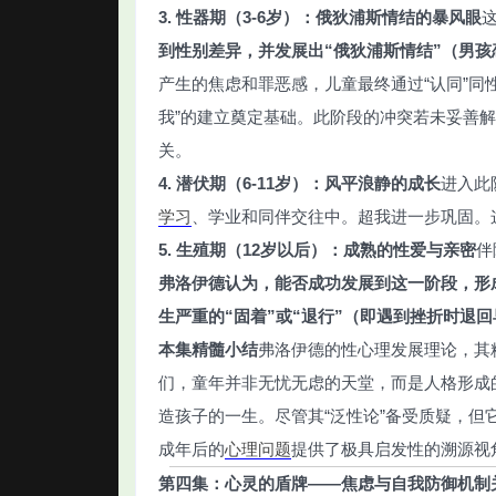
3. 性器期（3-6岁）：俄狄浦斯情结的暴风眼
到性别差异，并发展出“俄狄浦斯情结”（男孩
产生的焦虑和罪恶感，儿童最终通过“认同”同
我”的建立奠定基础。此阶段的冲突若未妥善
关。
4. 潜伏期（6-11岁）：风平浪静的成长
进入此
学习
、学业和同伴交往中。超我进一步巩固。这
5. 生殖期（12岁以后）：成熟的性爱与亲密
伴
弗洛伊德认为，能否成功发展到这一阶段，形
生严重的“固着”或“退行”（即遇到挫折时退
本集精髓小结
弗洛伊德的性心理发展理论，其
们，童年并非无忧无虑的天堂，而是人格形成
造孩子的一生。尽管其“泛性论”备受质疑，
成年后的
心理问题
提供了极具启发性的溯源视
第四集：心灵的盾牌——焦虑与自我防御机制