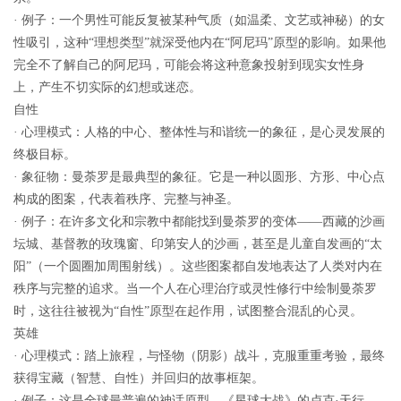
· 例子：一个男性可能反复被某种气质（如温柔、文艺或神秘）的女
性吸引，这种“理想类型”就深受他内在“阿尼玛”原型的影响。如果他
完全不了解自己的阿尼玛，可能会将这种意象投射到现实女性身
上，产生不切实际的幻想或迷恋。
自性
· 心理模式：人格的中心、整体性与和谐统一的象征，是心灵发展的
终极目标。
· 象征物：曼荼罗是最典型的象征。它是一种以圆形、方形、中心点
构成的图案，代表着秩序、完整与神圣。
· 例子：在许多文化和宗教中都能找到曼荼罗的变体——西藏的沙画
坛城、基督教的玫瑰窗、印第安人的沙画，甚至是儿童自发画的“太
阳”（一个圆圈加周围射线）。这些图案都自发地表达了人类对内在
秩序与完整的追求。当一个人在心理治疗或灵性修行中绘制曼荼罗
时，这往往被视为“自性”原型在起作用，试图整合混乱的心灵。
英雄
· 心理模式：踏上旅程，与怪物（阴影）战斗，克服重重考验，最终
获得宝藏（智慧、自性）并回归的故事框架。
· 例子：这是全球最普遍的神话原型。《星球大战》的卢克·天行