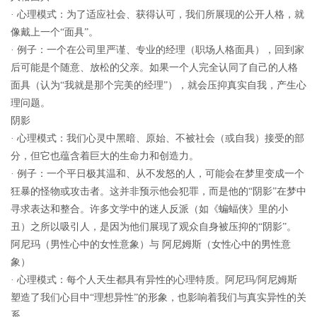
· 心理模式：为了适应社会、获得认可，我们所展现的公开人格，就
像戴上一个“面具”。
· 例子：一个在公司里严谨、专业的经理（职场人格面具），回到家
后可能是个随意、放松的父亲。如果一个人完全认同了自己的人格
面具（认为“我就是那个完美的经理”），就会压抑真实自我，产生心
理问题。
阴影
· 心理模式：我们心灵中黑暗、原始、不被社会（或自我）接受的部
分，但它也蕴含着巨大的生命力和创造力。
· 例子：一个平日极其温和、从不发怒的人，可能会在梦里变成一个
狂暴的怪物或攻击者。这并非预示他会犯罪，而是他的“阴影”在梦中
寻求表达和整合。许多文学中的迷人反派（如《蝙蝠侠》里的小
丑）之所以吸引人，是因为他们展现了观众自身被压抑的“阴影”。
阿尼玛（男性心中的女性意象）与 阿尼姆斯（女性心中的男性意
象）
· 心理模式：每个人天生都具有异性的心理特质。阿尼玛/阿尼姆斯
塑造了我们心目中“理想异性”的形象，也影响着我们与真实异性的关
系。