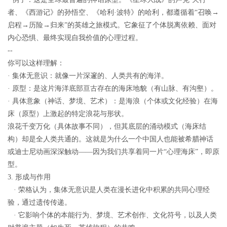
者、《西游记》的孙悟空、《哈利·波特》的哈利，都遵循着“召唤→
启程→历险→归来”的英雄之旅模式。它象征了个体脱离依赖、面对
内心恐惧、最终实现自我价值的心理过程。
--
你可以这样理解：
· 集体无意识：就像一片深邃的、人类共有的海洋。
· 原型：是这片海洋底部亘古存在的海床地貌（有山脉、有沟壑）。
· 具体意象（神话、梦境、艺术）：是海浪（个体或文化经验）在海
床（原型）上激起的特定浪花与形状。
浪花千变万化（具体故事不同），但其底层的涌动模式（海床结
构）却是全人类共通的。这就是为什么一个中国人也能被希腊神话
或迪士尼动画深深触动——因为我们共享着同一片“心理海床”，即原
型。
3. 形成与作用
· 荣格认为，集体无意识是人类在漫长进化中积累的共同心理经
验，通过遗传传递。
· 它影响个体的本能行为、梦境、艺术创作、文化符号，以及人类