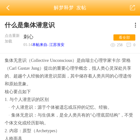
解梦释梦
发帖
什么是集体潜意识
点击重新
刺心
看全部
加载
01-14
本帖来自- 江苏淮安
258
0
集体无意识（Collective Unconscious）是由瑞士心理学家卡尔·荣格
（Carl Gustav Jung）提出的重要心理学概念，指人类心灵深处共享
的、超越个人经验的潜意识层面，其中储存着人类共同的心理遗传
和原始意象。
核心要点如下
1. 与个人潜意识的区别
· 个人潜意识：源于个体被遗忘或压抑的记忆、经验。
· 集体无意识：与生俱来，是全人类共有的“心理底层结构”，不受
个体文化或经历影响。
2. 内容：原型（Archetypes）
人格面具