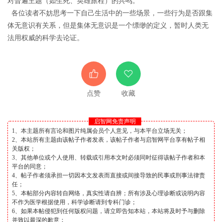
对普遍主题（如生死、英雄旅程）的共鸣。
各位读者不妨思考一下自己生活中的一些场景，一些行为是否跟集
体无意识有关系，但是集体无意识是一个缥缈的定义，暂时人类无
法用权威的科学去论证。
点赞
收藏
启智网免责声明
1、本主题所有言论和图片纯属会员个人意见，与本平台立场无关；
2、本站所有主题由该帖子作者发表，该帖子作者与启智网平台享有帖子相
关版权；
3、其他单位或个人使用、转载或引用本文时必须同时征得该帖子作者和本
平台的同意；
4、帖子作者须承担一切因本文发表而直接或间接导致的民事或刑事法律责
任；
5、本帖部分内容转自网络，真实性请自辨；所有涉及心理诊断或说明内容
不作为医学根据使用，科学诊断请到专科门诊；
6、如果本帖侵犯到任何版权问题，请立即告知本站，本站将及时予与删除
并致以最深的歉意；