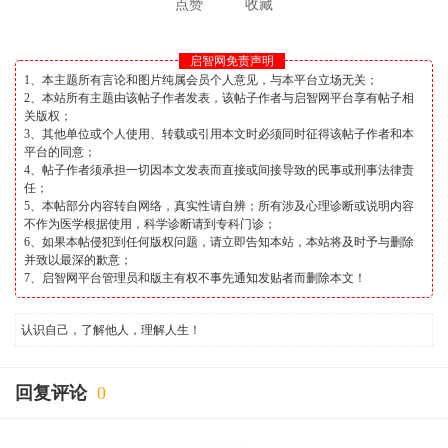
点赞
收藏
启智网免责声明
1、本主题所有言论和图片纯属会员个人意见，与本平台立场无关；
2、本站所有主题由该帖子作者发表，该帖子作者与启智网平台享有帖子相
关版权；
3、其他单位或个人使用、转载或引用本文时必须同时征得该帖子作者和本
平台的同意；
4、帖子作者须承担一切因本文发表而直接或间接导致的民事或刑事法律责
任；
5、本帖部分内容转自网络，真实性请自辨；所有涉及心理诊断或说明内容
不作为医学根据使用，科学诊断请到专科门诊；
6、如果本帖侵犯到任何版权问题，请立即告知本站，本站将及时予与删除
并致以最深的歉意；
7、启智网平台管理员和版主有权不事先通知发贴者而删除本文！
认识自己，了解他人，理解人生！
回复评论
0