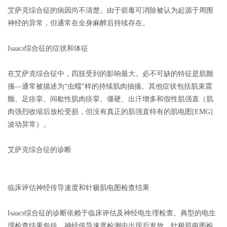
艾萨克综合征的病因尚不清楚。由于箭毒可消除被认为起源于周围
神经的异常，但通常在全身麻醉后持续存在。
Isaacs综合征的症状和体征
在艾萨克综合征中，四肢受到的影响最大。
必不可缺的特征是肌颤
搐
—通常被描述为“虫蠕”样的持续肌肉抽搐。其他症状包括肌束震
颤、足痉挛、间歇性肌肉痉挛、僵硬、出汗增多和假性肌强直（肌
肉强烈收缩后放松受损，但没有真正的肌强直特有的肌电图
[EMG]
波动异常）。
艾萨克综合征的诊断
临床评估神经传导速度和针极肌电图检查结果
Isaacs
综合征的诊断依赖于临床评估及神经电生理检查。典型的电生
理检查结果包括，神经传导速度检测中出现后发放，针极肌电图检