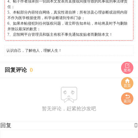
4、帖子作者须承担一切因本文发表而直接或间接导致的民事或刑事法律责
任；
5、本帖部分内容转自网络，真实性请自辨；所有涉及心理诊断或说明内容
不作为医学根据使用，科学诊断请到专科门诊；
6、如果本帖侵犯到任何版权问题，请立即告知本站，本站将及时予与删除
并致以最深的歉意；
7、启智网平台管理员和版主有权不事先通知发贴者而删除本文！
认识自己，了解他人，理解人生！
回复评论
0
发布
首页
返回
暂无评论，赶紧抢沙发吧
回复
