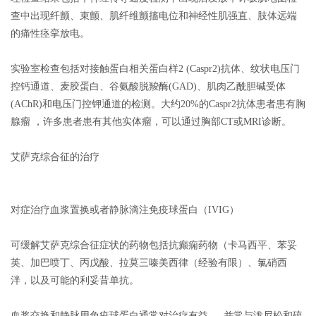
查中出现纤颤、束颤、肌纤维颤搐电位和神经性肌强直、肢体远端
的痛性痉挛放电。
实验室检查包括对接触蛋白相关蛋白样
2 (Caspr2)
抗体、纹状电压门
控钙通道、麦胶蛋白、谷氨酸脱羧酶
(GAD)
、肌肉乙酰胆碱受体
(AChR)
和电压门控钾通道的检测。大约
20%
的
Caspr2
抗体患者患有胸
腺瘤 ，许多患者患有其他实体瘤，可以通过胸部
CT
或
MRI
诊断。
艾萨克综合征的治疗
对症治疗
血浆置换或者静脉滴注免疫球蛋白（
IVIG
）
可缓解艾萨克综合征症状的药物包括抗癫痫药物（卡马西平、苯妥
英、加巴喷丁、丙戊酸、拉莫三嗪美西律（经验有限）、氯硝西
泮，以及可能的利妥昔单抗。
血浆交换和静脉用免疫球蛋白通常对治疗有益
，并常与泼尼松和硫