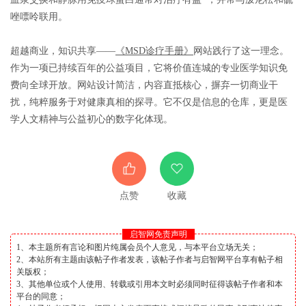
唑嘌呤联用。
超越商业，知识共享
——
《
MSD
诊疗手册》
网站践行了这一理念。
作为一项已持续百年的公益项目，它将价值连城的专业医学知识免
费向全球开放。网站设计简洁，内容直抵核心，摒弃一切商业干
扰，纯粹服务于对健康真相的探寻。它不仅是信息的仓库，更是医
学人文精神与公益初心的数字化体现。
点赞
收藏
启智网免责声明
1、本主题所有言论和图片纯属会员个人意见，与本平台立场无关；
2、本站所有主题由该帖子作者发表，该帖子作者与启智网平台享有帖子相
关版权；
3、其他单位或个人使用、转载或引用本文时必须同时征得该帖子作者和本
平台的同意；