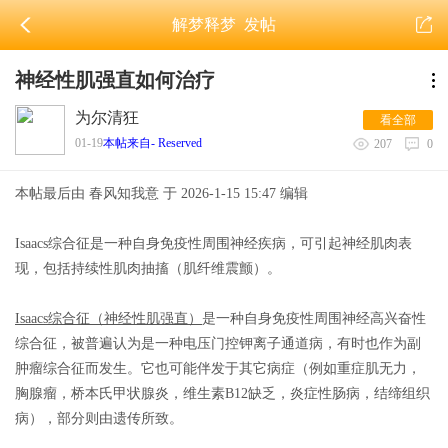
解梦释梦
发帖
神经性肌强直如何治疗
为尔清狂
看全部
01-19
本帖来自- Reserved
207
0
本帖最后由 春风知我意 于 2026-1-15 15:47 编辑
Isaacs
综合征是一种自身免疫性周围神经疾病，可引起神经肌肉表
现，包括持续性肌肉抽搐（肌纤维震颤）。
Isaacs
综合征（神经性肌强直）
是一种自身免疫性周围神经高兴奋性
综合征，被普遍认为是一种电压门控钾离子通道病，有时也作为副
肿瘤综合征而发生。
它也可能伴发于其它病症（例如重症肌无力，
胸腺瘤，桥本氏甲状腺炎，维生素
B12
缺乏，炎症性肠病，结缔组织
病），部分则由遗传所致。