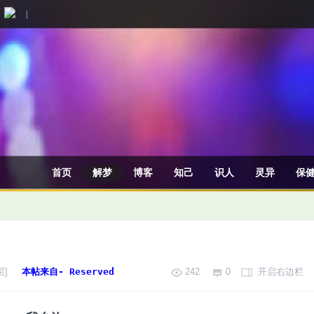
|
首页
解梦
博客
知己
识人
灵异
保
】
层]
本帖来自- Reserved
242
0
开启右边栏