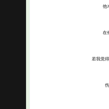
他
在
若我觉