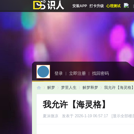
安装APP
打卡升级
心理测试
|
登录
|
立即注册
|
找回密码
解梦
梦里人生
解梦释梦
我允许【海灵格
我允许【海灵格】
启
»
›
›
›
夏沫微凉
发表于 2026-1-19 06:57:17
[显示全部楼