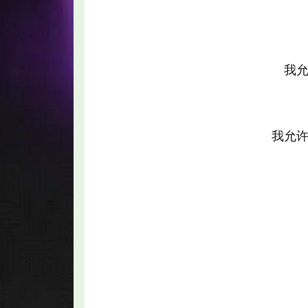
我
智
我允
网