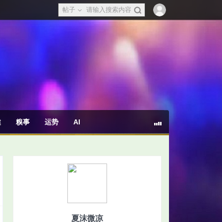
帖子
健
糗事
运势
AI
夏沫微凉