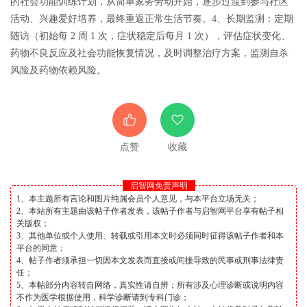
的社会功能训练计划，从简单家务劳动开始，逐步过渡到参与社区
活动、兴趣爱好培养，最终重返正常生活节奏。4、长期监测：定期
随访（初始每 2 周 1 次，症状稳定后每月 1 次），评估症状变化、
药物不良反应及社会功能恢复情况，及时调整治疗方案，监测自杀
风险及药物依赖风险。
点赞
收藏
启智网免责声明
1、本主题所有言论和图片纯属会员个人意见，与本平台立场无关；
2、本站所有主题由该帖子作者发表，该帖子作者与启智网平台享有帖子相
关版权；
3、其他单位或个人使用、转载或引用本文时必须同时征得该帖子作者和本
平台的同意；
4、帖子作者须承担一切因本文发表而直接或间接导致的民事或刑事法律责
任；
5、本帖部分内容转自网络，真实性请自辨；所有涉及心理诊断或说明内容
不作为医学根据使用，科学诊断请到专科门诊；