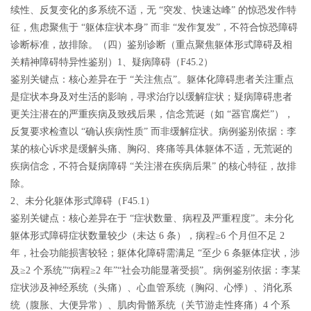
续性、反复变化的多系统不适，无 “突发、快速达峰” 的惊恐发作特
征，焦虑聚焦于 “躯体症状本身” 而非 “发作复发”，不符合惊恐障碍
诊断标准，故排除。
（四）鉴别诊断（重点聚焦躯体形式障碍及相
关精神障碍特异性鉴别）
1、疑病障碍（F45.2）
鉴别关键点：核心差异在于 “关注焦点”。躯体化障碍患者关注重点
是症状本身及对生活的影响，寻求治疗以缓解症状；疑病障碍患者
更关注潜在的严重疾病及致残后果，信念荒诞（如 “器官腐烂”），
反复要求检查以 “确认疾病性质” 而非缓解症状。病例鉴别依据：李
某的核心诉求是缓解头痛、胸闷、疼痛等具体躯体不适，无荒诞的
疾病信念，不符合疑病障碍 “关注潜在疾病后果” 的核心特征，故排
除。
2、未分化躯体形式障碍（F45.1）
鉴别关键点：核心差异在于 “症状数量、病程及严重程度”。未分化
躯体形式障碍症状数量较少（未达 6 条），病程≥6 个月但不足 2
年，社会功能损害较轻；躯体化障碍需满足 “至少 6 条躯体症状，涉
及≥2 个系统”“病程≥2 年”“社会功能显著受损”。病例鉴别依据：李某
症状涉及神经系统（头痛）、心血管系统（胸闷、心悸）、消化系
统（腹胀、大便异常）、肌肉骨骼系统（关节游走性疼痛）4 个系