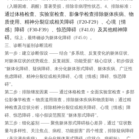
（入睡困难、易醒）显著受损，排除非病理性状态。4、排除标准：
通过体格检查、实验室检查、影像学检查排除躯体疾病、物
质使用、精神分裂症或相关障碍（F20-F29）、心境［情
感］障碍（F30-F39）、惊恐障碍（F41.0）及其他精神障
碍。
综上，最终确诊为躯体化障碍（F45.0）。
三、诊断与鉴别诊断流程
第一步：建立诊断假设 —— 结合 “多系统、反复变化的躯体症状、
对躯体症状的优势观念、反复就医、功能受损” 核心症状，初步假设
“躯体化障碍、疑病障碍、未分化躯体形式障碍、躯体疾病、广泛性
焦虑障碍、精神分裂症或相关障碍、心境［情感］障碍、惊恐障
碍”。
第二步：排除继发因素 —— 通过体格检查 + 全面实验室检查 + 多部
位影像学检查 + 物质滥用筛查，排除躯体疾病和物质影响；通过精
神检查及症状分析，排除精神分裂症或相关障碍、心境［情感］障
碍、惊恐障碍，缩小假设范围至 “躯体形式障碍”。
第三步：细化鉴别 —— 聚焦躯体形式障碍核心差异，通过 “症状数
量与多样性、关注焦点、病程、功能损害” 四个维度，排除疑病障碍
（关注潜在疾病）、未分化躯体形式障碍（症状少、病程短）、广