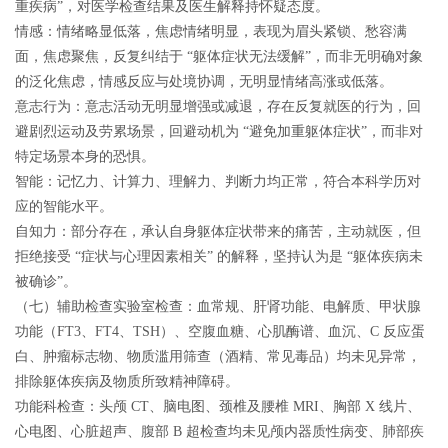
重疾病”，对医学检查结果及医生解释持怀疑态度。
情感：情绪略显低落，焦虑情绪明显，表现为眉头紧锁、愁容满
面，焦虑聚焦，反复纠结于 “躯体症状无法缓解”，而非无明确对象
的泛化焦虑，情感反应与处境协调，无明显情绪高涨或低落。
意志行为：意志活动无明显增强或减退，存在反复就医的行为，回
避剧烈运动及劳累场景，回避动机为 “避免加重躯体症状”，而非对
特定场景本身的恐惧。
智能：记忆力、计算力、理解力、判断力均正常，符合本科学历对
应的智能水平。
自知力：部分存在，承认自身躯体症状带来的痛苦，主动就医，但
拒绝接受 “症状与心理因素相关” 的解释，坚持认为是 “躯体疾病未
被确诊”。
（七）辅助检查
实验室检查：血常规、肝肾功能、电解质、甲状腺
功能（FT3、FT4、TSH）、空腹血糖、心肌酶谱、血沉、C 反应蛋
白、肿瘤标志物、物质滥用筛查（酒精、常见毒品）均未见异常，
排除躯体疾病及物质所致精神障碍。
功能科检查：头颅 CT、脑电图、颈椎及腰椎 MRI、胸部 X 线片、
心电图、心脏超声、腹部 B 超检查均未见颅内器质性病变、肺部疾