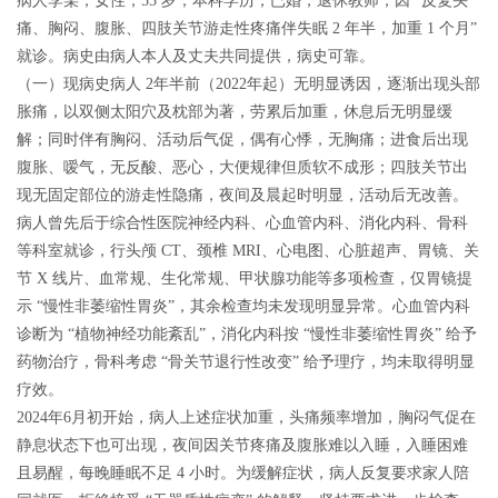
病人李某，女性，55 岁，本科学历，已婚，退休教师，因 “反复头
痛、胸闷、腹胀、四肢关节游走性疼痛伴失眠 2 年半，加重 1 个月”
就诊。病史由病人本人及丈夫共同提供，病史可靠。
（一）现病史
病人 2年半前（2022年起）无明显诱因，逐渐出现头部
胀痛，以双侧太阳穴及枕部为著，劳累后加重，休息后无明显缓
解；同时伴有胸闷、活动后气促，偶有心悸，无胸痛；进食后出现
腹胀、嗳气，无反酸、恶心，大便规律但质软不成形；四肢关节出
现无固定部位的游走性隐痛，夜间及晨起时明显，活动后无改善。
病人曾先后于综合性医院神经内科、心血管内科、消化内科、骨科
等科室就诊，行头颅 CT、颈椎 MRI、心电图、心脏超声、胃镜、关
节 X 线片、血常规、生化常规、甲状腺功能等多项检查，仅胃镜提
示 “慢性非萎缩性胃炎”，其余检查均未发现明显异常。心血管内科
诊断为 “植物神经功能紊乱”，消化内科按 “慢性非萎缩性胃炎” 给予
药物治疗，骨科考虑 “骨关节退行性改变” 给予理疗，均未取得明显
疗效。
2024年6月初开始，病人上述症状加重，头痛频率增加，胸闷气促在
静息状态下也可出现，夜间因关节疼痛及腹胀难以入睡，入睡困难
且易醒，每晚睡眠不足 4 小时。为缓解症状，病人反复要求家人陪