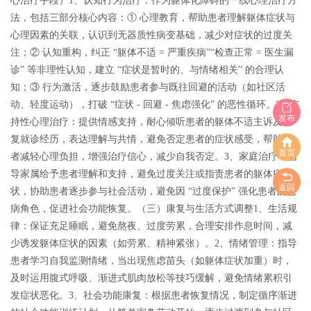
心治疗手段）
1、认知行为治疗：作为躯体化障碍的一线心理治疗方
法，包括三部分核心内容：① 心理教育，帮助患者理解躯体症状与
心理因素的关联，认识到无器质性病变基础，减少对症状的过度关
注；② 认知重构，纠正 “躯体不适 = 严重疾病”“检查正常 = 医生漏
诊” 等非理性认知，建立 “症状是暂时的、与情绪相关” 的合理认
知；③ 行为激活，逐步鼓励患者参与既往回避的活动（如社区活
动、轻度运动），打破 “症状 - 回避 - 焦虑强化” 的恶性循环。2、支
发布
持性心理治疗：提供情感支持，耐心倾听患者的躯体不适主诉及反
复就诊经历，表达理解与共情，避免否定患者的症状感受，帮助患
首页
者减轻心理负担，增强治疗信心，减少自我否定。3、家庭治疗：指
导家属给予患者理解和支持，避免过度关注或指责患者的躯体症
返回
状，协助患者逐步参与社会活动，避免因 “过度保护” 强化患者的患
病角色，促进社会功能恢复。
（三）康复与生活方式调整
1、生活规
律：保证充足睡眠，避免熬夜、过度劳累，合理安排作息时间，减
少诱发躯体症状的因素（如劳累、精神紧张）。2、情绪管理：指导
患者学习自我监测情绪，当出现焦虑苗头（如躯体症状加重）时，
及时运用腹式呼吸、渐进式肌肉放松等技巧缓解，避免情绪累积引
发症状恶化。3、社会功能康复：根据患者恢复情况，制定循序渐进