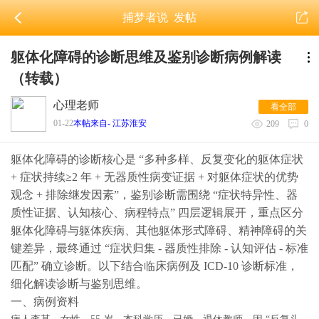
捕梦者说
发帖
躯体化障碍的诊断思维及鉴别诊断病例解读
（转载）
心理老师
看全部
01-22
本帖来自- 江苏淮安
209
0
躯体化障碍的诊断核心是 “多种多样、反复变化的躯体症状
+ 症状持续≥2 年 + 无器质性病变证据 + 对躯体症状的优势
观念 + 排除继发因素”，鉴别诊断需围绕 “症状特异性、器
质性证据、认知核心、病程特点” 四层逻辑展开，重点区分
躯体化障碍与躯体疾病、其他躯体形式障碍、精神障碍的关
键差异，最终通过 “症状归集 - 器质性排除 - 认知评估 - 标准
匹配” 确立诊断。以下结合临床病例及 ICD-10 诊断标准，
细化解读诊断与鉴别思维。
一、病例资料