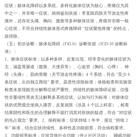
症状；躯体化障碍以多系统、多样化躯体症状为核心，疼痛仅为其
中之一，并非唯一症状。病例鉴别依据：李某除四肢关节游走性疼
痛外，还存在头痛、胸闷、腹胀等多种躯体症状，疼痛并非唯一核
心症状，不符合持续性躯体形式疼痛障碍 “症状聚焦疼痛” 的特点，
故排除。
（五）初步诊断：躯体化障碍（F45.0）
诊断依据（ICD-10 诊断标
准）：
1、躯体症状标准：以多种多样、反复出现、经常变化的躯体症状为
主，涵盖胃肠道（腹胀、大便异常）、心血管（胸闷、心悸）、神
经（头痛）、肌肉骨骼（关节游走性疼痛）4 个系统，符合 “至少 6
条症状，出自独立两组” 要求。器质性排除标准：体格检查和实验室
检查未发现能充分解释症状严重性、持续性的躯体障碍证据，仅慢
性非萎缩性胃炎无法解释多系统症状。认知与行为标准：对躯体症
状的优势观念使病人痛苦，反复就医（涉及 4 个以上科室），检查
结果阴性和医生的合理解释不能打消其对疾病的疑虑，符合 “对症状
的先占观念” 要求。2、病程标准：症状持续 1 年半，接近 “持续 2
年” 标准，结合症状持续性、多样性及功能损害，符合病程要求。
3、功能损害标准：症状导致社会功能（停止社区活动）、睡眠功能