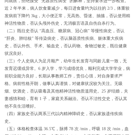
同就医，拒绝接受 “无器质性病变” 的解释，坚持要求进一步检查。
近 2 年半来，病人饮食量减少，每日进食量约为以往的 2/3，体重较
发病前下降约 3kg，大小便正常，无高热、昏迷、抽搐，否认使用精
神活性物质，否认头颅外伤史，无消极言语及自伤自杀行为。
（二）既往史
否认 “高血压、糖尿病、冠心病” 等慢性病史，否认
“肝炎、肺结核” 等传染病史，否认脑器质性疾病、躯体重大疾病
史，否认外伤、手术、输血史，否认药物、食物过敏史，既往健康
状况良好。
（三）个人史
病人为足月顺产，幼年生长发育与同龄儿童一致，无
发育迟缓或异常。6 岁入学，学习成绩优良，顺利完成大学学业，病
前职业能力良好，长期从事教师工作，责任心强，对自身要求严
格。病前性格开朗，做事认真谨慎，对健康状况较为关注。无吸
烟、饮酒史，否认吸毒及其他精神活性物质滥用史。25 岁结婚，夫
妻感情和睦，育有 1 子，家庭关系融洽。否认不洁性交史，否认其
他不良生活嗜好。
（四）家族史
否认两系三代以内精神障碍史，否认家族遗传疾病
史。
（五）体格检查
体温 36.5℃，脉搏 78 次 /min，呼吸 18 次 /min，血