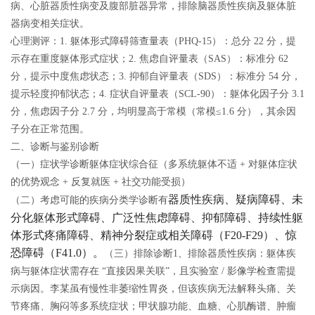
病、心脏器质性病变及腹部脏器异常，排除脑器质性疾病及躯体脏
器病变相关症状。
心理测评：1. 躯体形式障碍筛查量表（PHQ-15）：总分 22 分，提
示存在重度躯体形式症状；2. 焦虑自评量表（SAS）：标准分 62
分，提示中度焦虑状态；3. 抑郁自评量表（SDS）：标准分 54 分，
提示轻度抑郁状态；4. 症状自评量表（SCL-90）：躯体化因子分 3.1
分，焦虑因子分 2.7 分，均明显高于常模（常模≤1.6 分），其余因
子分在正常范围。
二、诊断与鉴别诊断
（一）症状学诊断
躯体症状综合征（多系统躯体不适 + 对躯体症状
的优势观念 + 反复就医 + 社交功能受损）
器质性疾病、疑病障碍、未
（二）考虑可能的疾病分类学诊断有
分化躯体形式障碍、广泛性焦虑障碍、抑郁障碍、持续性躯
体形式疼痛障碍、精神分裂症或相关障碍（F20-F29）、惊
恐障碍（F41.0）。
（三）排除诊断
1、排除器质性疾病：躯体疾
病与躯体症状需存在 “直接因果关联”，且实验室 / 影像学检查需提
示病因。李某虽有慢性非萎缩性胃炎，但该疾病无法解释头痛、关
节疼痛、胸闷等多系统症状；甲状腺功能、血糖、心肌酶谱、肿瘤