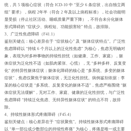
统，共 5 项核心症状（符合 ICD-10 中 “至少 6 条症状，出自独立两
组” 要求），病程 2年半（符合 2 年及以上病程标准），社会功能明
显受损（停止社区活动、睡眠质量严重下降），不符合未分化躯体
形式障碍的 “症状少、病程短、功能损害轻” 特点，故排除。
3、广泛性焦虑障碍（F41.1）
鉴别关键点：核心差异在于 “症状核心” 及 “躯体症状特点”。广泛性
焦虑障碍以 “持续 6 个月以上的泛化性焦虑” 为核心，焦虑无明确对
象，表现为对多种事物的持续性担忧（如健康、工作、家庭），躯
体症状为泛化性不适（如肌肉紧张、心慌），无 “多种多样、反复变
化” 的特异性躯体症状；躯体化障碍的核心是 “多系统、多变的躯体
症状”，焦虑仅聚焦于躯体症状，无泛化性担忧。病例鉴别依据：李
某的核心症状是 “多系统、反复变化的躯体不适”，焦虑严格围绕 “躯
体症状无法缓解”，无对工作、家庭、健康的泛化性担忧，与广泛性
焦虑障碍 “持续泛化焦虑、无特异性躯体症状” 的特点不符，故排
除。
4、持续性躯体形式疼痛障碍（F45.4）
鉴别关键点：核心差异在于 “症状聚焦”。持续性躯体形式疼痛障碍
以 “单一部位或少数部位的持续性疼痛” 为核心，疼痛是唯一或主要