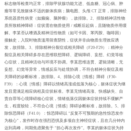
标志物等检查均正常，排除甲状腺功能亢进、低血糖、冠心病、肿
瘤等常见致躯体不适的躯体疾病；脑电图、头颅 CT 正常，排除神经
系统器质性病变（如癫痫、脑肿瘤），故排除。2、排除精神活性物
质所致精神障碍：症状需在物质使用 / 戒断后起病，且随物质停用缓
解。李某否认嗜酒及精神活性物质（如可卡因、苯丙胺、咖啡因）
接触史，入院时物质滥用筛查阴性，症状并非由物质生理效应诱
发，故排除。3、排除精神分裂症或相关障碍（F20-F29）：精神分
裂症及相关障碍多存在思维联想障碍、逻辑障碍、妄想、幻觉等核
心症状，且精神活动与环境不协调。李某思维连贯、逻辑清晰，无
妄想、幻觉等异常，情感反应与处境协调，不符合精神分裂症及相
关障碍的诊断标准，故排除。4、排除心境［情感］障碍（F30-
F39）：心境［情感］障碍以情绪高涨或低落为核心，躯体症状为继
发且需满足相应病程及症状标准。李某无情绪高涨、快感缺失、自
责自罪等心境障碍核心症状，情绪低落仅因躯体症状持续不缓解产
生，程度较轻，不符合心境［情感］障碍诊断标准，故排除。5、排
除惊恐障碍（F41.0）：惊恐障碍以 “反复不可预期的急性惊恐发作
为核心”，发作时存在强烈恐惧及多项自主神经症状，且在几分钟内
达到高峰，间期焦虑聚焦于 “担心再次发作”。李某的躯体症状为持