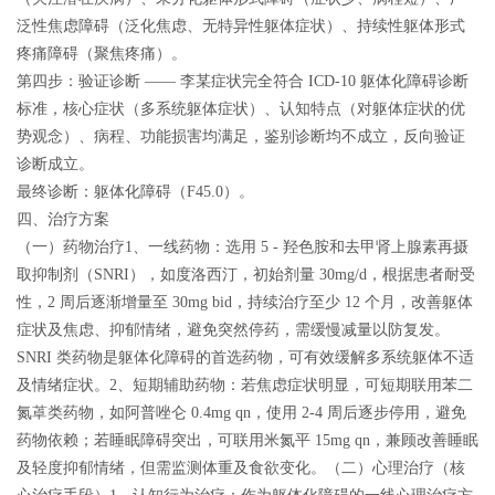
泛性焦虑障碍（泛化焦虑、无特异性躯体症状）、持续性躯体形式
疼痛障碍（聚焦疼痛）。
第四步：验证诊断 —— 李某症状完全符合 ICD-10 躯体化障碍诊断
标准，核心症状（多系统躯体症状）、认知特点（对躯体症状的优
势观念）、病程、功能损害均满足，鉴别诊断均不成立，反向验证
诊断成立。
最终诊断：躯体化障碍（F45.0）。
四、治疗方案
（一）药物治疗
1、一线药物：选用 5 - 羟色胺和去甲肾上腺素再摄
取抑制剂（SNRI），如度洛西汀，初始剂量 30mg/d，根据患者耐受
性，2 周后逐渐增量至 30mg bid，持续治疗至少 12 个月，改善躯体
症状及焦虑、抑郁情绪，避免突然停药，需缓慢减量以防复发。
SNRI 类药物是躯体化障碍的首选药物，可有效缓解多系统躯体不适
及情绪症状。2、短期辅助药物：若焦虑症状明显，可短期联用苯二
氮䓬类药物，如阿普唑仑 0.4mg qn，使用 2-4 周后逐步停用，避免
药物依赖；若睡眠障碍突出，可联用米氮平 15mg qn，兼顾改善睡眠
及轻度抑郁情绪，但需监测体重及食欲变化。
（二）心理治疗（核