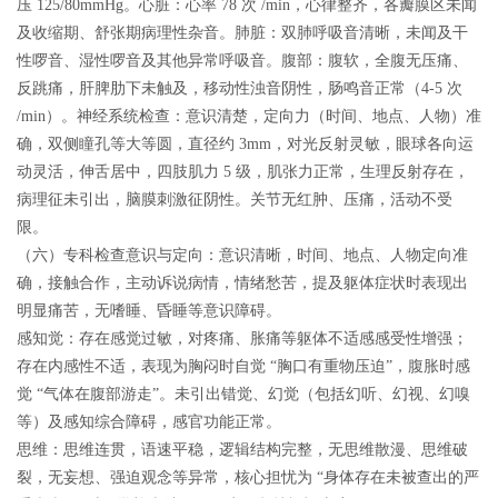
压 125/80mmHg。心脏：心率 78 次 /min，心律整齐，各瓣膜区未闻
及收缩期、舒张期病理性杂音。肺脏：双肺呼吸音清晰，未闻及干
性啰音、湿性啰音及其他异常呼吸音。腹部：腹软，全腹无压痛、
反跳痛，肝脾肋下未触及，移动性浊音阴性，肠鸣音正常（4-5 次
/min）。神经系统检查：意识清楚，定向力（时间、地点、人物）准
确，双侧瞳孔等大等圆，直径约 3mm，对光反射灵敏，眼球各向运
动灵活，伸舌居中，四肢肌力 5 级，肌张力正常，生理反射存在，
病理征未引出，脑膜刺激征阴性。关节无红肿、压痛，活动不受
限。
（六）专科检查
意识与定向：意识清晰，时间、地点、人物定向准
确，接触合作，主动诉说病情，情绪愁苦，提及躯体症状时表现出
明显痛苦，无嗜睡、昏睡等意识障碍。
感知觉：存在感觉过敏，对疼痛、胀痛等躯体不适感感受性增强；
存在内感性不适，表现为胸闷时自觉 “胸口有重物压迫”，腹胀时感
觉 “气体在腹部游走”。未引出错觉、幻觉（包括幻听、幻视、幻嗅
等）及感知综合障碍，感官功能正常。
思维：思维连贯，语速平稳，逻辑结构完整，无思维散漫、思维破
裂，无妄想、强迫观念等异常，核心担忧为 “身体存在未被查出的严