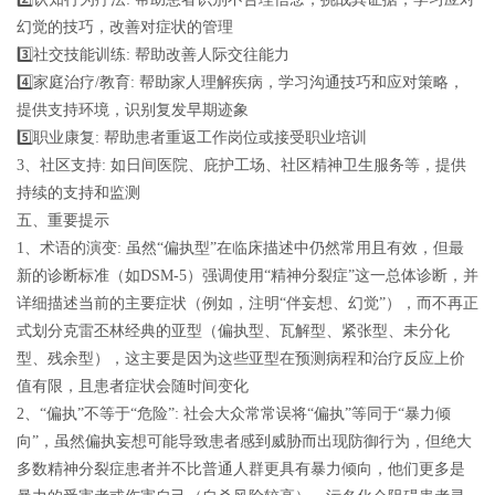
幻觉的技巧，改善对症状的管理
3️⃣社交技能训练: 帮助改善人际交往能力
4️⃣家庭治疗/教育: 帮助家人理解疾病，学习沟通技巧和应对策略，
提供支持环境，识别复发早期迹象
5️⃣职业康复: 帮助患者重返工作岗位或接受职业培训
3、社区支持: 如日间医院、庇护工场、社区精神卫生服务等，提供
持续的支持和监测
五、重要提示
1、术语的演变: 虽然“偏执型”在临床描述中仍然常用且有效，但最
新的诊断标准（如DSM-5）强调使用“精神分裂症”这一总体诊断，并
详细描述当前的主要症状（例如，注明“伴妄想、幻觉”），而不再正
式划分克雷丕林经典的亚型（偏执型、瓦解型、紧张型、未分化
型、残余型），这主要是因为这些亚型在预测病程和治疗反应上价
值有限，且患者症状会随时间变化
2、“偏执”不等于“危险”: 社会大众常常误将“偏执”等同于“暴力倾
向”，虽然偏执妄想可能导致患者感到威胁而出现防御行为，但绝大
多数精神分裂症患者并不比普通人群更具有暴力倾向，他们更多是