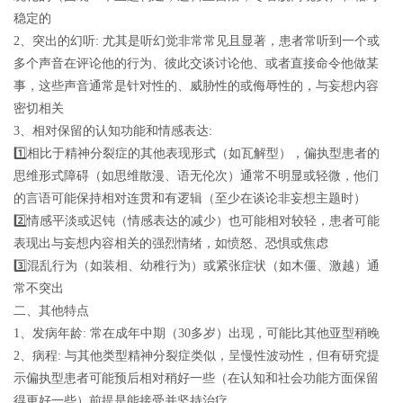
稳定的
2、突出的幻听: 尤其是听幻觉非常常见且显著，患者常听到一个或
多个声音在评论他的行为、彼此交谈讨论他、或者直接命令他做某
事，这些声音通常是针对性的、威胁性的或侮辱性的，与妄想内容
密切相关
3、相对保留的认知功能和情感表达:
1️⃣相比于精神分裂症的其他表现形式（如瓦解型），偏执型患者的
思维形式障碍（如思维散漫、语无伦次）通常不明显或轻微，他们
的言语可能保持相对连贯和有逻辑（至少在谈论非妄想主题时）
2️⃣情感平淡或迟钝（情感表达的减少）也可能相对较轻，患者可能
表现出与妄想内容相关的强烈情绪，如愤怒、恐惧或焦虑
3️⃣混乱行为（如装相、幼稚行为）或紧张症状（如木僵、激越）通
常不突出
二、其他特点
1、发病年龄: 常在成年中期（30多岁）出现，可能比其他亚型稍晚
2、病程: 与其他类型精神分裂症类似，呈慢性波动性，但有研究提
示偏执型患者可能预后相对稍好一些（在认知和社会功能方面保留
得更好一些）前提是能接受并坚持治疗