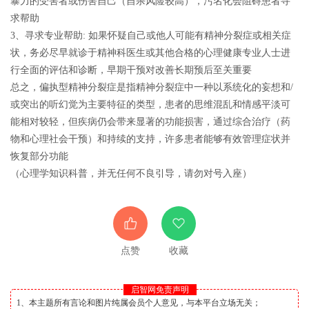
暴力的受害者或伤害自己（自杀风险较高），污名化会阻碍患者寻
求帮助
3、寻求专业帮助: 如果怀疑自己或他人可能有精神分裂症或相关症
状，务必尽早就诊于精神科医生或其他合格的心理健康专业人士进
行全面的评估和诊断，早期干预对改善长期预后至关重要
总之，偏执型精神分裂症是指精神分裂症中一种以系统化的妄想和/
或突出的听幻觉为主要特征的类型，患者的思维混乱和情感平淡可
能相对较轻，但疾病仍会带来显著的功能损害，通过综合治疗（药
物和心理社会干预）和持续的支持，许多患者能够有效管理症状并
恢复部分功能
（心理学知识科普，并无任何不良引导，请勿对号入座）
点赞
收藏
启智网免责声明
1、本主题所有言论和图片纯属会员个人意见，与本平台立场无关；