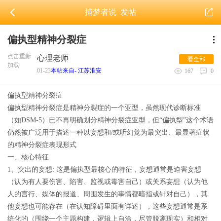
捕梦者说
发帖
偏执型精神分裂症
点击重新
心理老师
看全部
加载
01-23
本帖来自- 江苏淮安
167
0
偏执型精神分裂症
偏执型精神分裂症是精神分裂症的一个亚型，虽然现代诊断标准
（如DSM-5）已不再明确划分精神分裂症亚型，但“偏执型”这个术语
仍然被广泛用于描述一种以妄想和/或听幻觉为最突出、最显著症状
的精神分裂症表现形式
一、核心特征
1、突出的妄想: 这是偏执型最核心的特征，妄想通常是迫害妄想
（认为有人要伤害、陷害、监视或毒害自己）或关系妄想（认为他
人的言行、媒体的报道、周围发生的事情都暗指或针对自己），其
他妄想也可能存在（在认知障碍里面有详述），这些妄想通常是系
统化的（围绕一个主题构建，逻辑上自洽，尽管脱离现实）和相对