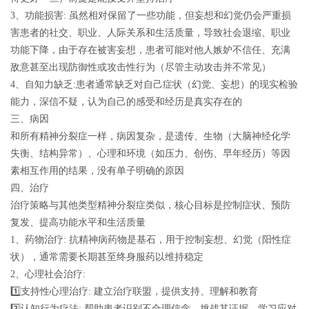
3、功能损害: 虽然相对保留了一些功能，但妄想和幻觉仍会严重损
害患者的社交、职业、人际关系和生活质量，导致社会退缩、职业
功能下降，由于存在被害妄想，患者可能对他人嫉妒不信任、充满
敌意甚至出现防御性或攻击性行为（尽管主动攻击并不常见）
4、自知力缺乏:患者通常缺乏对自己症状（幻觉、妄想）的现实检验
能力，深信不疑，认为自己的感受和经历是真实存在的
三、病因
和所有精神分裂症一样，病因复杂，是遗传、生物（大脑神经化学
失衡、结构异常）、心理和环境（如压力、创伤、早年经历）等因
素相互作用的结果，没有单子明确的原因
四、治疗
治疗策略与其他类型精神分裂症类似，核心目标是控制症状、预防
复发、提高功能水平和生活质量
1、药物治疗: 抗精神病药物是基石，用于控制妄想、幻觉（阳性症
状），通常需要长期甚至终身服药以维持稳定
2、心理社会治疗:
1️⃣支持性心理治疗: 建立治疗联盟，提供支持、理解和教育
2️⃣认知行为疗法: 帮助患者识别不合理信念，挑战其证据，学习应对