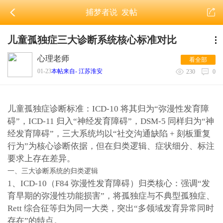
捕梦者说
发帖
儿童孤独症三大诊断系统核心标准对比
心理老师
看全部
01-23
本帖来自- 江苏淮安
230
0
儿童孤独症诊断标准：ICD-10 将其归为“弥漫性发育障
碍”，ICD-11 归入“神经发育障碍”，DSM-5 同样归为“神
经发育障碍”，三大系统均以“社交沟通缺陷 + 刻板重复
行为”为核心诊断依据，但在归类逻辑、症状细分、标注
要求上存在差异。
一、三大诊断系统的归类逻辑
1、ICD-10（F84 弥漫性发育障碍）
归类核心：强调“发
育早期的弥漫性功能损害”，将孤独症与不典型孤独症、
Rett 综合征等归为同一大类，突出“多领域发育异常同时
存在”的特点。