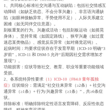
1、共同核心标准
社交沟通与互动缺陷：包括社交情感互
动障碍（如缺乏依恋、不会分享兴趣）、非言语沟通缺
陷（如眼神接触异常、手势使用不足）、人际关系建立
困难（如无同伴交往意愿）。
刻板重复的行为、兴趣或活动：包括刻板运动（如摇晃
身体）、坚持常规（如固定路线）、狭窄兴趣（如过度
迷恋某类物品）、感觉反应异常（如对痛觉迟钝）。
起病时间：均要求症状存在于发育早期（ICD-10 明确“3
岁前”，ICD-11 和 DSM-5 允许“后期因社交需求增加才
显现”）。
功能损害：症状导致社交、教育、职业等重要功能领域
受损。
2、各系统特异性要求
（1）ICD-10（F84.0 童年孤独
症）
症状细分：需满足“社交往来异常（≥2条）+ 社交沟
通异常（≥1条）+ 行为/兴趣异常（≥1条）”，共≥6条症
状。
排除标准：明确排除特定性语言发育障碍、反应性依恋
障碍、精神发育迟滞等。