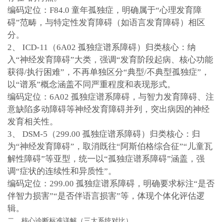
编码定位：F84.0 童年孤独症，明确属于“心理发育障
碍”范畴，与特定性发育障碍（如语言发育障碍）相区
分。
2、 ICD-11（6A02 孤独症谱系障碍）
归类核心：纳
入“神经发育障碍”大类，强调“发育阶段起病、核心功能
获得/执行困难”，不再单独区分“典型/不典型孤独症”，
以“谱系”概念涵盖不同严重程度和表现形式。
编码定位：6A02 孤独症谱系障碍，与智力发育障碍、注
意缺陷多动障碍等神经发育障碍并列，突出病因的神经
发育相关性。
3、 DSM-5（299.00 孤独症谱系障碍）
归类核心：归
为“神经发育障碍”，取消既往“阿斯伯格综合征”“儿童瓦
解性障碍”等亚型，统一以“孤独症谱系障碍”涵盖，强
调“症状的连续性和异质性”。
编码定位：299.00 孤独症谱系障碍，明确要求标注“是否
伴智力损害”“是否伴语言损害”等，体现个体化评估逻
辑。
二、核心诊断标准详解（三大系统对比）