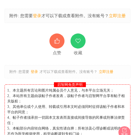
附件:
您需要
登录
才可以下载或查看附件。没有账号？
立即注册
点赞
收藏
附件:
您需要
登录
才可以下载或查看附件。没有账号？
立即注册
启智网免责声明
1、本主题所有言论和图片纯属会员个人意见，与本平台立场无关；
2、本站所有主题由该帖子作者发表，该帖子作者与启智网平台享有帖子相
关版权；
3、其他单位或个人使用、转载或引用本文时必须同时征得该帖子作者和本
平台的同意；
4、帖子作者须承担一切因本文发表而直接或间接导致的民事或刑事法律责
任；
5、本帖部分内容转自网络，真实性请自辨；所有涉及心理诊断或说明内容
不作为医学根据使用，科学诊断请到专科门诊；
发布