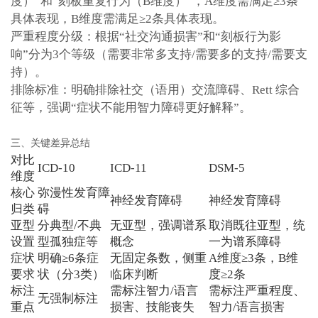
度）”和“刻板重复行为（B维度）”，A维度需满足≥3条
具体表现，B维度需满足≥2条具体表现。
严重程度分级：根据“社交沟通损害”和“刻板行为影
响”分为3个等级（需要非常多支持/需要多的支持/需要支
持）。
排除标准：明确排除社交（语用）交流障碍、Rett 综合
征等，强调“症状不能用智力障碍更好解释”。
三、关键差异总结
对比
ICD-10
ICD-11
DSM-5
维度
核心
弥漫性发育障
神经发育障碍
神经发育障碍
归类
碍
亚型
分典型/不典
无亚型，强调谱系
取消既往亚型，统
设置
型孤独症等
概念
一为谱系障碍
症状
明确≥6条症
无固定条数，侧重
A维度≥3条，B维
要求
状（分3类）
临床判断
度≥2条
标注
需标注智力/语言
需标注严重程度、
无强制标注
重点
损害、技能丧失
智力/语言损害