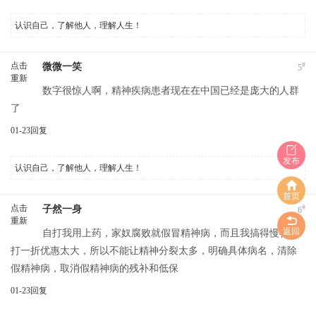
认识自己，了解他人，理解人生！
点击
#
微微一笑
5
重新
数字很惊人啊，精神疾病患者现在在中国已经是庞大的人群
加载
了
01-23
回复
发布
认识自己，了解他人，理解人生！
首页
点击
#
子然一身
6
重新
返回
自打我用上药，家奴腐败就假冒精神病，而且我搞得慢特病
加载
打一折优惠太大，所以不能让精神分裂太多，明确具体病名，清除
假精神病，取消假精神病的残补和低保
01-23
回复