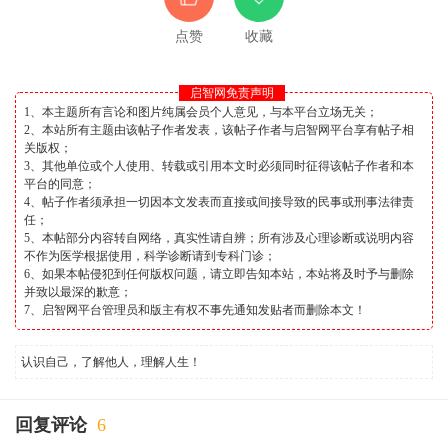
点赞
收藏
启智网免责声明
1、本主题所有言论和图片纯属会员个人意见，与本平台立场无关；
2、本站所有主题由该帖子作者发表，该帖子作者与启智网平台享有帖子相
关版权；
3、其他单位或个人使用、转载或引用本文时必须同时征得该帖子作者和本
平台的同意；
4、帖子作者须承担一切因本文发表而直接或间接导致的民事或刑事法律责
任；
5、本帖部分内容转自网络，真实性请自辨；所有涉及心理诊断或说明内容
不作为医学根据使用，科学诊断请到专科门诊；
6、如果本帖侵犯到任何版权问题，请立即告知本站，本站将及时予与删除
并致以最深的歉意；
7、启智网平台管理员和版主有权不事先通知发贴者而删除本文！
认识自己，了解他人，理解人生！
回复评论
6