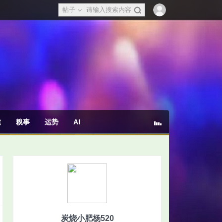
帖子
健
糗事
运势
AI
炭烧小肥杨520