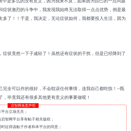
己陷在症状中是多么的没有意义，因为我来不及，如果因为自己的一点问题
和症状激烈的斗争中，我发现我始终无法取得一点点优势，倒是最
太多了！！于是，我决定，无论症状如何，我都要投入生活，因为
，症状竟然一下子减轻了！虽然还有症状的干扰，但是已经降到了
己完全可以作的很好，不会耽误任何事情，连我自己都吃惊！--既
了，毕竟我还有很多其他更有意义的事要做呢！
启智网免责声明
本平台立场无关；
与启智网平台享有帖子相关版权；
同时征得该帖子作者和本平台的同意；