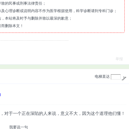
导致的民事或刑事法律责任；
涉及心理诊断或说明内容不作为医学根据使用，科学诊断请到专科门诊；
站，本站将及时予与删除并致以最深的歉意；
者而删除本文！
举报
电梯直达
d
”，对于一个正在深陷的人来说，意义不大，因为这个道理他们懂！
我要说一句