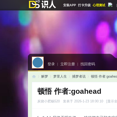
安装APP
打卡升级
心理测试
|
登录
|
立即注册
|
找回密码
解梦
梦里人生
捕梦者说
顿悟 作者:goahe
顿悟 作者:goahead
启
»
›
›
›
炭烧小肥杨520
发表于 2026-1-23 18:00:10
[显示