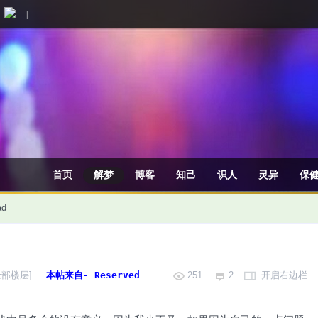
|
首页
解梦
博客
知己
识人
灵异
保
ad
全部楼层]
本帖来自- Reserved
251
2
开启右边栏