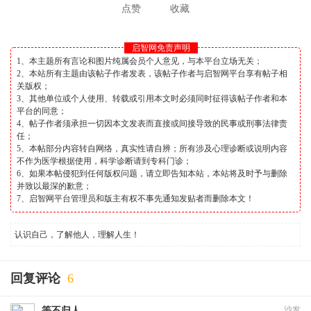
点赞
收藏
启智网免责声明
1、本主题所有言论和图片纯属会员个人意见，与本平台立场无关；
2、本站所有主题由该帖子作者发表，该帖子作者与启智网平台享有帖子相
关版权；
3、其他单位或个人使用、转载或引用本文时必须同时征得该帖子作者和本
平台的同意；
4、帖子作者须承担一切因本文发表而直接或间接导致的民事或刑事法律责
任；
5、本帖部分内容转自网络，真实性请自辨；所有涉及心理诊断或说明内容
不作为医学根据使用，科学诊断请到专科门诊；
6、如果本帖侵犯到任何版权问题，请立即告知本站，本站将及时予与删除
并致以最深的歉意；
7、启智网平台管理员和版主有权不事先通知发贴者而删除本文！
认识自己，了解他人，理解人生！
回复评论
6
沙发
等不归人