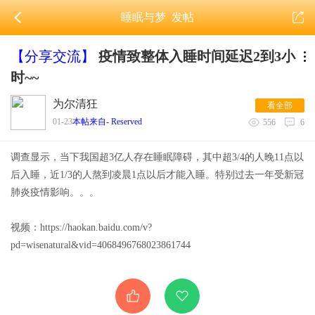
睡眠与梦
发帖
【分享交流】
疫情致整体入睡时间延迟2到3小
时~~
为尔清狂
看全部
01-23
本帖来自- Reserved
556
6
调查显示，当下我国超3亿人存在睡眠障碍，其中超3/4的人晚11点以
后入睡，近1/3的人熬到凌晨1点以后才能入睡。特别过去一年受新冠
肺炎疫情影响。。。
视频：https://haokan.baidu.com/v?
pd=wisenatural&vid=4068496768023861744