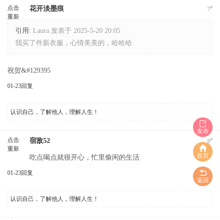
点击
#
花开淡墨痕
7
重新
加载
引用:
Laura 发表于 2025-5-20 20:05
我买了件新衣服，心情美美的，哈哈哈
祝贺&#129395
01-23
回复
认识自己，了解他人，理解人生！
发布
点击
#
宿敌52
8
重新
首页
吃点喝点就很开心，忙里偷闲的生活
加载
01-23
回复
返回
认识自己，了解他人，理解人生！