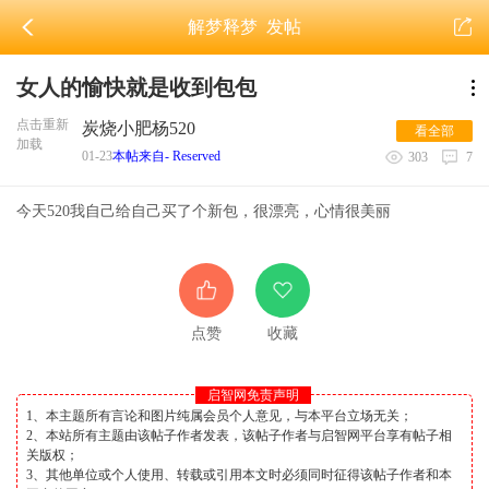
解梦释梦
发帖
女人的愉快就是收到包包
点击重新
炭烧小肥杨520
看全部
加载
01-23
本帖来自- Reserved
303
7
今天520我自己给自己买了个新包，很漂亮，心情很美丽
点赞
收藏
启智网免责声明
1、本主题所有言论和图片纯属会员个人意见，与本平台立场无关；
2、本站所有主题由该帖子作者发表，该帖子作者与启智网平台享有帖子相
关版权；
3、其他单位或个人使用、转载或引用本文时必须同时征得该帖子作者和本