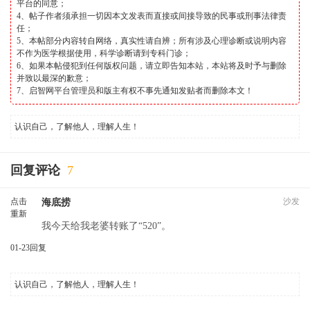
平台的同意；
4、帖子作者须承担一切因本文发表而直接或间接导致的民事或刑事法律责
任；
5、本帖部分内容转自网络，真实性请自辨；所有涉及心理诊断或说明内容
不作为医学根据使用，科学诊断请到专科门诊；
6、如果本帖侵犯到任何版权问题，请立即告知本站，本站将及时予与删除
并致以最深的歉意；
7、启智网平台管理员和版主有权不事先通知发贴者而删除本文！
认识自己，了解他人，理解人生！
回复评论
7
点击
沙发
海底捞
重新
我今天给我老婆转账了“520”。
加载
01-23
回复
认识自己，了解他人，理解人生！