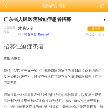
捕梦者说
发帖
广东省人民医院强迫症患者招募
点击重新
才毛双金
看全部
加载
01-23
本帖来自- Reserved
242
0
招募强迫症患者
尊敬的患者：
您好，我院正开展一项《谷氨酸影响强迫行为抑制调控缺损的作用
及神经机制研究》，以探究强迫症可能存在的病理机制和强迫症治
疗新药物
强迫症是一种具有复发性和难治性特点的精神障碍，以反复出现无
法控制的强迫思维和/或强迫行为为特征。30%~40%的患者经数种
SSRIs治疗仍无效而成为难治性强迫症，导致社会功能严重损害，给