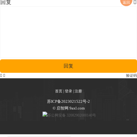
回复

返回
回复


验证码
首页
|
登录
|
注册
苏ICP备2023021522号-2
© 启智网 9axl.com
苏公网安备 32082902000140号