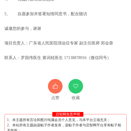
5、
自愿参加并签署知情同意书，配合随访
诚邀您的参与，谢谢
项目负责人：广东省人民医院强迫症专家 副主任医师 郑会蓉
联系人：罗国伟医生 黄词桂医生 17138878916（微信同号）
点赞
收藏
启智网免责声明
1、本主题所有言论和图片纯属会员个人意见，与本平台立场无关；
2、本站所有主题由该帖子作者发表，该帖子作者与启智网平台享有帖子相
关版权；