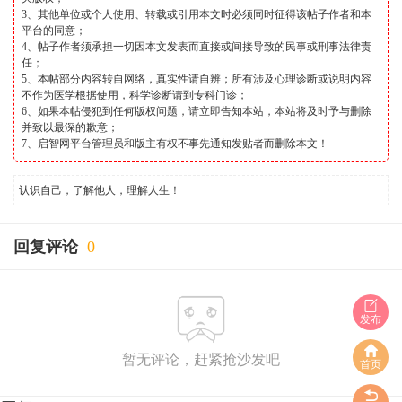
3、其他单位或个人使用、转载或引用本文时必须同时征得该帖子作者和本
平台的同意；
4、帖子作者须承担一切因本文发表而直接或间接导致的民事或刑事法律责
任；
5、本帖部分内容转自网络，真实性请自辨；所有涉及心理诊断或说明内容
不作为医学根据使用，科学诊断请到专科门诊；
6、如果本帖侵犯到任何版权问题，请立即告知本站，本站将及时予与删除
并致以最深的歉意；
7、启智网平台管理员和版主有权不事先通知发贴者而删除本文！
认识自己，了解他人，理解人生！
回复评论
0
发布
暂无评论，赶紧抢沙发吧
首页