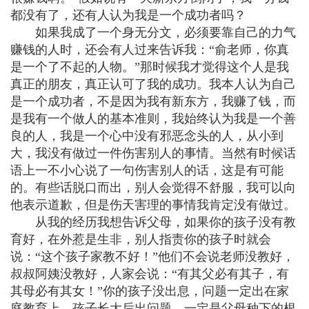
都没有了，还有人认为我是一个成功者吗？
如果我成了一个身无分文，必须要靠自己的力气
赚钱的人时，还会有人过来告诉我：“俞老师，你真
是一个了不起的人物。”那时候我才觉得这个人是我
真正的朋友，真正认可了我的成功。我本人认为自己
是一个成功者，不是因为我有新东方，我赚了钱，而
是我有一个做人的基本准则，我始终认为我是一个善
良的人，我是一个心中没有邪恶念头的人，从小到
大，我没有做过一件伤害别人的事情。当然有时候话
语上一不小心说了一句伤害别人的话，这是有可能
的。有些话脱口而出，别人会觉得不舒服，我可以向
他表示道歉，但是伤天害理的事情我肯定没有做过。
从我的经历我想告诉父母，如果你的孩子没有教
育好，在外惹是生非，别人指责你的孩子时就会
说：“这个孩子家教不好！”他们不会说老师没教好，
叔叔阿姨没教好，人家会说：“有其父必有其子，有
其母必有其女！”你的孩子没出息，问题一定出在家
庭教育上。孩子长大后出问题，一定是父母种下的根