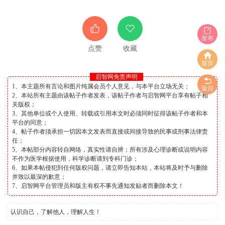
发布
点赞
收藏
首页
启智网免责声明
1、本主题所有言论和图片纯属会员个人意见，与本平台立场无关；
返回
2、本站所有主题由该帖子作者发表，该帖子作者与启智网平台享有帖子相
关版权；
3、其他单位或个人使用、转载或引用本文时必须同时征得该帖子作者和本
平台的同意；
4、帖子作者须承担一切因本文发表而直接或间接导致的民事或刑事法律责
任；
5、本帖部分内容转自网络，真实性请自辨；所有涉及心理诊断或说明内容
不作为医学根据使用，科学诊断请到专科门诊；
6、如果本帖侵犯到任何版权问题，请立即告知本站，本站将及时予与删除
并致以最深的歉意；
7、启智网平台管理员和版主有权不事先通知发贴者而删除本文！
认识自己，了解他人，理解人生！