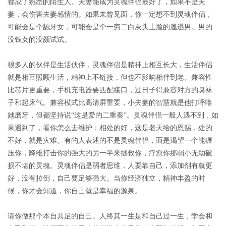
都成了熟悉的陌生人。夫妻能成为灵魂伴侣最好了，如果不是夫
妻，会伤害夫妻感情的。如果未曾见面，你一定想不到灵魂伴侣，
可能会是个龅牙女，可能会是个一穷二白灰头土脸的邋遢男。男的
没钱女的没颜试试。
很多人的伙伴是生活伙伴，灵魂伴侣是精神上相互长大，生活伴侣
就是相互照顾生活，精神上不链接，但也不影响相伴到老。兼容性
比芯片更重要，手机充电器要匹配接口，过日子得兼容对方的臭袜
子和起床气。兼容模式比高清屏重要，小夫妻的智慧就是他打呼噜
她磨牙，但都坚持说
“这是爱的二重奏”。灵魂伴侣一般人遇不到，如
果遇到了，看你怎么去维护；相处的好，这是老天给的恩赐，处的
不好，就是灾难。有的人表述的不是灵魂伴侣，而是渴望一个能碾
压你，降维打击你的强大的另一半来拯救你，疗愈你那弱小无助破
损不堪的灵魂。灵魂伴侣是弱者思维，人要靠自己，添加剂有就更
好，没有拉倒，自己要足够强大。当你经济独立，精神丰盈的时
候，你才会知道，你自己就是幸福的源泉。
请你做那个本自具足的自己。人终其一生是和自己过一生，学会和