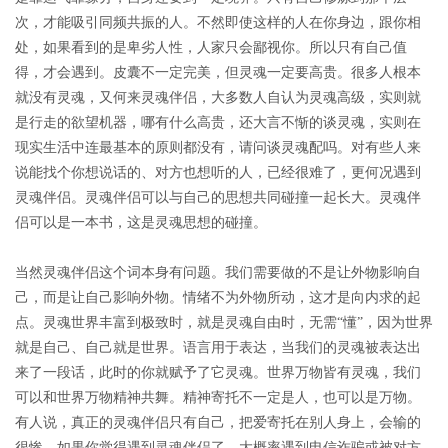
次，才能吸引同频共振的人。不然即使这样的人在你身边，跟你相
处，如果看到的是卑劣人性，人家只会鄙视你。所以只有自己值
得，才会遇到。皮囊不一定完美，但灵魂一定要高贵。很多人根本
就没有灵魂，又何来灵魂伴侣，大多数人自认为灵魂高级，实则就
是行走的欲望机器，哪有什么高贵，还大言不惭的谈灵魂，实则在
现实生活中连最基本的原则都没有，请问谈灵魂配吗。对有些人来
说能找个你想说话的、对方也想听的人，已经很难了，更何况遇到
灵魂伴侣。灵魂伴侣可以与自己的思想共同碰撞一起长大。灵魂伴
侣可以是一本书，这是灵魂思想的碰撞。
当然灵魂伴侣这个词本身有问题。我们需要做的不是让外物影响自
己，而是让自己影响外物。情绪不为外物所动，这才是向内求的起
点。灵魂世界丰富到极致时，就是灵魂自由时，无需
“懂”，因为世界
就是自己、自己就是世界。语言用于表达，当我们的灵魂被表达出
来了一段话，此时的你就赋予了它灵魂。世界万物皆有灵魂，我们
可以和世界万物精神共舞。精神寄托不一定是人，也可以是万物。
有人说，真正的灵魂伴侣只有自己，把爱寄托在别人身上，会输的
很惨。如果你觉得遇到灵魂伴侣了，大概率遇到电信诈骗或被对方