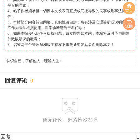
平台的同意；
首页
4、帖子作者须承担一切因本文发表而直接或间接导致的民事或刑事法律责
任；
5、本帖部分内容转自网络，真实性请自辨；所有涉及心理诊断或说明内容
返回
不作为医学根据使用，科学诊断请到专科门诊；
6、如果本帖侵犯到任何版权问题，请立即告知本站，本站将及时予与删除
并致以最深的歉意；
7、启智网平台管理员和版主有权不事先通知发贴者而删除本文！
认识自己，了解他人，理解人生！
回复评论
0
暂无评论，赶紧抢沙发吧
回复
