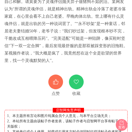
自己和解。请莫要为了灵魂伴侣抛夫弃子做猪狗不如的活。某网友
认为
“所谓的灵魂伴侣，就是精神出轨。精神出轨会冷落了老婆冷落
家庭，在心里会看不上自己老婆。早晚肉体出轨。世上哪有什么灵
魂伴侣，就是出轨的另一种说词罢了。”“永不吵架”是一种童话，邻
居老夫妻结婚50年，老爷子说：“我们吵过架，但发现根本吵不完，
干脆改成互相喂降压药”。“完美适配”可能是一种陷阱，像买鞋时坚
信“下一双一定合脚”，最后发现最舒服的是那双被踩变形的旧拖鞋。
某视频作者说，“我大概是疯了，我竟然想在这个全是欲望的世界
里，找一个灵魂默契的人”。
点赞
收藏
启智网免责声明
1、本主题所有言论和图片纯属会员个人意见，与本平台立场无关；
2、本站所有主题由该帖子作者发表，该帖子作者与启智网平台享有帖子相
关版权；
发布
3、其他单位或个人使用、转载或引用本文时必须同时征得该帖子作者和本