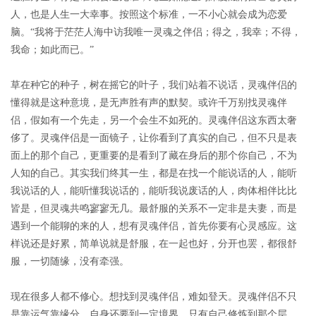
人，也是人生一大幸事。按照这个标准，一不小心就会成为恋爱
脑。“我将于茫茫人海中访我唯一灵魂之伴侣；得之，我幸；不得，
我命；如此而已。”
草在种它的种子，树在摇它的叶子，我们站着不说话，灵魂伴侣的
懂得就是这种意境，是无声胜有声的默契。或许千万别找灵魂伴
侣，假如有一个先走，另一个会生不如死的。灵魂伴侣这东西太奢
侈了。灵魂伴侣是一面镜子，让你看到了真实的自己，但不只是表
面上的那个自己，更重要的是看到了藏在身后的那个你自己，不为
人知的自己。其实我们终其一生，都是在找一个能说话的人，能听
我说话的人，能听懂我说话的，能听我说废话的人，肉体相伴比比
皆是，但灵魂共鸣寥寥无几。最舒服的关系不一定非是夫妻，而是
遇到一个能聊的来的人，想有灵魂伴侣，首先你要有心灵感应。这
样说还是好累，简单说就是舒服，在一起也好，分开也罢，都很舒
服，一切随缘，没有牵强。
现在很多人都不修心。想找到灵魂伴侣，难如登天。灵魂伴侣不只
是靠运气靠缘分，自身还要到一定境界。只有自己修炼到那个层