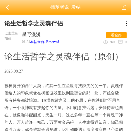
捕梦者说
发帖
论生活哲学之灵魂伴侣
点击重新
星野漫漫
看全部
加载
01-24
本帖来自- Reserved
260
0
论生活哲学之灵魂伴侣（原创）
2025.08.27
被神劈开的两半人类，终其一生在尘世寻找缺失的另一半。灵魂伴
侣给人的印象就像在拼图游戏里找到最契合的那一块，严丝合缝，
所有缺失都被填满。
TA懂你欲言又止的心思，在你跌倒时不用言
语，一个眼神就有扶起你的力量。不用刻意找话题，安静待着也自
在，就像咖啡配甜点，天生一对。这么多年一直在等一个灵魂干净
的人。万人难逢一知己，万两黄金易得，人生难得遇知音，知己相
逢胜万金，你是谁就会遇见谁，此生如能遇到深度滋润自己心灵的