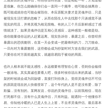
三观契合的灵魂伴侣，特别珍惜特别爱，但是相处一年，才知道都
是假象。你怎么能确保你们会一直同一个频率，他可能会抽离你，
既可能成就你也可能会摧毁你。本应原配夫妻才是灵魂伴侣，只是
被现实生活打磨的忽略了，从而在陌生人中去找那个只谈感觉不谈
现实的苟且，并将其视为相见恨晚。有的人三个月后新鲜感过了感
情就淡了。如果灵魂伴侣是互相心灵感应，这种感觉一般都是劫。
借你能量借你运的人赶紧远离。现实告诉你，暴露之后，你曾经所
暴露出的恐惧脆弱，在某一天会变成一把最锋利的刀，刀刀致命。
一旦向对方暴露脆弱，这些都会成为吵架时对方攻击我们的武器。
只要你在对方面前越真实，就越容易陷于被动的局面。
也许人根本就不能太感性，永远都要有理智在心里，否则你会输得
一败涂地。其实真诚也要看人吧，很多时候你说出来的真诚，当吵
架的时候就会成为回旋镖，直接打到你身上。觉得灵魂伴侣不可信
的原因是现在的人快都变坏了，这个年代的人是不是没有爱，除了
欺骗，没有别的。某网友说，你说的灵魂伴侣，以前我相信，现在
打死都不信，没有什么灵魂伴侣，只有利益。能遇到一个他懂你不
易、你知他冷暖的人已是人生上上签，不去求灵魂伴侣。最后基本