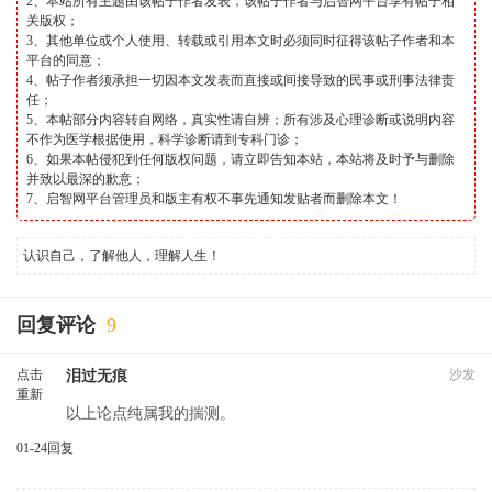
2、本站所有主题由该帖子作者发表，该帖子作者与启智网平台享有帖子相
关版权；
3、其他单位或个人使用、转载或引用本文时必须同时征得该帖子作者和本
平台的同意；
4、帖子作者须承担一切因本文发表而直接或间接导致的民事或刑事法律责
任；
5、本帖部分内容转自网络，真实性请自辨；所有涉及心理诊断或说明内容
不作为医学根据使用，科学诊断请到专科门诊；
6、如果本帖侵犯到任何版权问题，请立即告知本站，本站将及时予与删除
并致以最深的歉意；
7、启智网平台管理员和版主有权不事先通知发贴者而删除本文！
认识自己，了解他人，理解人生！
回复评论
9
点击
沙发
泪过无痕
重新
以上论点纯属我的揣测。
加载
01-24
回复