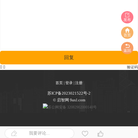
发布
首页
返回
回复


验证码
首页
|
登录
|
注册
苏ICP备2023021522号-2
© 启智网 9axl.com
苏公网安备 32082902000140号
我要评论...