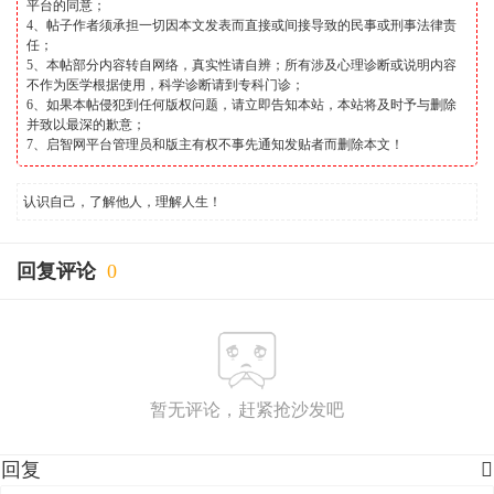
平台的同意；
4、帖子作者须承担一切因本文发表而直接或间接导致的民事或刑事法律责
任；
5、本帖部分内容转自网络，真实性请自辨；所有涉及心理诊断或说明内容
不作为医学根据使用，科学诊断请到专科门诊；
6、如果本帖侵犯到任何版权问题，请立即告知本站，本站将及时予与删除
并致以最深的歉意；
7、启智网平台管理员和版主有权不事先通知发贴者而删除本文！
认识自己，了解他人，理解人生！
回复评论
0
暂无评论，赶紧抢沙发吧
回复
