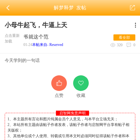
解梦释梦
发帖
小母牛起飞，牛逼上天
点击重新
爷就这个范
看全部
加载
01-24
本帖来自- Reserved
320
0
今天学到的一句话
点赞
收藏
启智网免责声明
1、本主题所有言论和图片纯属会员个人意见，与本平台立场无关；
2、本站所有主题由该帖子作者发表，该帖子作者与启智网平台享有帖子相
关版权；
3、其他单位或个人使用、转载或引用本文时必须同时征得该帖子作者和本