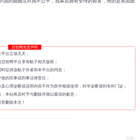
，中国的婚姻法对我不公平，我幕后拥有全球的财富，用的是美国婚
启智网免责声明
本平台立场无关；
与启智网平台享有帖子相关版权；
同时征得该帖子作者和本平台的同意；
导致的民事或刑事法律责任；
涉及心理诊断或说明内容不作为医学根据使用，科学诊断请到专科门诊；
站，本站将及时予与删除并致以最深的歉意；
者而删除本文！
举报