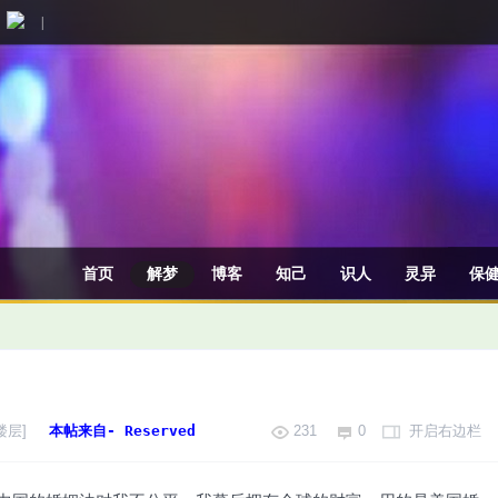
|
首页
解梦
博客
知己
识人
灵异
保
楼层]
本帖来自- Reserved
231
0
开启右边栏