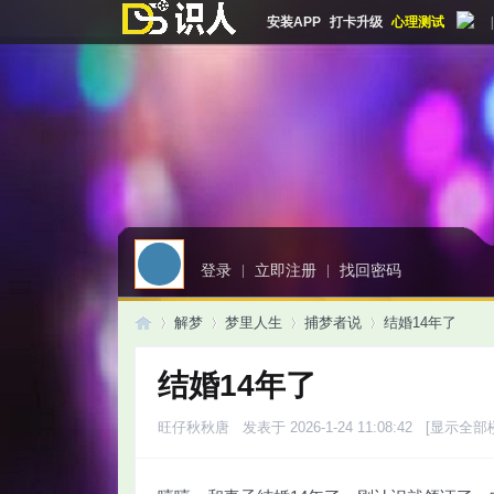
安装APP
打卡升级
心理测试
|
登录
|
立即注册
|
找回密码
解梦
梦里人生
捕梦者说
结婚14年了
结婚14年了
启
»
›
›
›
旺仔秋秋唐
发表于 2026-1-24 11:08:42
[显示全部