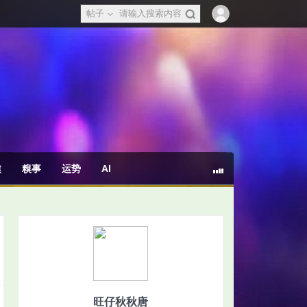
帖子
健
糗事
运势
AI
旺仔秋秋唐