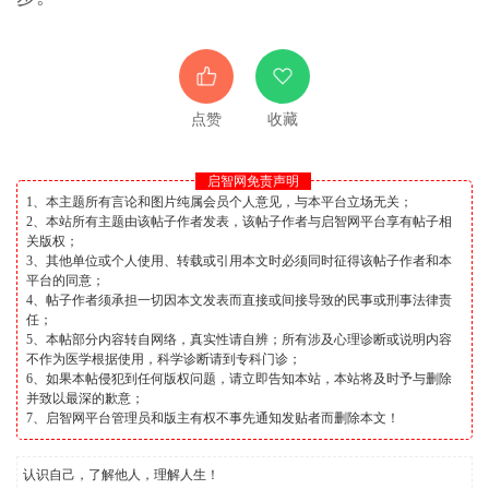
点赞
收藏
启智网免责声明
1、本主题所有言论和图片纯属会员个人意见，与本平台立场无关；
2、本站所有主题由该帖子作者发表，该帖子作者与启智网平台享有帖子相
关版权；
3、其他单位或个人使用、转载或引用本文时必须同时征得该帖子作者和本
平台的同意；
4、帖子作者须承担一切因本文发表而直接或间接导致的民事或刑事法律责
任；
5、本帖部分内容转自网络，真实性请自辨；所有涉及心理诊断或说明内容
不作为医学根据使用，科学诊断请到专科门诊；
6、如果本帖侵犯到任何版权问题，请立即告知本站，本站将及时予与删除
并致以最深的歉意；
7、启智网平台管理员和版主有权不事先通知发贴者而删除本文！
认识自己，了解他人，理解人生！