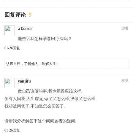
回复评论
9
沙发
aTaarus
能告诉我怎样学森田疗法吗？
01-26
回复
认识自己，了解他人，理解人生！
板凳
yanjifu
做自己该做的事.我也觉得应该这样.
但有人问我 人生虚无,做了又怎么样,没做又怎么样.
我却被问倒了,不知道怎么回答了.
请帮我分析解答下这个问问题者的疑问.
01-26
回复