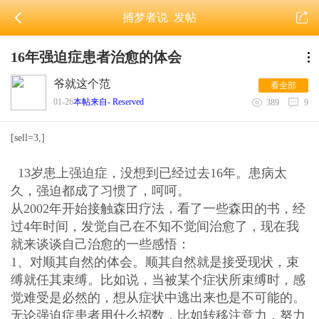
捕梦者说
发帖
16年强迫症患者治愈的体会
爷就这个范
看全部
01-26
本帖来自- Reserved
389
9
[sell=3,]
13岁患上强迫症，没想到已经过去16年。患病太
久，强迫都成了习惯了，呵呵。
从2002年开始接触森田疗法，看了一些森田的书，经
过4年时间，发觉自己在不知不觉间治愈了，现在我
就来谈谈自己治愈的一些感悟：
1、对顺其自然的体会。顺其自然就是接受现状，束
缚就任其束缚。比如说，当被某个症状所束缚时，感
觉难受是必然的，想从症状中逃出来也是不可能的。
无论强迫症患者用什么招数，比如转移注意力，努力