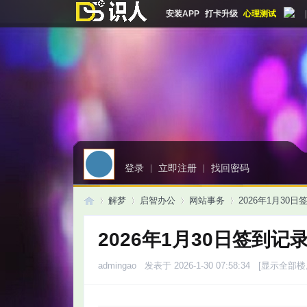
安装APP
打卡升级
心理测试
|
登录
|
立即注册
|
找回密码
解梦
启智办公
网站事务
2026年1月30
2026年1月30日签到记
启
»
›
›
›
admingao
发表于 2026-1-30 07:58:34
[显示全部楼