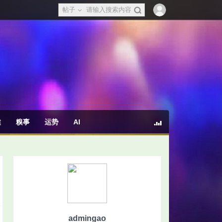
帖子
健
糗事
运势
AI
admingao