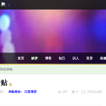
|
首页
解梦
博客
知己
识人
灵异
保
日签到记录贴
录贴
层]
本帖来自- 江苏淮安
187
0
开启右边栏