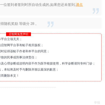
一位签到者签到时所自动生成的,如果您还未签到,
请点
随机奖励 等级分 28 。
启智网免责声明
本平台立场无关；
与启智网平台享有帖子相关版权；
同时征得该帖子作者和本平台的同意；
导致的民事或刑事法律责任；
涉及心理诊断或说明内容不作为医学根据使用，科学诊断请到专科门诊；
站，本站将及时予与删除并致以最深的歉意；
者而删除本文！
举报