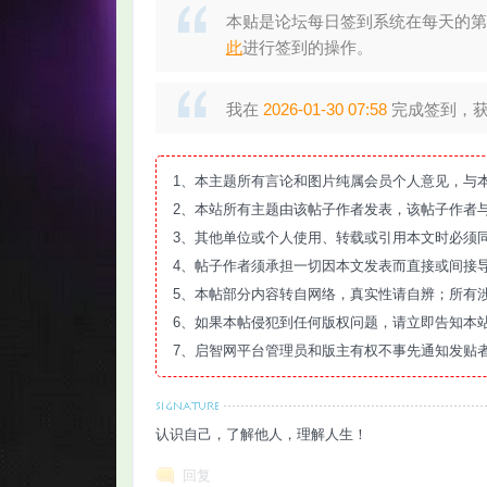
本贴是论坛每日签到系统在每天的第
此
进行签到的操作。
我在
2026-01-30 07:58
完成签到，获得
智
1、本主题所有言论和图片纯属会员个人意见，与
2、本站所有主题由该帖子作者发表，该帖子作者
3、其他单位或个人使用、转载或引用本文时必须
4、帖子作者须承担一切因本文发表而直接或间接
5、本帖部分内容转自网络，真实性请自辨；所有
6、如果本帖侵犯到任何版权问题，请立即告知本
7、启智网平台管理员和版主有权不事先通知发贴
网
认识自己，了解他人，理解人生！
回复