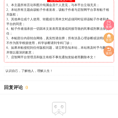
启智网免责声明
1、本主题所有言论和图片纯属会员个人意见，与本平台立场无关；
2、本站所有主题由该帖子作者发表，该帖子作者与启智网平台享有帖子相
关版权；
3、其他单位或个人使用、转载或引用本文时必须同时征得该帖子作者和本
平台的同意；
发布
4、帖子作者须承担一切因本文发表而直接或间接导致的民事或刑事法律责
任；
5、本帖部分内容转自网络，真实性请自辨；所有涉及心理诊断或说明内容
首页
不作为医学根据使用，科学诊断请到专科门诊；
6、如果本帖侵犯到任何版权问题，请立即告知本站，本站将及时予与删除
并致以最深的歉意；
返回
7、启智网平台管理员和版主有权不事先通知发贴者而删除本文！
认识自己，了解他人，理解人生！
回复评论
0