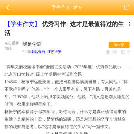
学生作文
发帖
【学生作文】
优秀习作 | 这才是最值得过的生
活
点击重新
我是学霸
看全部
加载
01-30
本帖来自- 江苏淮安
380
0
“青年文摘校园读书会”全国征文活动（2025年度）优秀作品展示——
北京景山学校8年级上学期期中考试作文题
1945年，杨振宁远赴美国，他把日程排得满满当当，有人问他：“你
不觉得苦吗？”他答：“当一个人眼里有光，脚下有路，再苦也是
甜。”1957年，他站上诺贝尔奖领奖台。他说：“我只是把别人睡觉的
时间，都用来仰望星空了。”
杨振宁的幸福源于追求学问，对你而言，什么才是真正值得追求的
生活？是精神的丰盈，是情感的温暖，还是对理想的坚守？请结合
你的观察与思考，以“这才是最值得过的生活”写一篇作文。