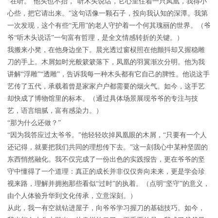
“在听。”他头也不抬，“听木头说话，它心里住着一只凤凰，我得小
心些，把它请出来。”这句话像一颗石子，投向我认知的深潭。我第
一次发现，这个有些“无用”的老人守护着一个何其瑰丽的世界。（爷
爷“听木头说话”一句富有哲理，是全文情感转折的关键。）
我搬来小凳，在他身边坐下。晨光透过窗棂照在他颤抖却又握稳雕
刀的手上。木屑如时光般簌簌落下，凤凰的羽翼渐次分明。他为我
讲解“浮雕”“透雕”，告诉我每一种木头都有它自己的脾性。他说这手
艺传了五代，承载着曾是家家户户都需要的烟火气。如今，这手艺
却快成了博物馆里的标本。（通过具体场景展现爷爷的专注与技
艺，语言细腻，富有感染力。）
“那为什么还做？”
“因为我答应过太爷爷。”他轻轻吹掉凤凰眼的木屑，“只要有一个人
还记得，就要把我们共同的理想传下去。”这一刻我心中某种坚固的
东西悄然融化。我不仅完成了一份出色的实践报告，更在爷爷的坚
守中懂得了一个道理：真正的成长并非仅仅奔向未来，更是学会珍
视来路，理解并拥抱那些看似“过时”的执着。（点明“坚守”的意义，
由个人体验升华到文化传承，立意深刻。）
从此，我一有空就钻进屋子，向爷爷学习握刀的基础技巧。如今，