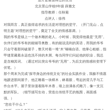
这才是最值得过的生活
北京景山学校8年级 薛雅文
指导教师：任秋菊
点评人：徐伟
对我而言，真正值得追求的生活是对理想的坚守。（开门见山，点
明主题“对理想的坚守”，奠定了全文的情感基调。）
我的爷爷是镇上一个做木雕的老人。小时候，我觉得他最是“无用”。
伙伴们的爷爷有的能辅导奥数，有的能说流利的英语，而我的爷爷
只会守着那间破屋子，整天对着一堆“木”喃喃自语。他掌心粗粝，指
甲缝里藏着永远也洗不掉的木屑。每当同学们问起他的职业，我总
是含糊其词。（通过对比突出爷爷的“无用”，为后文的情感转变埋下
伏笔。）
那个周末为完成“探寻身边的传统文化”的社会实践作业，我极不情愿
地踱进那间屋子。他正雕着一块樟木，眯着眼，弯起的背几乎与工
作台水平。屋子里弥漫着陈年木香，墙上挂满各式雕刀，像一支沉
默的军队。（细节描写生动，营造出传统手艺的氛围，画面感
强。）
“您在干什么？”