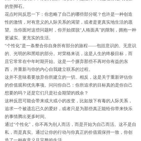
的垫脚石。
花点时间反思一下：你忽略了自己的哪些部分呢？也许是一种创造
性的激情，对有意义的人际关系的渴望，或者是更真实地生活的愿
望。当你面对这些问题时，你开始摆脱“人格面具”的限制，拥抱一种
更诚实、更充实的生活。
“个性化”是一条整合你自身所有部分的旅程——包括意识的、无意识
的、光明的和黑暗的部分。对荣格来说，这是人生的终极目标，而
且它常常在中年时期开始。这是一个摒弃那些不再对你有益的东
西，并重新与你的内心自我建立联系的过程。
这并不意味着要放弃你所建立的一切。相反，这是关于重新评估你
的价值观和优先事项。问问你自己：你所追求的目标真的是你自己
想要的吗？还是它们只是社会期望的残余？
这种反思可能会带来或大或小的改变，比如放下有毒的人际关系，
追求一个被遗忘已久的爱好，或者只是为那些真正能给你带来快乐
的事情腾出更多时间。
通过“个性化”，你不再为别人而活，而是开始为自己而活。这不是自
私，而是真实。通过让你的行动与你真正的价值观保持一致，你创
造了一种有意义且完整的生活。