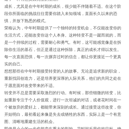
成长，尤其是在中年时期的成长，很少能不伴随着不适。在这个阶
段你所面临的挑战往往需要你踏入未知领域，直面长久以来的恐
惧，并放下熟悉的模式。
荣格认为，中年时期提供了一个独特的转变机会，不仅能改变你的
生活方式，还能改变你这个人本身。这种转变不是一蹴而就的，而
是一个持续的过程，需要耐心和勇气。有时，这可能感觉像是在拆
除你生活的基石，但正是通过这种拆除，真正的成长才得以发生。
每一次直面恐惧，每一次摒弃过时的信念，都让你更接近一个更真
实的自己。
想想那些在中年时期接受转变的人的故事。无论是追求新的职业，
重新找回创造力，还是培养更深厚的人际关系，他们的共同之处在
于愿意面对改变带来的不适。
转变并不总是需要采取激烈的行动。有时候，那些细微的转变，比
如重新专注于个人价值观，进行一次坦诚的对话，或者花时间在一
个被放弃的爱好上，都能带来深刻的成长。通过接受这些改变，你
开始明白，最初看起来像是失去或牺牲的东西，实际上是一个有意
图、清晰地重建生活的机会。
即使是小小的一步也能产生重大的影响。花时间反思你的目标，确