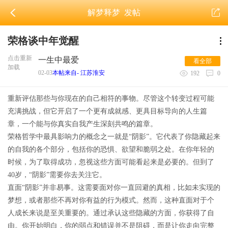
解梦释梦
发帖
荣格谈中年觉醒
点击重新
一生中最爱
看全部
加载
02-03
本帖来自- 江苏淮安
192
0
重新评估那些与你现在的自己相符的事物。尽管这个转变过程可能
充满挑战，但它开启了一个更有成就感、更具目标导向的人生篇
章，一个能与你真实自我产生深刻共鸣的篇章。
荣格哲学中最具影响力的概念之一就是“阴影”。它代表了你隐藏起来
的自我的各个部分，包括你的恐惧、欲望和脆弱之处。在你年轻的
时候，为了取得成功，忽视这些方面可能看起来是必要的。但到了
40岁，“阴影”需要你去关注它。
直面“阴影”并非易事。这需要面对你一直回避的真相，比如未实现的
梦想，或者那些不再对你有益的行为模式。然而，这种直面对于个
人成长来说是至关重要的。通过承认这些隐藏的方面，你获得了自
由。你开始明白，你的弱点和错误并不是阻碍，而是让你走向完整