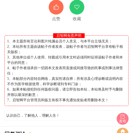
点赞
收藏
启智网免责声明
1、本主题所有言论和图片纯属会员个人意见，与本平台立场无关；
2、本站所有主题由该帖子作者发表，该帖子作者与启智网平台享有帖子相
关版权；
3、其他单位或个人使用、转载或引用本文时必须同时征得该帖子作者和本
平台的同意；
4、帖子作者须承担一切因本文发表而直接或间接导致的民事或刑事法律责
任；
5、本帖部分内容转自网络，真实性请自辨；所有涉及心理诊断或说明内容
不作为医学根据使用，科学诊断请到专科门诊；
6、如果本帖侵犯到任何版权问题，请立即告知本站，本站将及时予与删除
并致以最深的歉意；
7、启智网平台管理员和版主有权不事先通知发贴者而删除本文！
认识自己，了解他人，理解人生！
发布