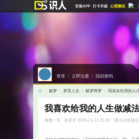
安装APP
打卡升级
心理测试
|
登录
|
立即注册
|
找回密码
解梦
梦里人生
解梦释梦
我喜欢给我的人
我喜欢给我的人生做减
启
»
›
›
›
微微一笑
发表于 2026-2-6 11:15:30
[显示全部楼层