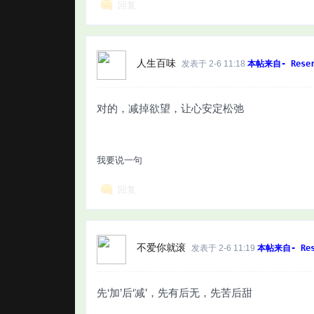
回复
人生百味
发表于 2-6 11:18
本帖来自- Reser
对的，减掉欲望，让心安定松弛
我要说一句
回复
不爱你就滚
发表于 2-6 11:19
本帖来自- Res
先‘加’后‘减’，先有后无，先苦后甜