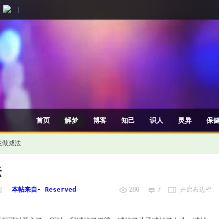
|
首页
解梦
博客
知己
识人
灵异
保
生做减法
法
]
本帖来自- Reserved
286
7
开启右边栏