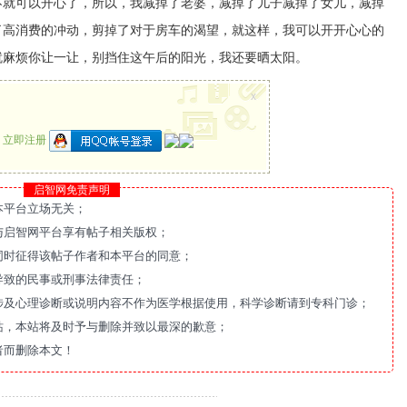
不就可以开心了，所以，我减掉了老婆，减掉了儿子减掉了女儿，减掉
了高消费的冲动，剪掉了对于房车的渴望，就这样，我可以开开心心的
就麻烦你让一让，别挡住这午后的阳光，我还要晒太阳。
x
？
立即注册
启智网免责声明
本平台立场无关；
与启智网平台享有帖子相关版权；
同时征得该帖子作者和本平台的同意；
导致的民事或刑事法律责任；
涉及心理诊断或说明内容不作为医学根据使用，科学诊断请到专科门诊；
站，本站将及时予与删除并致以最深的歉意；
者而删除本文！