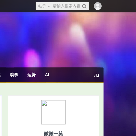
帖子
健
糗事
运势
AI
微微一笑