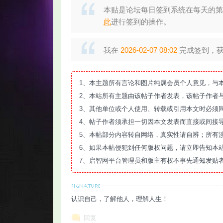
本贴是论坛每日签到系统在每天的第
此
进行签到的操作。
我在
2026-02-07 08:02
完成签到，获得
智
1、本主题所有言论和图片纯属会员个人意见，与
2、本站所有主题由该帖子作者发表，该帖子作者
3、其他单位或个人使用、转载或引用本文时必须
4、帖子作者须承担一切因本文发表而直接或间接
5、本帖部分内容转自网络，真实性请自辨；所有
6、如果本帖侵犯到任何版权问题，请立即告知本
7、启智网平台管理员和版主有权不事先通知发贴
网
认识自己，了解他人，理解人生！
回复