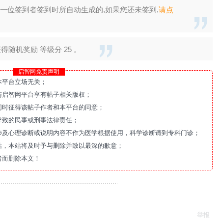
一位签到者签到时所自动生成的,如果您还未签到,
请点
随机奖励 等级分 25 。
启智网免责声明
本平台立场无关；
与启智网平台享有帖子相关版权；
同时征得该帖子作者和本平台的同意；
导致的民事或刑事法律责任；
涉及心理诊断或说明内容不作为医学根据使用，科学诊断请到专科门诊；
站，本站将及时予与删除并致以最深的歉意；
者而删除本文！
举报