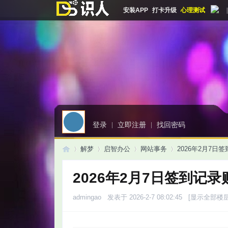
安装APP
打卡升级
心理测试
|
登录
|
立即注册
|
找回密码
解梦
启智办公
网站事务
2026年2月7日
2026年2月7日签到记录
启
»
›
›
›
admingao
发表于 2026-2-7 08:02:45
[显示全部楼层