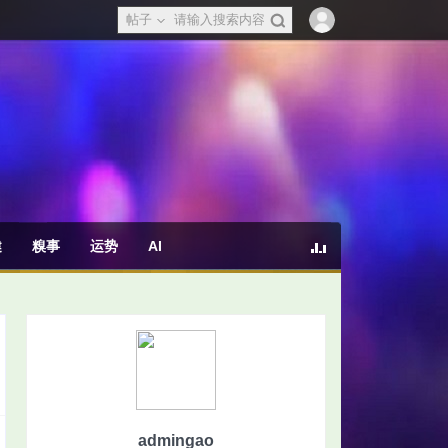
帖子
健
糗事
运势
AI
admingao