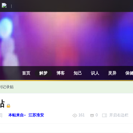
|
首页
解梦
博客
知己
识人
灵异
保
签到记录贴
贴
]
本帖来自- 江苏淮安
161
0
开启右边栏