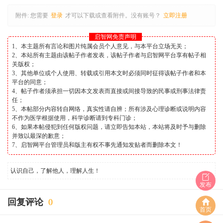
附件:
您需要
登录
才可以下载或查看附件。没有账号？
立即注册
启智网免责声明
1、本主题所有言论和图片纯属会员个人意见，与本平台立场无关；
2、本站所有主题由该帖子作者发表，该帖子作者与启智网平台享有帖子相
关版权；
3、其他单位或个人使用、转载或引用本文时必须同时征得该帖子作者和本
平台的同意；
4、帖子作者须承担一切因本文发表而直接或间接导致的民事或刑事法律责
任；
5、本帖部分内容转自网络，真实性请自辨；所有涉及心理诊断或说明内容
不作为医学根据使用，科学诊断请到专科门诊；
6、如果本帖侵犯到任何版权问题，请立即告知本站，本站将及时予与删除
并致以最深的歉意；
7、启智网平台管理员和版主有权不事先通知发贴者而删除本文！
认识自己，了解他人，理解人生！
发布
回复评论
0
首页