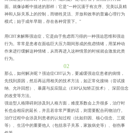
面。就像诊断中描述的那样：它是“一种沉湎于有次序、完美以及精
神和人际关系上的控制，而牺牲灵活、开放和效率的普遍心理行为
模式；始于成年早期，存在各种背景下。”
用CBT来解释强迫症，它是由于焦虑而习得的一种强迫思维和强迫
行为。常常是患者在面临巨大压力期间形成的焦虑情绪，用某种动
作来进行缓解这种情绪，从而再进入这种情景的时候就会激发此类
行为。
02
那么，如何解决呢？强迫症CBT认为，要减缓强迫症患者的病情，
先找到原因，然后再运用相关的技术方法，如正常化接纳（尝试接
纳、允许回想）、暴露与反应阻止（ERP认知矫正技术）、深层信念
的改变等方法。
强迫型人格障碍则涉及到人格方面，难度系数会上升很多，治疗时
长也会相应的延长，并且若非常严重的话，则需要配合药物治疗。
治疗过程中会涉及到患者的认知过程（比如归因、核心信念、三观
等）、生活中的重要他人（包括亲子关系，家族病史等）、创伤事
件等。