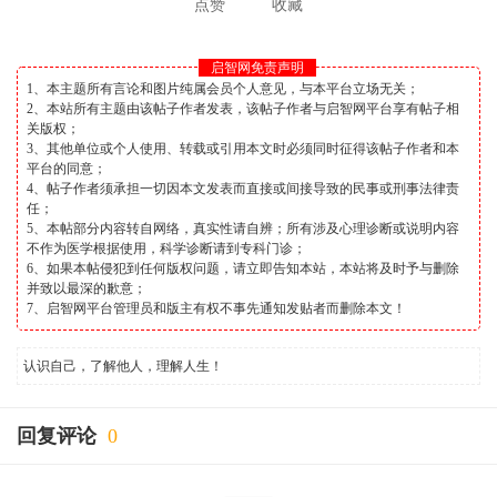
点赞
收藏
启智网免责声明
1、本主题所有言论和图片纯属会员个人意见，与本平台立场无关；
2、本站所有主题由该帖子作者发表，该帖子作者与启智网平台享有帖子相
关版权；
3、其他单位或个人使用、转载或引用本文时必须同时征得该帖子作者和本
平台的同意；
4、帖子作者须承担一切因本文发表而直接或间接导致的民事或刑事法律责
任；
5、本帖部分内容转自网络，真实性请自辨；所有涉及心理诊断或说明内容
不作为医学根据使用，科学诊断请到专科门诊；
6、如果本帖侵犯到任何版权问题，请立即告知本站，本站将及时予与删除
并致以最深的歉意；
7、启智网平台管理员和版主有权不事先通知发贴者而删除本文！
认识自己，了解他人，理解人生！
回复评论
0