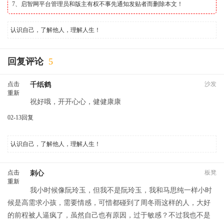
7、启智网平台管理员和版主有权不事先通知发贴者而删除本文！
认识自己，了解他人，理解人生！
回复评论
5
点击
沙发
千纸鹤
重新
祝好哦，开开心心，健健康康
加载
02-13
回复
认识自己，了解他人，理解人生！
点击
板凳
刺心
重新
我小时候像阮玲玉，但我不是阮玲玉，我和马思纯一样小时
加载
候是高需求小孩，需要情感，可惜都碰到了周冬雨这样的人，大好
的前程被人逼疯了，虽然自己也有原因，过于敏感？不过我也不是