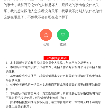
的事情，就算百分之99的人都是坏人，跟我做的事情也没什么关
系，我的想法跟他人怎么看没有关系，我早就不把别人说什么做什
么放在眼里了，不然我不会有现在这个样子
点赞
收藏
启智网免责声明
1、本主题所有言论和图片纯属会员个人意见，与本平台立场无关；
2、本站所有主题由该帖子作者发表，该帖子作者与启智网平台享有帖子相
关版权；
3、其他单位或个人使用、转载或引用本文时必须同时征得该帖子作者和本
平台的同意；
4、帖子作者须承担一切因本文发表而直接或间接导致的民事或刑事法律责
任；
5、本帖部分内容转自网络，真实性请自辨；所有涉及心理诊断或说明内容
不作为医学根据使用，科学诊断请到专科门诊；
6、如果本帖侵犯到任何版权问题，请立即告知本站，本站将及时予与删除
并致以最深的歉意；