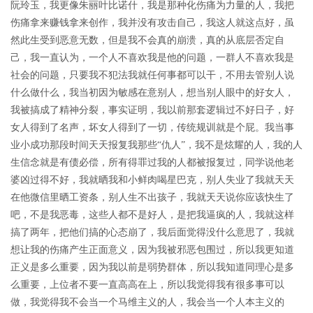
阮玲玉，我更像朱丽叶比诺什，我是那种化伤痛为力量的人，我把
伤痛拿来赚钱拿来创作，我并没有攻击自己，我这人就这点好，虽
然此生受到恶意无数，但是我不会真的崩溃，真的从底层否定自
己，我一直认为，一个人不喜欢我是他的问题，一群人不喜欢我是
社会的问题，只要我不犯法我就任何事都可以干，不用去管别人说
什么做什么，我当初因为敏感在意别人，想当别人眼中的好女人，
我被搞成了精神分裂，事实证明，我以前那套逻辑过不好日子，好
女人得到了名声，坏女人得到了一切，传统规训就是个屁。我当事
业小成功那段时间天天报复我那些“仇人”，我不是炫耀的人，我的人
生信念就是有债必偿，所有得罪过我的人都被报复过，同学说他老
婆凶过得不好，我就晒我和小鲜肉喝星巴克，别人失业了我就天天
在他微信里晒工资条，别人生不出孩子，我就天天说你应该快生了
吧，不是我恶毒，这些人都不是好人，是把我逼疯的人，我就这样
搞了两年，把他们搞的心态崩了，我后面觉得没什么意思了，我就
想让我的伤痛产生正面意义，因为我被邪恶包围过，所以我更知道
正义是多么重要，因为我以前是弱势群体，所以我知道同理心是多
么重要，上位者不要一直高高在上，所以我觉得我有很多事可以
做，我觉得我不会当一个马维主义的人，我会当一个人本主义的