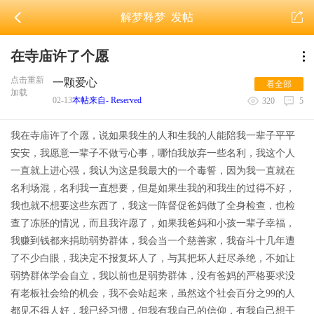
解梦释梦
发帖
在寺庙许了个愿
点击重新
一颗爱心
看全部
加载
02-13
本帖来自- Reserved
320
5
我在寺庙许了个愿，说如果我生的人和生我的人能陪我一辈子平平
安安，我愿意一辈子不做亏心事，哪怕我放弃一些名利，我这个人
一直就上进心强，我认为这是我最大的一个毒誓，因为我一直就在
名利场混，名利我一直想要，但是如果生我的和我生的过得不好，
我也就不想要这些东西了，我这一阵督促爸妈做了全身检查，也检
查了冻胚的情况，而且我许愿了，如果我爸妈和小孩一辈子幸福，
我赚到钱都来捐助弱势群体，我会当一个慈善家，我奋斗十几年遭
了不少白眼，我决定不报复坏人了，与其把坏人赶尽杀绝，不如让
弱势群体学会自立，我以前也是弱势群体，没有爸妈的严格要求没
有老板社会给的机会，我不会站起来，虽然这个社会百分之99的人
都见不得人好，我已经习惯，但我有我自己的信仰，有我自己想干