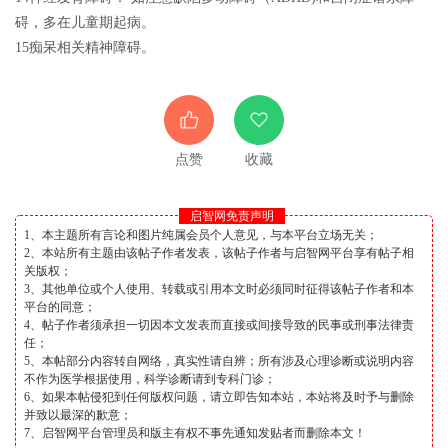
碍，多在儿童期起病。
15痴呆相关精神障碍。
点赞
收藏
启智网免责声明
1、本主题所有言论和图片纯属会员个人意见，与本平台立场无关；
2、本站所有主题由该帖子作者发表，该帖子作者与启智网平台享有帖子相
关版权；
3、其他单位或个人使用、转载或引用本文时必须同时征得该帖子作者和本
平台的同意；
4、帖子作者须承担一切因本文发表而直接或间接导致的民事或刑事法律责
任；
5、本帖部分内容转自网络，真实性请自辨；所有涉及心理诊断或说明内容
不作为医学根据使用，科学诊断请到专科门诊；
6、如果本帖侵犯到任何版权问题，请立即告知本站，本站将及时予与删除
并致以最深的歉意；
7、启智网平台管理员和版主有权不事先通知发贴者而删除本文！