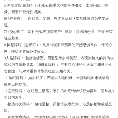
5 创伤后应激障碍（PTSD): 由重大创伤事件引发，出现闪回、噩
梦、回避和警觉性增高。
6精神分裂症：以幻觉、妄想、思维紊乱和认知功能障碍为主要表
现。
7社交恐惧症：对社交或表演情境产生显著且持续的恐惧，害怕被审
视或羞辱。
8 惊恐障碍（恐慌症）: 反复出现不可预期的强烈恐惧发作，伴随心
悸、呼吸困难等躯体症状。
9人格障碍： 包括边缘型、回避型等多种类型，表现为持久的行为模
式和内在体验异常。10进食障碍： 主要包括神经性厌食症和神经性
贪食症，与对体重和体型的扭曲认知有关。
11 睡眠障碍： 如失眠症，表现为入睡困难、维持睡眠困难或早醒，
影响日间功能。
12适应障碍： 在明显生活压力事件后出现情绪或行为异常，通常在3
个月内发生。
13物质相关障碍： 包括酒精、药物等成瘾行为，涉及依赖和戒断反
应。
14神经发育障碍： 如注意缺陷多动障碍（ADHD)和自闭症谱系障