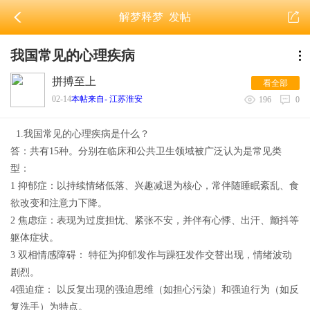
解梦释梦
发帖
我国常见的心理疾病
拼搏至上
看全部
02-14
本帖来自- 江苏淮安
196
0
1.我国常见的心理疾病是什么？
答：共有15种。分别在临床和公共卫生领域被广泛认为是常见类
型：
1 抑郁症：以持续情绪低落、兴趣减退为核心，常伴随睡眠紊乱、食
欲改变和注意力下降。
2 焦虑症：表现为过度担忧、紧张不安，并伴有心悸、出汗、颤抖等
躯体症状。
3 双相情感障碍： 特征为抑郁发作与躁狂发作交替出现，情绪波动
剧烈。
4强迫症： 以反复出现的强迫思维（如担心污染）和强迫行为（如反
复洗手）为特点。