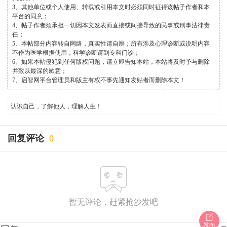
3、其他单位或个人使用、转载或引用本文时必须同时征得该帖子作者和本
平台的同意；
4、帖子作者须承担一切因本文发表而直接或间接导致的民事或刑事法律责
任；
5、本帖部分内容转自网络，真实性请自辨；所有涉及心理诊断或说明内容
不作为医学根据使用，科学诊断请到专科门诊；
6、如果本帖侵犯到任何版权问题，请立即告知本站，本站将及时予与删除
并致以最深的歉意；
7、启智网平台管理员和版主有权不事先通知发贴者而删除本文！
认识自己，了解他人，理解人生！
回复评论
0
暂无评论，赶紧抢沙发吧
发布