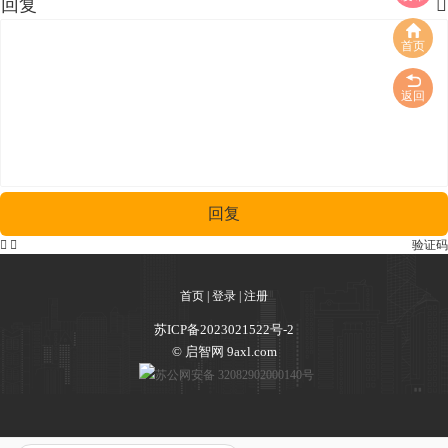
回复

首页
返回
回复


验证码
首页
|
登录
|
注册
苏ICP备2023021522号-2
© 启智网 9axl.com
苏公网安备 32082902000140号