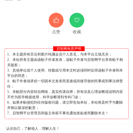
点赞
收藏
启智网免责声明
1、本主题所有言论和图片纯属会员个人意见，与本平台立场无关；
2、本站所有主题由该帖子作者发表，该帖子作者与启智网平台享有帖子相
关版权；
3、其他单位或个人使用、转载或引用本文时必须同时征得该帖子作者和本
平台的同意；
4、帖子作者须承担一切因本文发表而直接或间接导致的民事或刑事法律责
任；
5、本帖部分内容转自网络，真实性请自辨；所有涉及心理诊断或说明内容
不作为医学根据使用，科学诊断请到专科门诊；
6、如果本帖侵犯到任何版权问题，请立即告知本站，本站将及时予与删除
并致以最深的歉意；
7、启智网平台管理员和版主有权不事先通知发贴者而删除本文！
认识自己，了解他人，理解人生！