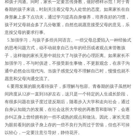
和孩子沟通。同时，家长一定要言传身教，做好榜样示范！对于青
春期的孩子来说，时刻关注着父母为人处世的态度。如果家长在自
身形象上多下点功夫，通过学习提高自身修养，培养良好的习惯，
孩子对父母就会多了几分敬重，自然也就愿意接受父母的意见，乐
意按父母的要求行事。
5.
加强学习，与孩子多些共同语言。
一些父母总爱陷入一种经验式
的思考问题方式，动不动就拿自己当年的经历或者观点来管教孩
子，这样做的家长无形中就拉大了与孩子的心理距离。如果家长不
加强学习，不与时俱进，不接受新生事物，不更新观念，在亲子沟
通中必然会出现代沟。当孩子感觉父母不理解自己时，慢慢也就不
愿意和父母沟通交流了。
6.
要用发展的眼光看待孩子，多理解与包容。
青春期的孩子虽然时
间跨度从
12岁一直到18岁左右，这只是一个特定的人生成长阶段，
有很多问题在孩子度过逆反期后，随着步入大学和走向社会，通过
自身认知能力的发展，在社会这所大学校的再教育和影响下，会逐
步纠正身上曾经拥有的一些不成熟的观点和做法。因此，家长无需
为眼前看到的孩子身上存的一些不良行为而过于苦恼，但也不可掉
以轻心，一定要注意引导好，静待花开。