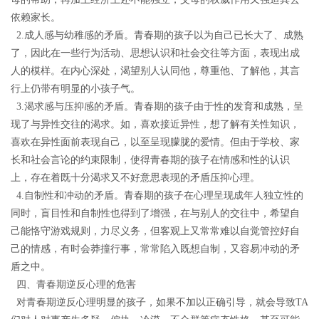
依赖家长。
2.成人感与幼稚感的矛盾
。
青春期的孩子以为自己已长大了、成熟
了，因此在一些行为活动、思想认识和社会交往等方面，表现出成
人的模样。在内心深处，渴望别人认同他，尊重他、了解他，其言
行上仍带有明显的小孩子气。
3
.渴求感与压抑感的矛盾。
青春期的孩子由于性的发育和成熟，呈
现了与异性交往的渴求。如，喜欢接近异性，想了解有关性知识，
喜欢在异性面前表现自己，以至呈现朦胧的爱情。但由于学校、家
长和社会言论的约束限制，使得青春期的孩子在情感和性的认识
上，存在着既十分渴求又不好意思表现的矛盾压抑心理。
4
.自制性和冲动的矛盾。
青春期的孩子在心理呈现成年人独立性的
同时，盲目性和自制性也得到了增强，在与别人的交往中，希望自
己能恪守游戏规则，力尽义务，但客观上又常常难以自觉管控好自
己的情感，有时会莽撞行事，常常陷入既想自制，又容易冲动的矛
盾之中。
四
、青春期
逆反
心理
的危害
对青春期逆反
心理
明显的孩子，
如果不加以正确引导，
就
会导致
TA