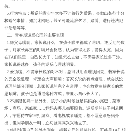
抗。
5
.
行为特点：叛逆的青少年大多不计较行为后果，会做出某些十分
极端的事情，如沉迷网吧，甚至可能流浪乞讨、赌博、进行违法犯
罪活动等等。
二、青春期逆反心理的主要表现
1.嫌父母唠叨。
家长说什么，在孩子眼里都成了唠叨。逆反期的孩
子，对家长再三的叮嘱只会反感，认为管得太多，管得太宽。因为
在
TA
们眼里，自己长大了，知道怎么去做，不需要家长过多干涉。
家长说得越多，孩子的逆反
心理
越明显。
2.爱顶嘴。
不管家长说的对不对，总可以用歪理顶回去。若家长说
的完全没道理，肯定会大声顶嘴；若家长说的有点道理，就会找没
道理的部分顶嘴；若家长说的完全有道理，也会故意曲解家长的意
思顶嘴。孩子也是通过这种方式，来显示自己长大了。
3.不愿跟爸妈一起外出。
孩子小的时候就是妈妈的小尾巴，菜市
场，商场，亲戚家
……
妈妈去哪儿都要跟着。逆反期的孩子判若两
人，宁愿待在家里打游戏、看电视或者睡觉，都不愿意跟爸妈外
出，但同学朋友一叫，立马就高高兴兴地去了。
4.特别注重自己的外表形象。
标新立异的服装打扮，可能是
TA们想