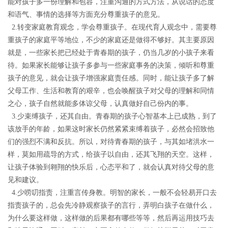
能对孩子多一份理解和包容，注重沟通的方式方法，从说话的态度
和语气、事情的选择等方面充分尊重孩子的意见。
2.
转变家庭教育观念，学会尊重孩子。
在现代育人观念中，需要尊
重孩子的家庭平等地位，不少的家庭还是做得不够好。其主要原因
就是，一些家长把已经处于青春期的孩子，仍当几岁的小孩子来看
待。如果家长能够让孩子多参与一些家庭事务的决策，倾听和尊重
孩子的意见，就会让孩子增强家庭责任感。同时，能让孩子多了解
父母工作、生活和教育的艰辛，也会唤醒孩子对父母的理解和同情
之心，孩子自然就能多体谅父母，认真做好自己份内的事
。
3.
少束缚孩子，还其自由。
青春期的孩子心智基本上已成熟，到了
该放手的年龄，如果这时家长仍然紧紧束缚着孩子，必然会招致他
们的强烈不满和反抗。所以，对待青春期的孩子，与其如堵洪水一
样，莫如用疏导的方式，给孩子以自由，还其飞翔的天空。这样，
让孩子体验到翱翔的快乐后，心态平和了，就会认真对待父母的意
见和建议。
4.
少唠叨指责，注重言传身教。
明智的家长，一般不会轻易开口去
指责孩子的，总会先冷静观察孩子的言行，弄明白孩子在做什么，
为什么要这样做，这样做的后果都有哪些等等，然后再运用技巧去