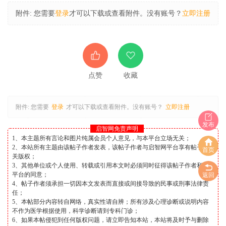
附件:
您需要
登录
才可以下载或查看附件。没有账号？
立即注册
点赞
收藏
附件:
您需要
登录
才可以下载或查看附件。没有账号？
立即注册
发布
启智网免责声明
1、本主题所有言论和图片纯属会员个人意见，与本平台立场无关；
2、本站所有主题由该帖子作者发表，该帖子作者与启智网平台享有帖子相
首页
关版权；
3、其他单位或个人使用、转载或引用本文时必须同时征得该帖子作者和本
平台的同意；
返回
4、帖子作者须承担一切因本文发表而直接或间接导致的民事或刑事法律责
任；
5、本帖部分内容转自网络，真实性请自辨；所有涉及心理诊断或说明内容
不作为医学根据使用，科学诊断请到专科门诊；
6、如果本帖侵犯到任何版权问题，请立即告知本站，本站将及时予与删除