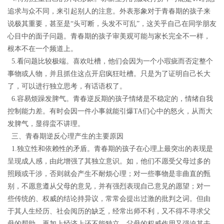
追求与众不同，来引起别人的注意。外表形象对于青春期的孩子来
说极其重要，
甚至是
“头可断，头发不可乱”，
这关乎自己在同学朋友
心目中的面子问题
。青春期的孩子
审美观可能与家长
完全
不一样
，
根本不在一个频道上
。
5.看问题比较极端
。喜欢吐槽，他们会因为一个小瑕疵而否定整个
事物或人物，并且抓住这点开启疯狂吐槽。只是为了证明自己长大
了，可以进行独立思考，有话语权了。
6.
容易烦躁发脾气。
青春逆反期的孩子情绪是不稳定的，情绪自我
控制能力差。有时会因一件小事就能
引爆
TA们心中的怒火，从而大
发脾气，显得蛮不讲理。
三、青春期
逆反
心理产生的主要原因
1.独立性和依赖性的矛盾。
青春期的孩子在心理上最突出的表现是
呈现成人感，由此增强了其独立意识。如，他们不愿受父母过多的
照顾或
干涉
，否则
就会
产生不耐烦
心理
；对一些事物是非曲直的
甄
别
，不愿意遵从父母的意见，并有强烈表现自己意见的愿望；对一
些传统的、权威的结论持异议，常常会提出过激的批判之词。但由
于其人生经历、社会阅历的缺乏，经常出师不利，又不得不寻求父
母的帮助，再加上经济上还不能独立，父母的权威作用又强迫其去