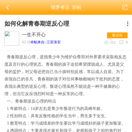
捕梦者说
发帖
如何化解青春期逆反心理
一生不开心
看全部
02-18
本帖来自- 江苏淮安
212
0
青春
期逆反心理
，是指青少年
为维护自尊而对外界要求采取相反态
度及言行的心理状态
。青春期的孩子
迫切希望摆脱成人
、
尤其是父
母的监护，对父母还把自己当小孩特别反感，常以成人自居。为了
表现自己的非凡，青春期的孩子对任何事物都倾向于批判的态度，
表现出典型的逆反心理。叛逆心理虽然不能说是一种不健康的心
理，但当它反应强烈时却是一种反常的心理。
一、
青春
期逆反心理的
特点
1.
年龄特点：
14岁左右是青少年叛逆行为的高峰年龄。
2
.
性别特点：具有反叛性格的学生当中，男生多于女生。
3
.
教育特点：学习成绩差的学生要比学习成绩好的孩子更加叛逆。
4.
诱因特点：主要表现在家长和孩子，老师和孩子之间的激烈对