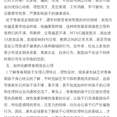
们
对人对事产生多疑、偏执、冷漠、不合群等病态性格，
甚至
可能
会出现信心动摇、理想泯灭、意志衰退、工作消极、学习被动、生
活萎靡等
危害
，
严重
影响孩子的健康成长。
处于青春逆反期的孩子，通常对教育者有明显的对抗情绪，
表现为
你越是要求他这样做，他偏要那样做，这种情形最容易
激惹
父母和
老师们的
不满
。而教师、父母越是
不满
，对
TA们
越发怒斥，就会使
TA
愈加反感，直接影响到与父母、教师之间的正常关系，甚至导致
逆反心理形成不健康的人格和极端的行为。近年来，社会上多发的
青少年逆反期杀亲案、离家出走、自杀行为，都是由于在这个特殊
时期引导失当导致的悲剧。
五、
如何化解青春期逆反心理
1.
了解青春期孩子生理心理特点，理性应对。
很多家长缺乏对青春
期孩子身心特点的了解，平时也缺乏学习和积累相关的知识，这就
导致家长们对孩子读不懂，看不透，更不知道如何针对孩子的心理
和生理特点去沟通和交流了。事实上，青春期的孩子们正值生理发
育的高峰期，雄性激素和雌性激素的分泌，让孩子们充满着躁动不
安，特别是感情的变化，注意力的转移，往往会让孩子们产生偏激
行为。因此，家长必须要在了解孩子心理和生理特点的基础上，才