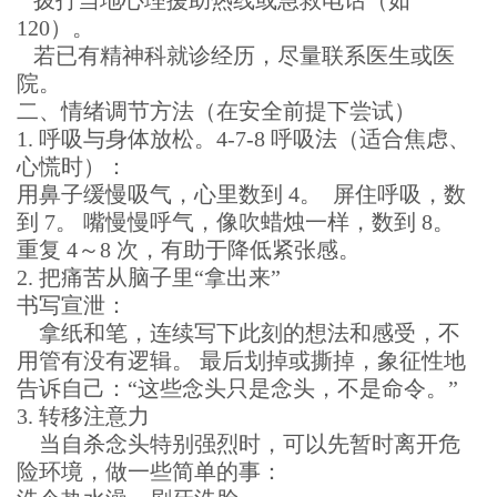
拨打当地心理援助热线或急救电话（如
120）。
若已有精神科就诊经历，尽量联系医生或医
院。
二、情绪调节方法（在安全前提下尝试）
1. 呼吸与身体放松。4-7-8 呼吸法（适合焦虑、
心慌时）：
用鼻子缓慢吸气，心里数到 4。 屏住呼吸，数
到 7。 嘴慢慢呼气，像吹蜡烛一样，数到 8。
重复 4～8 次，有助于降低紧张感。
2. 把痛苦从脑子里“拿出来”
书写宣泄：
拿纸和笔，连续写下此刻的想法和感受，不
用管有没有逻辑。 最后划掉或撕掉，象征性地
告诉自己：“这些念头只是念头，不是命令。”
3. 转移注意力
当自杀念头特别强烈时，可以先暂时离开危
险环境，做一些简单的事：