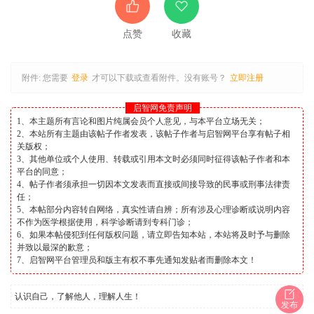
点赞
收藏
附件:
您需要
登录
才可以下载或查看附件。没有账号？
立即注册
启智网免责声明
1、本主题所有言论和图片纯属会员个人意见，与本平台立场无关；
2、本站所有主题由该帖子作者发表，该帖子作者与启智网平台享有帖子相
关版权；
3、其他单位或个人使用、转载或引用本文时必须同时征得该帖子作者和本
平台的同意；
4、帖子作者须承担一切因本文发表而直接或间接导致的民事或刑事法律责
任；
5、本帖部分内容转自网络，真实性请自辨；所有涉及心理诊断或说明内容
不作为医学根据使用，科学诊断请到专科门诊；
6、如果本帖侵犯到任何版权问题，请立即告知本站，本站将及时予与删除
并致以最深的歉意；
7、启智网平台管理员和版主有权不事先通知发贴者而删除本文！
认识自己，了解他人，理解人生！
发布