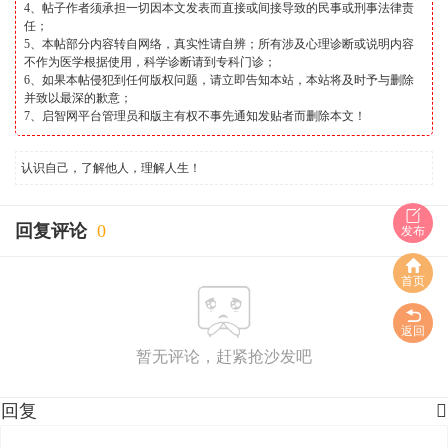
4、帖子作者须承担一切因本文发表而直接或间接导致的民事或刑事法律责
任；
5、本帖部分内容转自网络，真实性请自辨；所有涉及心理诊断或说明内容
不作为医学根据使用，科学诊断请到专科门诊；
6、如果本帖侵犯到任何版权问题，请立即告知本站，本站将及时予与删除
并致以最深的歉意；
7、启智网平台管理员和版主有权不事先通知发贴者而删除本文！
认识自己，了解他人，理解人生！
回复评论
0
发布
首页
返回
暂无评论，赶紧抢沙发吧
回复
