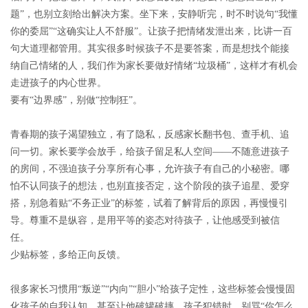
题”，也别立刻给出解决方案。坐下来，安静听完，时不时说句“我懂
你的委屈”“这确实让人不舒服”。让孩子把情绪发泄出来，比讲一百
句大道理都管用。其实很多时候孩子不是要答案，而是想找个能接
纳自己情绪的人，我们作为家长要做好情绪“垃圾桶”，这样才有机会
走进孩子的内心世界。
要有“边界感”，别做“控制狂”。
青春期的孩子渴望独立，有了隐私，反感家长翻书包、查手机、追
问一切。家长要学会放手，给孩子留足私人空间——不随意进孩子
的房间，不强迫孩子分享所有心事，允许孩子有自己的小秘密。哪
怕不认同孩子的想法，也别直接否定，这个阶段的孩子追星、爱穿
搭，别急着贴“不务正业”的标签，试着了解背后的原因，再慢慢引
导。尊重不是纵容，是用平等的姿态对待孩子，让他感受到被信
任。
少贴标签，多给正向反馈。
很多家长习惯用“叛逆”“内向”“胆小”给孩子定性，这些标签会慢慢固
化孩子的自我认知，甚至让他破罐破摔。孩子犯错时，别骂“你怎么