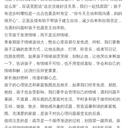
这么笨”，应该宽慰说“这次没做好没关系，我们一起找原因”；孩子
有进步时哪怕是一点点也要及时肯定，“你今天主动和我沟通，妈妈
很开心”。正面反馈有助于帮孩子建立自信，减少自卑和自我否定，
当遇到问题时孩子也愿意主动求助。
引导孩子发泄情绪，而不是压抑情绪。
青春期孩子情绪波动大，憋在心里容易引发焦虑、抑郁。我们要教
孩子正确的发泄方式，让他去跑步、打球、听音乐，或者写日记、
找朋友唠唠。如果孩子情绪崩溃哭闹，别制止他，让他哭出来释放
一下。告诉孩子，有情绪不可怕，也不用觉得羞耻，学会和自己的
情绪和解，比强行压抑更重要。
家长做好榜样，传递积极心态
。
孩子的心理状态和家庭氛围息息相关，如果我们经常焦虑、易怒、
抱怨，孩子也会受影响。我们要学会管理自己的情绪，遇到问题不
暴躁、不逃避，用乐观的态度面对生活。平时多和孩子做些轻松的
互动，做饭、散步、聊他感兴趣的话题，营造温馨和谐的家庭氛
围。充满爱的家庭，是孩子对抗心理问题最坚实的后盾。
值得注意的是：
疏导是一个循序渐进的过程，别指望一蹴而就。孩
子出现持续情绪低落、失眠、厌学、自残等情况，别讳疾忌医，及