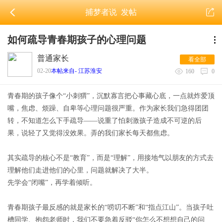
捕梦者说
发帖
如何疏导青春期孩子的心理问题
普通家长
看全部
02-20
本帖来自- 江苏淮安
160
0
青春期的孩子像个“小刺猬”，沉默寡言把心事藏心底，一点就炸爱顶
嘴，焦虑、烦躁、自卑等心理问题很严重。作为家长我们急得团团
转，不知道怎么下手疏导——说重了怕刺激孩子造成不可逆的后
果，说轻了又觉得没效果。弄的我们家长每天都焦虑。
其实疏导的核心不是“教育”，而是“理解”，用接地气以朋友的方式去
理解他们走进他们的心里，问题就解决了大半。
先学会“闭嘴”，再学着倾听
。
青春期孩子最反感的就是家长的“唠叨不断”和“指点江山”。当孩子吐
槽同学、抱怨老师时，我们不要急着反驳“你怎么不想想自己的问