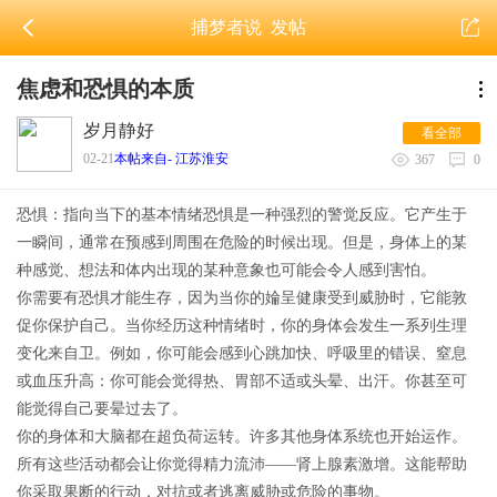
捕梦者说
发帖
焦虑和恐惧的本质
岁月静好
看全部
02-21
本帖来自- 江苏淮安
367
0
恐惧：指向当下的基本情绪恐惧是一种强烈的警觉反应。它产生于
一瞬间，通常在预感到周围在危险的时候出现。但是，身体上的某
种感觉、想法和体内出现的某种意象也可能会令人感到害怕。
你需要有恐惧才能生存，因为当你的婨呈健康受到威胁时，它能敦
促你保护自己。当你经历这种情绪时，你的身体会发生一系列生理
变化来自卫。例如，你可能会感到心跳加快、呼吸里的错误、窒息
或血压升高：你可能会觉得热、胃部不适或头晕、出汗。你甚至可
能觉得自己要晕过去了。
你的身体和大脑都在超负荷运转。许多其他身体系统也开始运作。
所有这些活动都会让你觉得精力流沛——肾上腺素激增。这能帮助
你采取果断的行动，对抗或者逃离威胁或危险的事物。