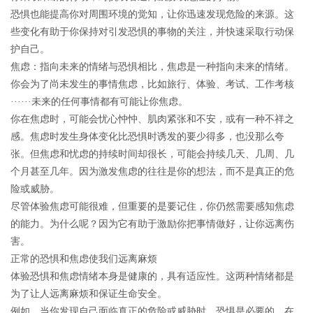
恐惧也能提高你对周围环境的觉知，让你迅速发现危险的来源。这
些变化有助于你保持对引发恐惧的事物的关注，并快速采取行动保
护自己。
焦虑：指向未来的情绪与恐惧相比，焦虑是一种指向未来的情绪。
你会为了尚未发生的事情焦虑，比如旅行、体验、考试、工作考核
······未来的任何事情都有可能让你焦虑。
你在焦虑时，可能会忧心忡忡、肌肉紧张和不安，或有一种不祥之
感。焦虑时发生身体变化比恐惧时诱发的要少得多，也没那么夸
张。但焦虑和忧虑的持续时间却很长，可能会持续几天、几周、几
个月甚至几年。因为激发焦虑的往往是你的想法，而不是真正的危
险或威胁。
尽管体验焦虑可能很难，但重要的是要记住，你仍然需要感知焦虑
的能力。为什么呢？因为它有助于激励你把事情做好，让你远离伤
害。
正常的恐惧和焦虑使我们远离麻烦
体验恐惧和焦虑情绪本身是健康的，具有适应性。这两种情绪都是
为了让人远离麻烦和保证生命安全。
例如，当你发现自己面临真正的危险或威胁时，恐惧是必要的。在