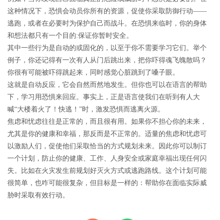
这种情况下，恐惧会动员你所有的资源，促使你采取防御行动——
逃跑，或者在必要时为保护自己而战斗。在恐惧来临时，你的身体
和想法都只有一个目的:保证你暂时安全。
其中一些行为是自动的或固化的，以至于你不需要学习它们。举个
例子，你还记得有一次有人从门后跳出来，把你吓得魂飞魄散吗？
你很有可能被吓得跳起来，同时感觉心脏跳到了嗓子眼。
这就是自动反应，它会自然而然地发生。但你也可以在语言的帮助
下，学习用恐惧来回应。事实上，正是语言使我们在听到有人大
喊“大楼着火了！快逃！”时，激发恐惧而逃离火源。
焦虑和忧虑往往是正常的，而且很有用。如果你不担心你的未来，
尤其是你的健康和幸福，那反而是不正常的。适量的焦虑和忧虑可
以激励人们，促使他们采取恰当的方式规划未来。因此你可以制订
一个计划，防止你的健康、工作、人身安全或家庭幸福出现任何闪
失。比如在火灾发生前规划好灭火方式或逃跑路线。这个计划可能
很简单，也咋可能很复杂，但目标是一样的：帮助你在面临实际威
胁时采取有效行动。