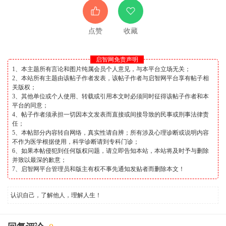
点赞
收藏
启智网免责声明
1、本主题所有言论和图片纯属会员个人意见，与本平台立场无关；
2、本站所有主题由该帖子作者发表，该帖子作者与启智网平台享有帖子相
关版权；
3、其他单位或个人使用、转载或引用本文时必须同时征得该帖子作者和本
平台的同意；
4、帖子作者须承担一切因本文发表而直接或间接导致的民事或刑事法律责
任；
5、本帖部分内容转自网络，真实性请自辨；所有涉及心理诊断或说明内容
不作为医学根据使用，科学诊断请到专科门诊；
6、如果本帖侵犯到任何版权问题，请立即告知本站，本站将及时予与删除
并致以最深的歉意；
7、启智网平台管理员和版主有权不事先通知发贴者而删除本文！
认识自己，了解他人，理解人生！