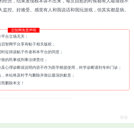
的经历，结果发现根本讲不出来，每次自慰的时候都有人敲墙很不
人监控。好难受。感觉有人和我说话和我玩游戏，但其实都是病。
启智网免责声明
本平台立场无关；
与启智网平台享有帖子相关版权；
同时征得该帖子作者和本平台的同意；
导致的民事或刑事法律责任；
涉及心理诊断或说明内容不作为医学根据使用，科学诊断请到专科门诊；
站，本站将及时予与删除并致以最深的歉意；
者而删除本文！
举报