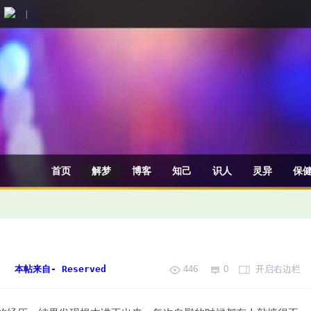
|
首页
解梦
博客
知己
识人
灵异
保
]
本帖来自- Reserved
446
0
开启右边栏