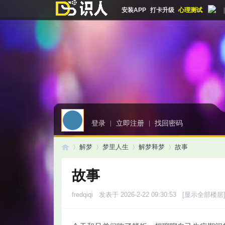
安装APP
打卡升级
心理测试
|
登录
|
立即注册
|
找回密码
解梦
梦里人生
解梦释梦
故事
故事
启
»
›
›
›
fredqiqi
发表于 2026-2-22 09:30:53
[显示全部楼层