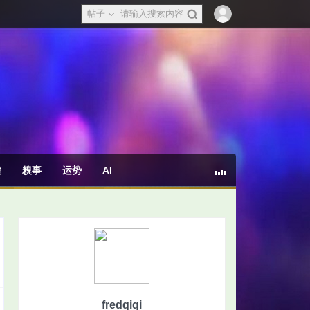
帖子
健
糗事
运势
AI
fredqiqi