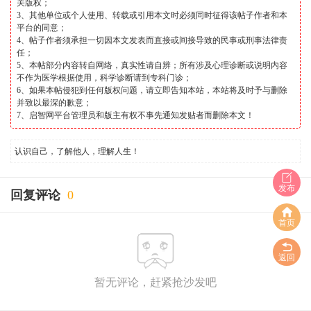
关版权；
3、其他单位或个人使用、转载或引用本文时必须同时征得该帖子作者和本
平台的同意；
4、帖子作者须承担一切因本文发表而直接或间接导致的民事或刑事法律责
任；
5、本帖部分内容转自网络，真实性请自辨；所有涉及心理诊断或说明内容
不作为医学根据使用，科学诊断请到专科门诊；
6、如果本帖侵犯到任何版权问题，请立即告知本站，本站将及时予与删除
并致以最深的歉意；
7、启智网平台管理员和版主有权不事先通知发贴者而删除本文！
认识自己，了解他人，理解人生！
发布
回复评论
0
首页
返回
暂无评论，赶紧抢沙发吧