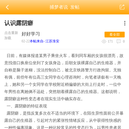
捕梦者说
发帖
认识露阴癖
点击重新
好好学习
看全部
加载
02-22
本帖来自- 江苏淮安
171
0
日前
，有媒体报道某男子乘坐火车，看到同车厢的女孩很漂亮，故
意找借口换座位坐到了
女孩身边
，后朝女孩裸露自己的生殖器，并
自称是脑子迷糊，没法控制自己，被北京铁路警方行政拘留。无独
有偶，前
些年
有位高三女同学在心理咨询时，向
笔者讲叙
有一天晚
上，
她
和另一个女同学在学校附近稍偏僻的大街上行走时，一位中
年男性在离她俩不远处，突然朝着裸露自己的生殖器。这都说明，
露阴癖这种性变态者在现实生活中确实存在。
一、
露阴癖的特征表现
露阴癖，
是指反复多次在不适当的环境下，在陌生异性面前公开暴
露自己的生殖器，引起对方的紧张性情绪反应，从中获得性快感的
一种性偏离现象。
这是一种比较常见的性变态行为，以男性患者居