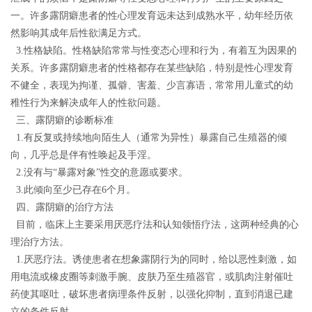
一。许多露阴癖患者的性心理发育远未达到成熟水平，幼年经历依
然影响其成年后性欲满足方式。
3.性格缺陷。性格缺陷常常与性变态心理和行为，有着互为因果的
关系。许多露阴癖患者的性格都存在某些缺陷，特别是性心理发育
不健全，表现为拘谨
、
孤僻
、
害羞、
少言寡语，常常用儿童式的幼
稚性行为来解决成年人的性欲问题。
三、露阴癖的诊断标准
1.有反复或持续地向陌生人（通常为异性）暴露自己生殖器的倾
向，几乎总是伴有性唤起及手淫。
2.没有与“暴露对象”性交的意愿或要求。
3.此倾向至少已存在6个月。
四、露阴癖的治疗方法
目前，临床上主要采用厌恶疗法和认知领悟疗法，这两种经典的心
理治疗方法。
1.
厌恶疗法。诱使患者在想象露阴行为的同时，给以恶性刺激，如
用电流或橡皮圈等刺激手腕、皮肤乃至生殖器官，或肌肉注射催吐
药使其呕吐，破坏患者病理条件反射，以强化抑制，直到消退已建
立的条件反射。