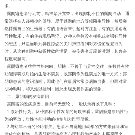
多。
露阴癖患者行动前，精神紧张亢奋，出现抑制不住的露阴冲动，通
常选择
在
人迹稀少的僻静、易于逃跑
的地方
等候陌生异性，然后突
然裸露自己的生殖器；有的用语言来引起对方注意，有的挑逗追逐
异性取乐，有的伴有现场手淫。这种人往往没有搂抱或者强奸异性
的想法，只是当听到异性惊恐的尖叫
声
或
看到对方
慌忙躲避
行为
时
，从这种刺激中获得性欲的满足
，
被伤害者
反应越激烈，其兴奋
程度就越高。
露阴癖患者
往往
性格内向、胆怯
，
不善于与异性交往；多数伴有性
功能障碍或对婚内生活不满意，以露阴作为性满足的唯一方式；露
阴癖患者的意识
清晰
，因此他们在事后
常常
会后悔自责，但面对露
阴冲动时，却又难以控制，
因此
出现反复作案的现象。
二、
露阴癖的发病原因
露阴癖的发病原因，目前尚无定论
，
一般认为有以下几种：
1.
原始性行为。从种族和个性发育的角度来看，露阴癖是原始性行
为的释放，
对
性
本能冲动的控制能力削弱所致。
2.与幼年不当的经历有关。
患者
不自觉地用幼年的方式来解除和宣
泄成年的烦恼，是露阴癖等性变态心理和行为产生的主要原因之