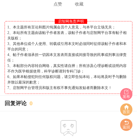
点赞
收藏
启智网免责声明
1、本主题所有言论和图片纯属会员个人意见，与本平台立场无关；
2、本站所有主题由该帖子作者发表，该帖子作者与启智网平台享有帖子相
关版权；
3、其他单位或个人使用、转载或引用本文时必须同时征得该帖子作者和本
平台的同意；
4、帖子作者须承担一切因本文发表而直接或间接导致的民事或刑事法律责
任；
5、本帖部分内容转自网络，真实性请自辨；所有涉及心理诊断或说明内容
不作为医学根据使用，科学诊断请到专科门诊；
6、如果本帖侵犯到任何版权问题，请立即告知本站，本站将及时予与删除
并致以最深的歉意；
7、启智网平台管理员和版主有权不事先通知发贴者而删除本文！
发布
回复评论
0
首页
返回