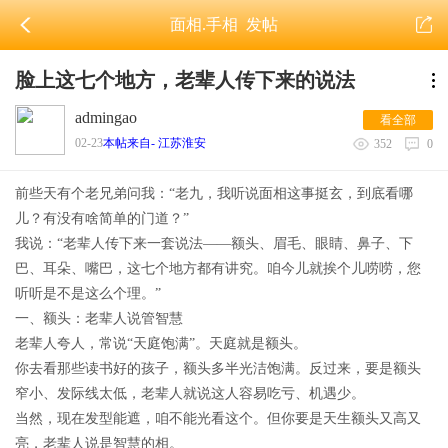
面相.手相
发帖
脸上这七个地方，老辈人传下来的说法
admingao
看全部
02-23
本帖来自- 江苏淮安
352
0
前些天有个老兄弟问我：“老九，我听说面相这事挺玄，到底看哪
儿？有没有啥简单的门道？”
我说：“老辈人传下来一套说法——额头、眉毛、眼睛、鼻子、下
巴、耳朵、嘴巴，这七个地方都有讲究。咱今儿就挨个儿唠唠，您
听听是不是这么个理。”
一、额头：老辈人说管智慧
老辈人夸人，常说“天庭饱满”。天庭就是额头。
你去看那些读书好的孩子，额头多半光洁饱满。反过来，要是额头
窄小、发际线太低，老辈人就说这人容易吃亏、机遇少。
当然，现在发型能遮，咱不能光看这个。但你要是天生额头又高又
亮，老辈人说是智慧的相。