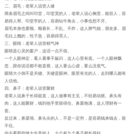
二、眉毛：老辈人说管人缘
两条眉毛之间叫印堂，印堂宽的人，老辈人说心胸宽，能容人，容
易得人帮。印堂窄的人，容易钻牛角尖，小事也想不开。
眉毛本身也要顺。顺着长，不乱、不炸，这人脾气稳，朋友多。眉
毛往上翘的，性子急，容易得罪人。
三、眼睛：老辈人说管精气神
眼睛是心灵的窗户，这话一点不假。
一个人眼神定，看人看事不躲闪，这人心里有底。一个人眼神飘
忽，跟你说话都不敢直视，这人要么心虚，要么没底气。
眼睛大小倒不是关键。关键是眼神。眼里有光的人，走到哪儿都有
人信他。
四、鼻子：老辈人说管聚财
老辈人说鼻子长得挺直，这人做事有主见，不轻易动摇。鼻头有
肉，这人能聚财，钱到他手里留得住。鼻翼饱满，这人理财有一
套。
反过来，鼻梁塌、鼻头尖的人，不是一定穷，是容易钱来钱去，留
不住。
你去看那些做大生意的人，十个有九个鼻子都长得好。