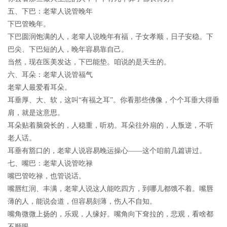
五、下巴：老辈人说管晚年
下巴管晚年。
下巴圆润饱满的人，老辈人说晚年有福，子女孝顺，日子安稳。下
巴尖、下巴短的人，晚年容易靠自己。
当然，现在医美发达，下巴能垫。咱说的是天生的。
六、耳朵：老辈人说管福气
老辈人最爱看耳朵。
耳垂厚、大、软，这叫“有福之耳”。你看那些佛像，个个耳垂大得垂
肩，就是这意思。
耳朵贴着脑袋长的，人稳重，听劝。耳朵往外扇的，人叛逆，不听
老人话。
耳垂有豁口的，老辈人说容易晚运操心——这个咱前几篇讲过。
七、嘴巴：老辈人说管吃禄
嘴巴管吃禄，也管说话。
嘴唇红润、丰满，老辈人说这人能吃四方，到哪儿都饿不着。嘴唇
薄的人，能说会道，但容易刻薄，伤人不自知。
嘴角微微上扬的，乐观，人缘好。嘴角向下耷拉的，悲观，看啥都
不顺眼。