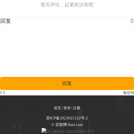
暂无评论，赶紧抢沙发吧
回复

回复


验证码
首页
|
登录
|
注册
苏ICP备2023021522号-2
© 启智网 9axl.com
苏公网安备 32082902000140号