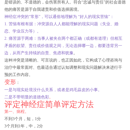
是错误的、不道德的，会伤害所有人。符合“忠诚与责任”的社会道德
他的痛苦是源于自我谴责和价值选择困境。
神经症冲突的“常形”，可以通俗地理解为 “好人的现实苦恼”：
1. 苦恼有根有据：冲突源自人人都能理解的现实问题（失业、婚
恋、学业压力等）。
2. 痛苦源于两难：当事人被夹在两个都正确（或都有道理）但相互
矛盾的欲望、责任或价值观之间，无论选择哪一边，都要违背另一
边，从而产生持续的自责、焦虑和犹豫
。
这种冲突是清晰的、可言说的，也正因如此，它构成了心理咨询与
治疗中最常面对、也最适合通过认知调整和现实问题解决来进行干
预的工作内容。
变形
：
一是与现实处境没什么关系，或者是鸡毛蒜皮的小事。
二是不带明显的道德色彩
。
评定神经症简单评定方法
第一、病程。
不到3个月，短，1分
3个月到1年，中，2分