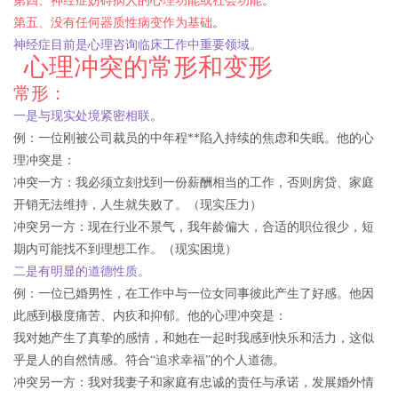
第四、神经症妨碍病人的心理功能或社会功能
。
第五、没有任何器质性病变作为基础
。
神经症目前是心理咨询临床工作中重要领域。
心理冲突的常形和变形
常形：
一是与现实处境紧密相联
。
例：一位刚被公司裁员的中年程**陷入持续的焦虑和失眠。他的心
理冲突是：
冲突一方：我必须立刻找到一份薪酬相当的工作，否则房贷、家庭
开销无法维持，人生就失败了。（现实压力）
冲突另一方：现在行业不景气，我年龄偏大，合适的职位很少，短
期内可能找不到理想工作。（现实困境）
二是有明显的道德性质。
例：一位已婚男性，在工作中与一位女同事彼此产生了好感。他因
此感到极度痛苦、内疚和抑郁。他的心理冲突是：
我对她产生了真挚的感情，和她在一起时我感到快乐和活力，这似
乎是人的自然情感。符合“追求幸福”的个人道德。
冲突另一方：我对我妻子和家庭有忠诚的责任与承诺，发展婚外情