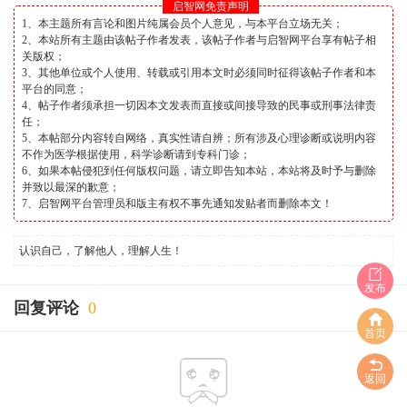
启智网免责声明
1、本主题所有言论和图片纯属会员个人意见，与本平台立场无关；
2、本站所有主题由该帖子作者发表，该帖子作者与启智网平台享有帖子相
关版权；
3、其他单位或个人使用、转载或引用本文时必须同时征得该帖子作者和本
平台的同意；
4、帖子作者须承担一切因本文发表而直接或间接导致的民事或刑事法律责
任；
5、本帖部分内容转自网络，真实性请自辨；所有涉及心理诊断或说明内容
不作为医学根据使用，科学诊断请到专科门诊；
6、如果本帖侵犯到任何版权问题，请立即告知本站，本站将及时予与删除
并致以最深的歉意；
7、启智网平台管理员和版主有权不事先通知发贴者而删除本文！
认识自己，了解他人，理解人生！
发布
回复评论
0
首页
返回