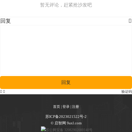
暂无评论，赶紧抢沙发吧
回复

回复


验证码
首页
|
登录
|
注册
苏ICP备2023021522号-2
© 启智网 9axl.com
苏公网安备 32082902000140号