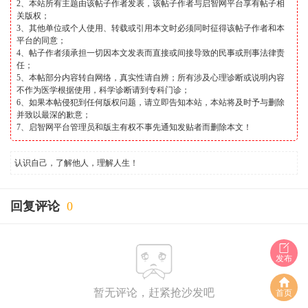
2、本站所有主题由该帖子作者发表，该帖子作者与启智网平台享有帖子相
关版权；
3、其他单位或个人使用、转载或引用本文时必须同时征得该帖子作者和本
平台的同意；
4、帖子作者须承担一切因本文发表而直接或间接导致的民事或刑事法律责
任；
5、本帖部分内容转自网络，真实性请自辨；所有涉及心理诊断或说明内容
不作为医学根据使用，科学诊断请到专科门诊；
6、如果本帖侵犯到任何版权问题，请立即告知本站，本站将及时予与删除
并致以最深的歉意；
7、启智网平台管理员和版主有权不事先通知发贴者而删除本文！
认识自己，了解他人，理解人生！
回复评论
0
发布
暂无评论，赶紧抢沙发吧
首页