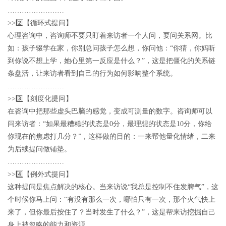
……………………
>>2️⃣【循环式提问】
心理咨询中，咨询师不要只盯着来访者一个人问，要问关系网。比
如：孩子辍学在家，你别总问孩子怎么想，你问他：“你猜，你妈听
到你说不想上学，她心里第一反应是什么？”，这是把僵化的关系链
条盘活，让来访者看到自己的行为如何影响整个系统。
……………………
>>3️⃣【刻度化提问】
在咨询中把那些虚头巴脑的感觉，变成可测量的数字。咨询师可以
问来访者：“如果最糟糕的状态是0分，最理想的状态是10分，你给
你现在的焦虑打几分？”，这样做的目的：一来帮他量化情绪，二来
为后续提问做铺垫。
……………………
>>4️⃣【例外式提问】
这种提问是焦点解决的核心。当来访说“我总是控制不住发脾气”，这
个时候你马上问：“有没有那么一次，哪怕只有一次，那个火气快上
来了，但你最后按住了？当时发生了什么？”，这是帮来访挖掘自己
身上被忽略的能力和资源。