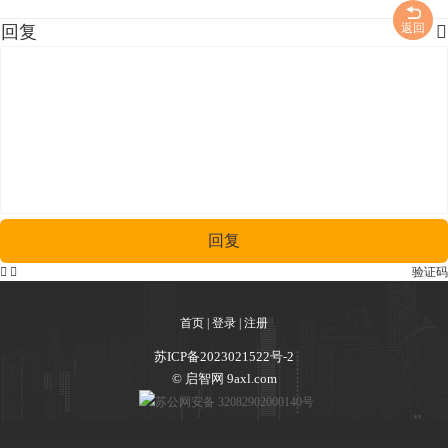
返回
回复

回复


验证码
首页
|
登录
|
注册
苏ICP备2023021522号-2
© 启智网 9axl.com
苏公网安备 32082902000140号