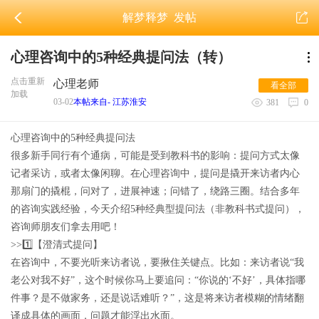
解梦释梦
发帖
心理咨询中的5种经典提问法（转）
点击重新
心理老师
看全部
加载
03-02
本帖来自- 江苏淮安
381
0
心理咨询中的5种经典提问法
很多新手同行有个通病，可能是受到教科书的影响：提问方式太像
记者采访，或者太像闲聊。在心理咨询中，提问是撬开来访者内心
那扇门的撬棍，问对了，进展神速；问错了，绕路三圈。结合多年
的咨询实践经验，今天介绍5种经典型提问法（非教科书式提问），
咨询师朋友们拿去用吧！
>>1️⃣【澄清式提问】
在咨询中，不要光听来访者说，要揪住关键点。比如：来访者说“我
老公对我不好”，这个时候你马上要追问：“你说的‘不好’，具体指哪
件事？是不做家务，还是说话难听？”，这是将来访者模糊的情绪翻
译成具体的画面，问题才能浮出水面。